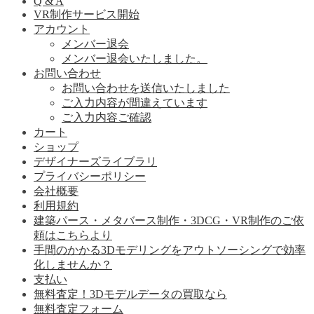
Q & A
VR制作サービス開始
アカウント
メンバー退会
メンバー退会いたしました。
お問い合わせ
お問い合わせを送信いたしました
ご入力内容が間違えています
ご入力内容ご確認
カート
ショップ
デザイナーズライブラリ
プライバシーポリシー
会社概要
利用規約
建築パース・メタバース制作・3DCG・VR制作のご依
頼はこちらより
手間のかかる3Dモデリングをアウトソーシングで効率
化しませんか？
支払い
無料査定！3Dモデルデータの買取なら
無料査定フォーム