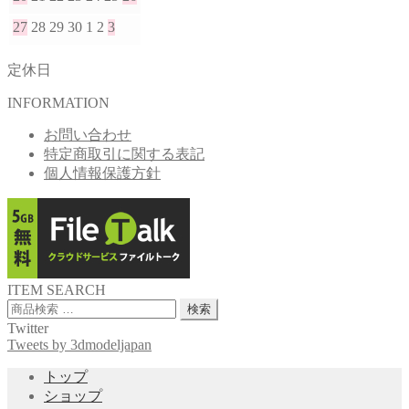
27
28
29
30
1
2
3
定休日
INFORMATION
お問い合わせ
特定商取引に関する表記
個人情報保護方針
ITEM SEARCH
検
検索
索
Twitter
対
Tweets by 3dmodeljapan
象:
トップ
ショップ