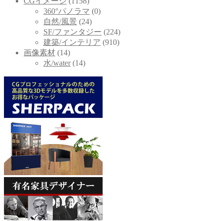
CGイメージ
(1158)
360°パノラマ
(0)
自然/風景
(24)
SF/ファンタジー
(224)
建築/インテリア
(910)
画像素材
(14)
水/water
(14)