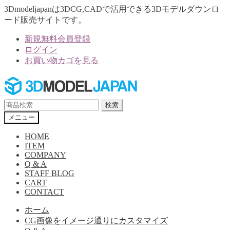
3Dmodeljapanは3DCG,CADで活用できる3Dモデルダウンロ
ード販売サイトです。
新規無料会員登録
ログイン
お買い物カゴを見る
ナ
コ
ビ
ン
ゲ
テ
検
検索
ー
ン
索
メニュー
シ
ツ
対
ョ
へ
象:
HOME
ン
ス
ITEM
へ
キ
COMPANY
Q & A
ス
ッ
STAFF BLOG
キ
プ
CART
ッ
CONTACT
プ
ホーム
CG画像をイメージ通りにカスタマイズ