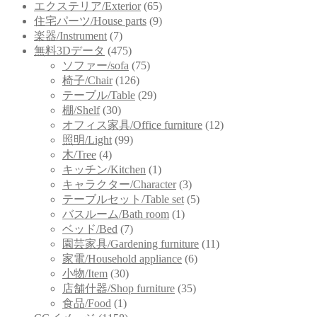
エクステリア/Exterior
(65)
住宅パーツ/House parts
(9)
楽器/Instrument
(7)
無料3Dデータ
(475)
ソファー/sofa
(75)
椅子/Chair
(126)
テーブル/Table
(29)
棚/Shelf
(30)
オフィス家具/Office furniture
(12)
照明/Light
(99)
木/Tree
(4)
キッチン/Kitchen
(1)
キャラクター/Character
(3)
テーブルセット/Table set
(5)
バスルーム/Bath room
(1)
ベッド/Bed
(7)
園芸家具/Gardening furniture
(11)
家電/Household appliance
(6)
小物/Item
(30)
店舗什器/Shop furniture
(35)
食品/Food
(1)