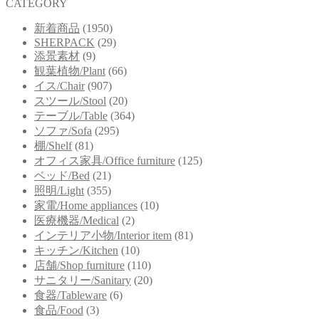
CATEGORY
新着商品
(1950)
SHERPACK
(29)
添景素材
(9)
観葉植物/Plant
(66)
イス/Chair
(907)
スツール/Stool
(20)
テーブル/Table
(364)
ソファ/Sofa
(295)
棚/Shelf
(81)
オフィス家具/Office furniture
(125)
ベッド/Bed
(21)
照明/Light
(355)
家電/Home appliances
(10)
医療機器/Medical
(2)
インテリア小物/Interior item
(81)
キッチン/Kitchen
(10)
店舗/Shop furniture
(110)
サニタリー/Sanitary
(20)
食器/Tableware
(6)
食品/Food
(3)