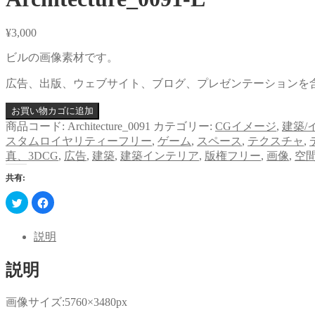
¥
3,000
ビルの画像素材です。
広告、出版、ウェブサイト、ブログ、プレゼンテーションを
お買い物カゴに追加
商品コード:
Architecture_0091
カテゴリー:
CGイメージ
,
建築/
スタムロイヤリティーフリー
,
ゲーム
,
スペース
,
テクスチャ
,
真、3DCG
,
広告
,
建築
,
建築インテリア
,
版権フリー
,
画像
,
空
共有:
ク
Facebook
リ
で
ッ
共
ク
有
し
す
説明
て
る
Twitter
に
で
は
説明
共
ク
有
リ
(新
ッ
し
ク
い
し
画像サイズ:5760×3480px
ウ
て