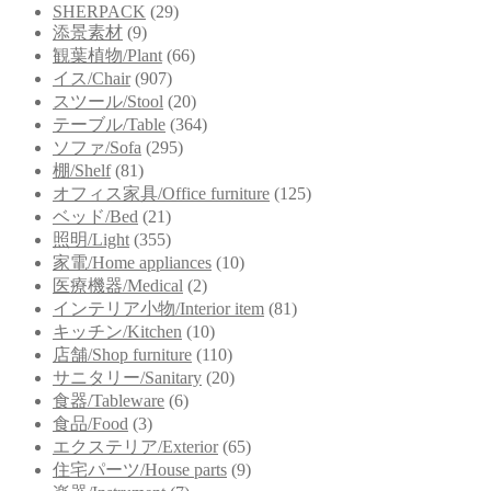
SHERPACK
(29)
添景素材
(9)
観葉植物/Plant
(66)
イス/Chair
(907)
スツール/Stool
(20)
テーブル/Table
(364)
ソファ/Sofa
(295)
棚/Shelf
(81)
オフィス家具/Office furniture
(125)
ベッド/Bed
(21)
照明/Light
(355)
家電/Home appliances
(10)
医療機器/Medical
(2)
インテリア小物/Interior item
(81)
キッチン/Kitchen
(10)
店舗/Shop furniture
(110)
サニタリー/Sanitary
(20)
食器/Tableware
(6)
食品/Food
(3)
エクステリア/Exterior
(65)
住宅パーツ/House parts
(9)