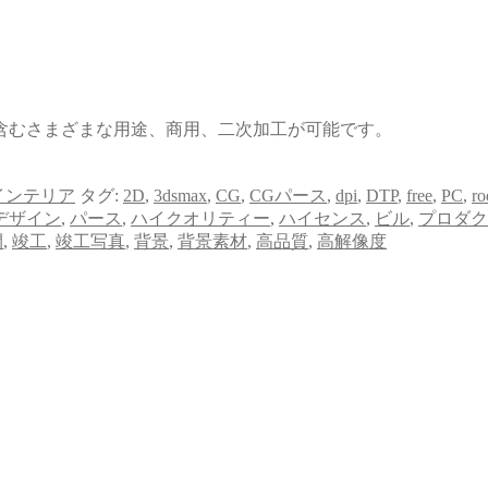
含むさまざまな用途、商用、二次加工が可能です。
インテリア
タグ:
2D
,
3dsmax
,
CG
,
CGパース
,
dpi
,
DTP
,
free
,
PC
,
r
デザイン
,
パース
,
ハイクオリティー
,
ハイセンス
,
ビル
,
プロダク
間
,
竣工
,
竣工写真
,
背景
,
背景素材
,
高品質
,
高解像度