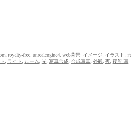
oom
,
royalty-free
,
unrealengine4
,
web背景
,
イメージ
,
イラスト
,
カ
ト
,
ライト
,
ルーム
,
光
,
写真合成
,
合成写真
,
外観
,
夜
,
夜景 写