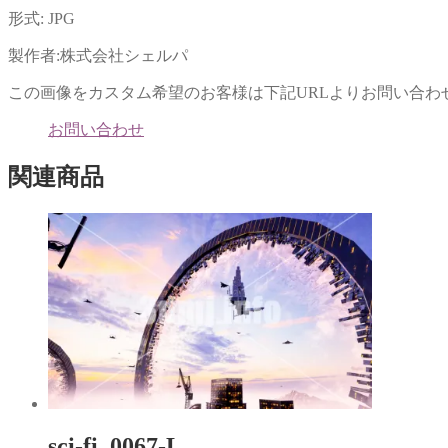
ィ
く
ン
だ
形式: JPG
ド
さ
ウ
い
で
(新
製作者:株式会社シェルパ
開
し
き
い
ま
ウ
この画像をカスタム希望のお客様は下記URLよりお問い合わ
す)
ィ
ン
ド
お問い合わせ
ウ
で
開
関連商品
き
ま
す)
sci-fi_0067-L