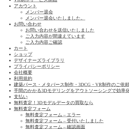
アカウント
メンバー退会
メンバー退会いたしました。
お問い合わせ
お問い合わせを送信いたしました
ご入力内容が間違えています
ご入力内容ご確認
カート
ショップ
デザイナーズライブラリ
プライバシーポリシー
会社概要
利用規約
建築パース・メタバース制作・3DCG・VR制作のご依
手間のかかる3Dモデリングをアウトソーシングで効率
支払い
無料査定！3Dモデルデータの買取なら
無料査定フォーム
無料査定フォーム – エラー
無料査定フォーム – 受付いたしました
無料査定フォーム – 確認画面