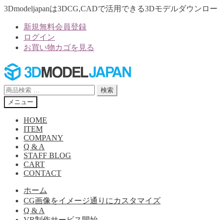
3Dmodeljapanは3DCG,CADで活用できる3Dモデルダウ
新規無料会員登録
ログイン
お買い物カゴを見る
ナ
コ
ビ
ン
ゲ
テ
検
検索
ー
ン
索
メニュー
シ
ツ
対
ョ
へ
象:
HOME
ン
ス
ITEM
へ
キ
COMPANY
Q & A
ス
ッ
STAFF BLOG
キ
プ
CART
ッ
CONTACT
プ
ホーム
CG画像をイメージ通りにカスタマイズ
Q & A
VR制作サービス開始