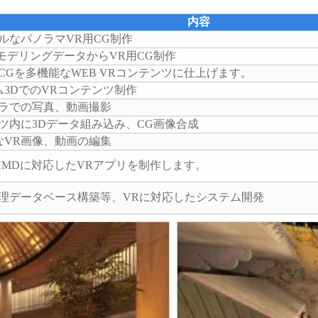
内容
ルなパノラマVR用CG制作
モデリングデータからVR用CG制作
CGを多機能なWEB VRコンテンツに仕上げます。
3DでのVRコンテンツ制作
メラでの写真、動画撮影
ツ内に3Dデータ組み込み、CG画像合成
なVR画像、動画の編集
HMDに対応したVRアプリを制作します。
管理データベース構築等、VRに対応したシステム開発