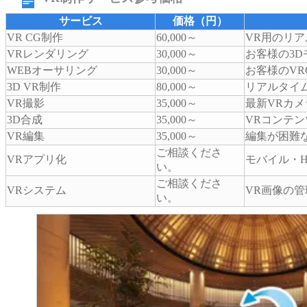
サービス
価格（円）
VR CG制作
60,000～
VR用のリア
VRレンダリング
30,000～
お客様の3D
WEBオーサリング
30,000～
お客様のVR
3D VR制作
80,000～
リアルタイム
VR撮影
35,000～
最新VRカ
3D合成
35,000～
VRコンテン
VR編集
35,000～
編集が困難
ご相談くださ
VRアプリ化
モバイル・
い。
ご相談くださ
VRシステム
VR画像の
い。