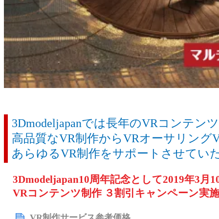
3Dmodeljapanでは長年のVRコン
高品質なVR制作からVRオーサリング
あらゆるVR制作をサポートさせてい
3Dmodeljapan10周年記念として2019年3月
VRコンテンツ制作 ３割引キャンペーン実
VR制作サービス参考価格