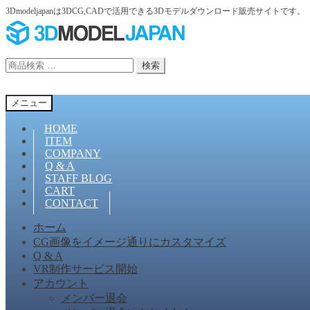
3Dmodeljapanは3DCG,CADで活用できる3Dモデルダウンロード販売サイトです。
ナ
コ
ビ
ン
ゲ
テ
検
検索
ー
ン
索
シ
ツ
対
ョ
へ
メニュー
象:
ン
ス
へ
キ
HOME
ス
ッ
ITEM
COMPANY
キ
プ
Q & A
ッ
STAFF BLOG
プ
CART
CONTACT
ホーム
CG画像をイメージ通りにカスタマイズ
Q & A
VR制作サービス開始
アカウント
メンバー退会