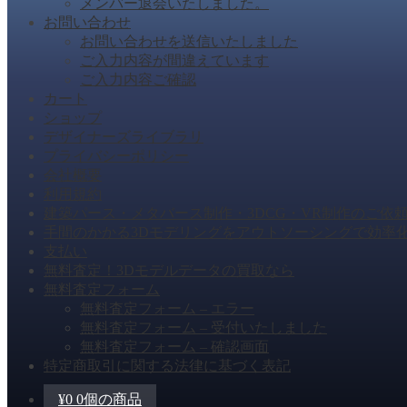
メンバー退会いたしました。
お問い合わせ
お問い合わせを送信いたしました
ご入力内容が間違えています
ご入力内容ご確認
カート
ショップ
デザイナーズライブラリ
プライバシーポリシー
会社概要
利用規約
建築パース・メタバース制作・3DCG・VR制作のご依
手間のかかる3Dモデリングをアウトソーシングで効率
支払い
無料査定！3Dモデルデータの買取なら
無料査定フォーム
無料査定フォーム – エラー
無料査定フォーム – 受付いたしました
無料査定フォーム – 確認画面
特定商取引に関する法律に基づく表記
¥
0
0個の商品