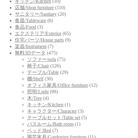
キッチン/Kitchen
(10)
店舗/Shop furniture
(110)
サニタリー/Sanitary
(20)
食器/Tableware
(6)
食品/Food
(3)
エクステリア/Exterior
(65)
住宅パーツ/House parts
(9)
楽器/Instrument
(7)
無料3Dデータ
(475)
ソファー/sofa
(75)
椅子/Chair
(126)
テーブル/Table
(29)
棚/Shelf
(30)
オフィス家具/Office furniture
(12)
照明/Light
(99)
木/Tree
(4)
キッチン/Kitchen
(1)
キャラクター/Character
(3)
テーブルセット/Table set
(5)
バスルーム/Bath room
(1)
ベッド/Bed
(7)
園芸家具/Gardening furniture
(11)