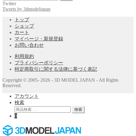
索
Twitter
対
Tweets by 3dmodeljapan
象:
トップ
ショップ
カート
マイページ・新規登録
お問い合わせ
利用規約
プライバシーポリシー
特定商取引に関する法律に基づく表記
Copyright © 2005- 2026 - 3D MODEL JAPAN - All Rights
Reserved.
アカウント
検索
検
検索
索
0
対
象: