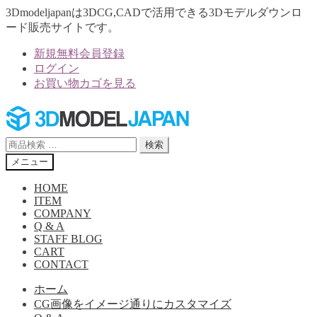
3Dmodeljapanは3DCG,CADで活用できる3Dモデルダウンロ
ード販売サイトです。
新規無料会員登録
ログイン
お買い物カゴを見る
ナ
コ
ビ
ン
ゲ
テ
検
検索
ー
ン
索
メニュー
シ
ツ
対
ョ
へ
象:
HOME
ン
ス
ITEM
へ
キ
COMPANY
Q & A
ス
ッ
STAFF BLOG
キ
プ
CART
ッ
CONTACT
プ
ホーム
CG画像をイメージ通りにカスタマイズ