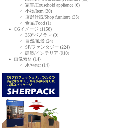
家電/Household appliance
(6)
小物/Item
(30)
店舗什器/Shop furniture
(35)
食品/Food
(1)
CGイメージ
(1158)
360°パノラマ
(0)
自然/風景
(24)
SF/ファンタジー
(224)
建築/インテリア
(910)
画像素材
(14)
水/water
(14)