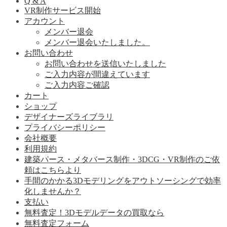
Q & A
VR制作サービス開始
アカウント
メンバー退会
メンバー退会いたしました。
お問い合わせ
お問い合わせを送信いたしました
ご入力内容が間違えています
ご入力内容ご確認
カート
ショップ
デザイナーズライブラリ
プライバシーポリシー
会社概要
利用規約
建築パース・メタバース制作・3DCG・VR制作のご依
頼はこちらより
手間のかかる3Dモデリングをアウトソーシングで効率
化しませんか？
支払い
無料査定！3Dモデルデータの買取なら
無料査定フォーム