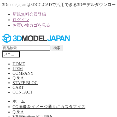
3Dmodeljapanは3DCG,CADで活用できる3Dモデルダウ
新規無料会員登録
ログイン
お買い物カゴを見る
ナ
コ
ビ
ン
ゲ
テ
検
検索
ー
ン
索
メニュー
シ
ツ
対
ョ
へ
象:
HOME
ン
ス
ITEM
へ
キ
COMPANY
Q & A
ス
ッ
STAFF BLOG
キ
プ
CART
ッ
CONTACT
プ
ホーム
CG画像をイメージ通りにカスタマイズ
Q & A
VR制作サービス開始