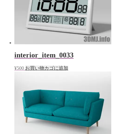
開
き
ま
す)
interior_item_0033
¥
500
お買い物カゴに追加