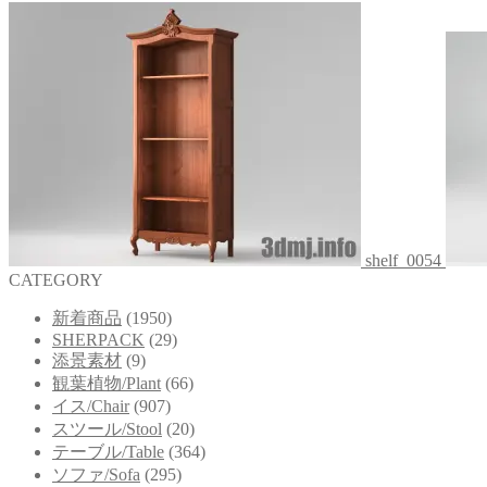
shelf_0054
CATEGORY
新着商品
(1950)
SHERPACK
(29)
添景素材
(9)
観葉植物/Plant
(66)
イス/Chair
(907)
スツール/Stool
(20)
テーブル/Table
(364)
ソファ/Sofa
(295)