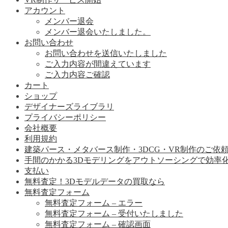
アカウント
メンバー退会
メンバー退会いたしました。
お問い合わせ
お問い合わせを送信いたしました
ご入力内容が間違えています
ご入力内容ご確認
カート
ショップ
デザイナーズライブラリ
プライバシーポリシー
会社概要
利用規約
建築パース・メタバース制作・3DCG・VR制作のご依
手間のかかる3Dモデリングをアウトソーシングで効率
支払い
無料査定！3Dモデルデータの買取なら
無料査定フォーム
無料査定フォーム – エラー
無料査定フォーム – 受付いたしました
無料査定フォーム – 確認画面