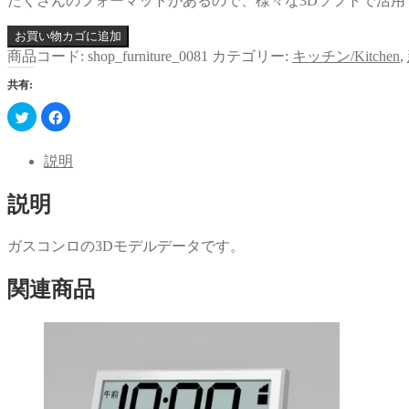
たくさんのフォーマットがあるので、様々な3Dソフトで活用
お買い物カゴに追加
商品コード:
shop_furniture_0081
カテゴリー:
キッチン/Kitchen
,
共有:
ク
Facebook
リ
で
ッ
共
ク
有
し
す
説明
て
る
Twitter
に
で
は
説明
共
ク
有
リ
(新
ッ
し
ク
い
し
ガスコンロの3Dモデルデータです。
ウ
て
ィ
く
ン
だ
関連商品
ド
さ
ウ
い
で
(新
開
し
き
い
ま
ウ
す)
ィ
ン
ド
ウ
で