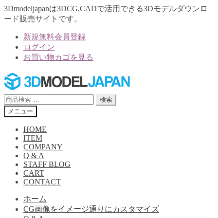
3Dmodeljapanは3DCG,CADで活用できる3Dモデルダウンロ
ード販売サイトです。
新規無料会員登録
ログイン
お買い物カゴを見る
ナ
コ
ビ
ン
ゲ
テ
検
検索
ー
ン
索
メニュー
シ
ツ
対
ョ
へ
象:
HOME
ン
ス
ITEM
へ
キ
COMPANY
Q & A
ス
ッ
STAFF BLOG
キ
プ
CART
ッ
CONTACT
プ
ホーム
CG画像をイメージ通りにカスタマイズ