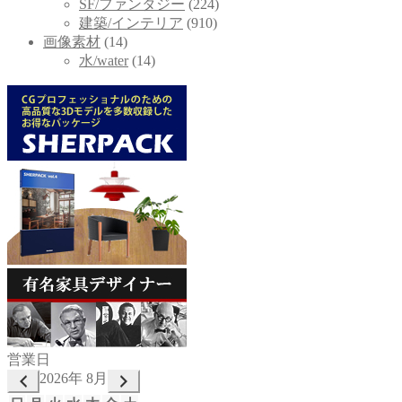
SF/ファンタジー
(224)
建築/インテリア
(910)
画像素材
(14)
水/water
(14)
営業日
2026年 8月