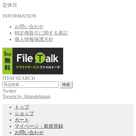
定休日
INFORMATION
お問い合わせ
特定商取引に関する表記
個人情報保護方針
ITEM SEARCH
検
検索
索
Twitter
対
Tweets by 3dmodeljapan
象:
トップ
ショップ
カート
マイページ・新規登録
お問い合わせ