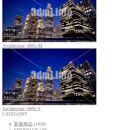
Architecture_0091-M
Architecture_0091-S
CATEGORY
新着商品
(1950)
SHERPACK
(29)