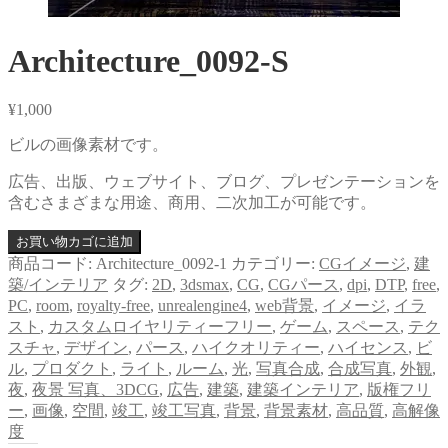
Architecture_0092-S
¥
1,000
ビルの画像素材です。
広告、出版、ウェブサイト、ブログ、プレゼンテーションを
含むさまざまな用途、商用、二次加工が可能です。
お買い物カゴに追加
商品コード:
Architecture_0092-1
カテゴリー:
CGイメージ
,
建
築/インテリア
タグ:
2D
,
3dsmax
,
CG
,
CGパース
,
dpi
,
DTP
,
free
,
PC
,
room
,
royalty-free
,
unrealengine4
,
web背景
,
イメージ
,
イラ
スト
,
カスタムロイヤリティーフリー
,
ゲーム
,
スペース
,
テク
スチャ
,
デザイン
,
パース
,
ハイクオリティー
,
ハイセンス
,
ビ
ル
,
プロダクト
,
ライト
,
ルーム
,
光
,
写真合成
,
合成写真
,
外観
,
夜
,
夜景 写真、3DCG
,
広告
,
建築
,
建築インテリア
,
版権フリ
ー
,
画像
,
空間
,
竣工
,
竣工写真
,
背景
,
背景素材
,
高品質
,
高解像
度