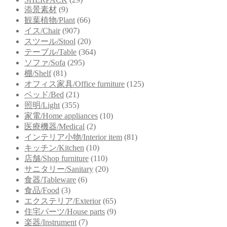
添景素材
(9)
観葉植物/Plant
(66)
イス/Chair
(907)
スツール/Stool
(20)
テーブル/Table
(364)
ソファ/Sofa
(295)
棚/Shelf
(81)
オフィス家具/Office furniture
(125)
ベッド/Bed
(21)
照明/Light
(355)
家電/Home appliances
(10)
医療機器/Medical
(2)
インテリア小物/Interior item
(81)
キッチン/Kitchen
(10)
店舗/Shop furniture
(110)
サニタリー/Sanitary
(20)
食器/Tableware
(6)
食品/Food
(3)
エクステリア/Exterior
(65)
住宅パーツ/House parts
(9)
楽器/Instrument
(7)