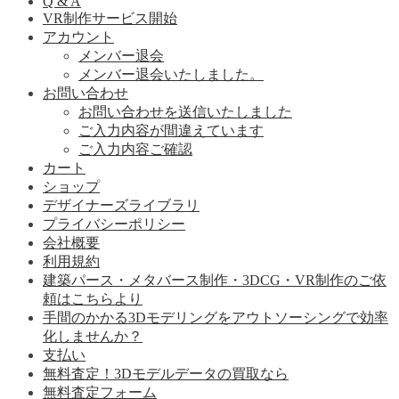
Q & A
VR制作サービス開始
アカウント
メンバー退会
メンバー退会いたしました。
お問い合わせ
お問い合わせを送信いたしました
ご入力内容が間違えています
ご入力内容ご確認
カート
ショップ
デザイナーズライブラリ
プライバシーポリシー
会社概要
利用規約
建築パース・メタバース制作・3DCG・VR制作のご依
頼はこちらより
手間のかかる3Dモデリングをアウトソーシングで効率
化しませんか？
支払い
無料査定！3Dモデルデータの買取なら
無料査定フォーム