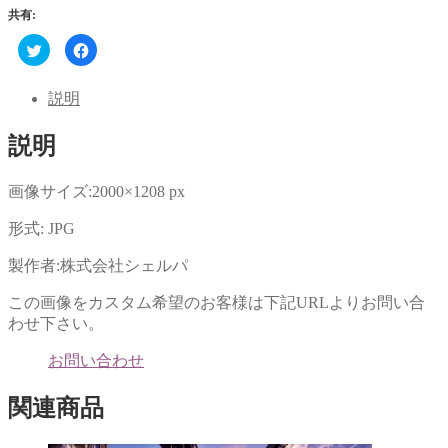
共有:
ク
Facebook
リ
で
ッ
共
ク
有
し
す
説明
て
る
Twitter
に
で
は
説明
共
ク
有
リ
(新
ッ
し
ク
い
し
画像サイズ:2000×1208 px
ウ
て
ィ
く
ン
だ
形式: JPG
ド
さ
ウ
い
で
(新
製作者:株式会社シェルパ
開
し
き
い
ま
ウ
この画像をカスタム希望のお客様は下記URLよりお問い合
す)
ィ
ン
わせ下さい。
ド
ウ
で
お問い合わせ
開
き
ま
関連商品
す)