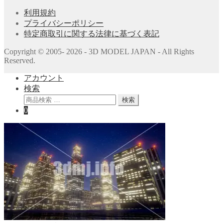
利用規約
プライバシーポリシー
特定商取引に関する法律に基づく表記
Copyright © 2005- 2026 - 3D MODEL JAPAN - All Rights
Reserved.
アカウント
検索
検
検索
索
0
対
象: