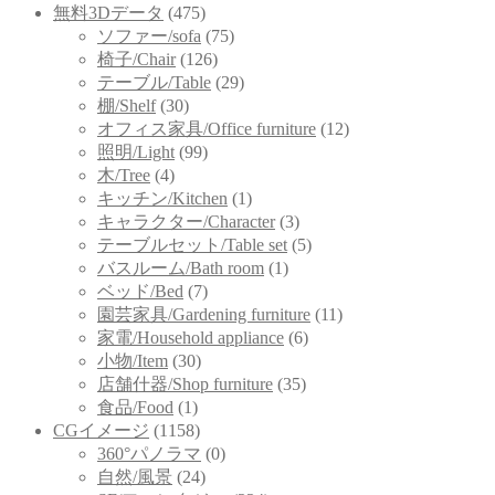
無料3Dデータ
(475)
ソファー/sofa
(75)
椅子/Chair
(126)
テーブル/Table
(29)
棚/Shelf
(30)
オフィス家具/Office furniture
(12)
照明/Light
(99)
木/Tree
(4)
キッチン/Kitchen
(1)
キャラクター/Character
(3)
テーブルセット/Table set
(5)
バスルーム/Bath room
(1)
ベッド/Bed
(7)
園芸家具/Gardening furniture
(11)
家電/Household appliance
(6)
小物/Item
(30)
店舗什器/Shop furniture
(35)
食品/Food
(1)
CGイメージ
(1158)
360°パノラマ
(0)
自然/風景
(24)