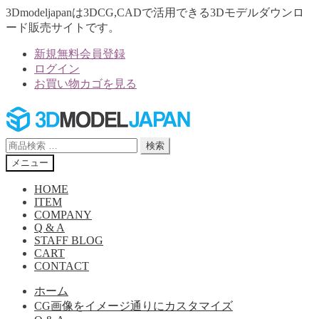
3Dmodeljapanは3DCG,CADで活用できる3Dモデルダウンロ
ード販売サイトです。
新規無料会員登録
ログイン
お買い物カゴを見る
ナ
コ
ビ
ン
ゲ
テ
検
検索
ー
ン
索
メニュー
シ
ツ
対
ョ
へ
象:
HOME
ン
ス
ITEM
へ
キ
COMPANY
Q & A
ス
ッ
STAFF BLOG
キ
プ
CART
ッ
CONTACT
プ
ホーム
CG画像をイメージ通りにカスタマイズ