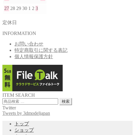
27
28
29
30
1
2
3
定休日
INFORMATION
お問い合わせ
特定商取引に関する表記
個人情報保護方針
ITEM SEARCH
検
検索
索
Twitter
対
Tweets by 3dmodeljapan
象:
トップ
ショップ