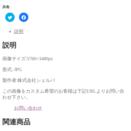
共有:
ク
Facebook
リ
で
ッ
共
ク
有
し
す
説明
て
る
Twitter
に
で
は
説明
共
ク
有
リ
(新
ッ
し
ク
い
し
画像サイズ:5760×3480px
ウ
て
ィ
く
ン
だ
形式: JPG
ド
さ
ウ
い
で
(新
製作者:株式会社シェルパ
開
し
き
い
ま
ウ
この画像をカスタム希望のお客様は下記URLよりお問い合
す)
ィ
ン
わせ下さい。
ド
ウ
で
お問い合わせ
開
き
ま
関連商品
す)