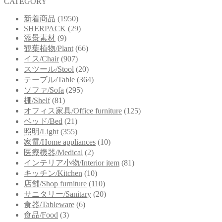
CATEGORY
新着商品
(1950)
SHERPACK
(29)
添景素材
(9)
観葉植物/Plant
(66)
イス/Chair
(907)
スツール/Stool
(20)
テーブル/Table
(364)
ソファ/Sofa
(295)
棚/Shelf
(81)
オフィス家具/Office furniture
(125)
ベッド/Bed
(21)
照明/Light
(355)
家電/Home appliances
(10)
医療機器/Medical
(2)
インテリア小物/Interior item
(81)
キッチン/Kitchen
(10)
店舗/Shop furniture
(110)
サニタリー/Sanitary
(20)
食器/Tableware
(6)
食品/Food
(3)