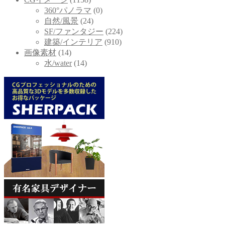
360°パノラマ
(0)
自然/風景
(24)
SF/ファンタジー
(224)
建築/インテリア
(910)
画像素材
(14)
水/water
(14)