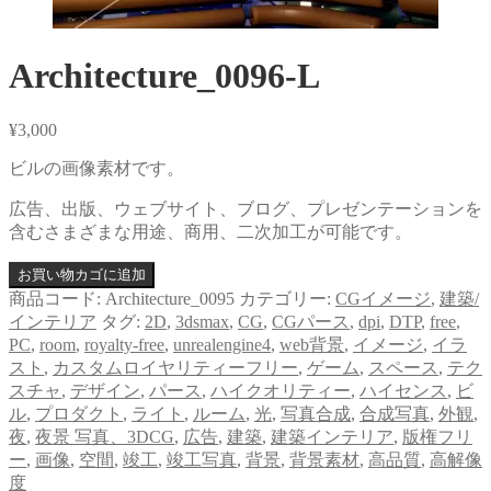
Architecture_0096-L
¥
3,000
ビルの画像素材です。
広告、出版、ウェブサイト、ブログ、プレゼンテーションを
含むさまざまな用途、商用、二次加工が可能です。
お買い物カゴに追加
商品コード:
Architecture_0095
カテゴリー:
CGイメージ
,
建築/
インテリア
タグ:
2D
,
3dsmax
,
CG
,
CGパース
,
dpi
,
DTP
,
free
,
PC
,
room
,
royalty-free
,
unrealengine4
,
web背景
,
イメージ
,
イラ
スト
,
カスタムロイヤリティーフリー
,
ゲーム
,
スペース
,
テク
スチャ
,
デザイン
,
パース
,
ハイクオリティー
,
ハイセンス
,
ビ
ル
,
プロダクト
,
ライト
,
ルーム
,
光
,
写真合成
,
合成写真
,
外観
,
夜
,
夜景 写真、3DCG
,
広告
,
建築
,
建築インテリア
,
版権フリ
ー
,
画像
,
空間
,
竣工
,
竣工写真
,
背景
,
背景素材
,
高品質
,
高解像
度