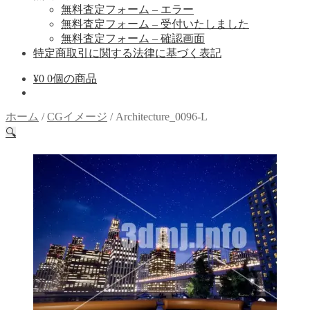
無料査定フォーム – エラー
無料査定フォーム – 受付いたしました
無料査定フォーム – 確認画面
特定商取引に関する法律に基づく表記
¥
0
0個の商品
ホーム
/
CGイメージ
/
Architecture_0096-L
🔍