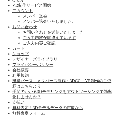
Q & A
VR制作サービス開始
アカウント
メンバー退会
メンバー退会いたしました。
お問い合わせ
お問い合わせを送信いたしました
ご入力内容が間違えています
ご入力内容ご確認
カート
ショップ
デザイナーズライブラリ
プライバシーポリシー
会社概要
利用規約
建築パース・メタバース制作・3DCG・VR制作のご依
頼はこちらより
手間のかかる3Dモデリングをアウトソーシングで効率
化しませんか？
支払い
無料査定！3Dモデルデータの買取なら
無料査定フォーム