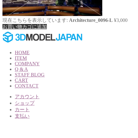
現在こちらを表示しています:
Architecture_0096-L
¥
3,000
お買い物カゴに追加
HOME
ITEM
COMPANY
Q & A
STAFF BLOG
CART
CONTACT
アカウント
ショップ
カート
支払い