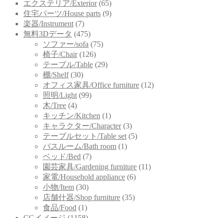
エクステリア/Exterior
(65)
住宅パーツ/House parts
(9)
楽器/Instrument
(7)
無料3Dデータ
(475)
ソファー/sofa
(75)
椅子/Chair
(126)
テーブル/Table
(29)
棚/Shelf
(30)
オフィス家具/Office furniture
(12)
照明/Light
(99)
木/Tree
(4)
キッチン/Kitchen
(1)
キャラクター/Character
(3)
テーブルセット/Table set
(5)
バスルーム/Bath room
(1)
ベッド/Bed
(7)
園芸家具/Gardening furniture
(11)
家電/Household appliance
(6)
小物/Item
(30)
店舗什器/Shop furniture
(35)
食品/Food
(1)
CGイメージ
(1158)