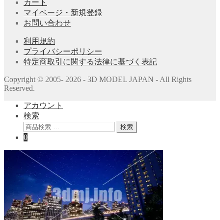
カート
マイページ・新規登録
お問い合わせ
利用規約
プライバシーポリシー
特定商取引に関する法律に基づく表記
Copyright © 2005- 2026 - 3D MODEL JAPAN - All Rights
Reserved.
アカウント
検索
検
検索
索
0
対
象: