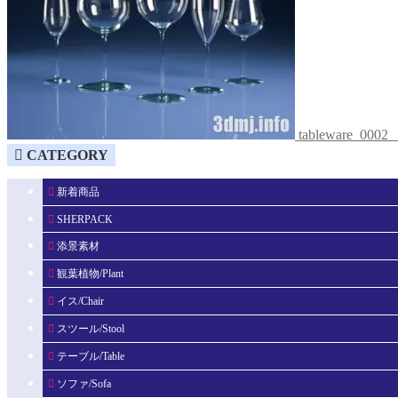
tableware_0
CATEGORY
新着商品
SHERPACK
添景素材
観葉植物/Plant
イス/Chair
スツール/Stool
テーブル/Table
ソファ/Sofa