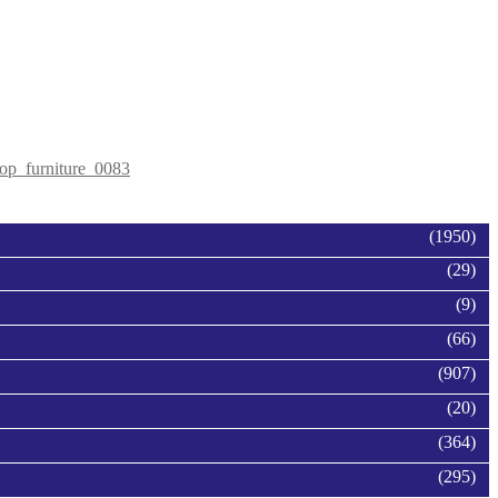
op_furniture_0083
(1950)
(29)
(9)
(66)
(907)
(20)
(364)
(295)