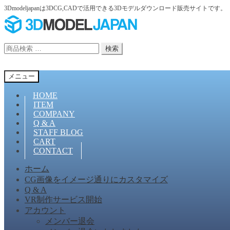
3Dmodeljapanは3DCG,CADで活用できる3Dモデルダウンロード販売サイトです。
ナ
コ
ビ
ン
ゲ
テ
検
検索
ー
ン
索
シ
ツ
対
ョ
へ
メニュー
象:
ン
ス
へ
キ
HOME
ス
ッ
ITEM
COMPANY
キ
プ
Q & A
ッ
STAFF BLOG
プ
CART
CONTACT
ホーム
CG画像をイメージ通りにカスタマイズ
Q & A
VR制作サービス開始
アカウント
メンバー退会