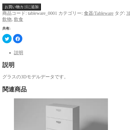
お買い物カゴに追加
商品コード:
tableware_0001
カテゴリー:
食器/Tableware
タグ:
3
飲物
,
飲食
共有:
ク
Facebook
リ
で
ッ
共
ク
有
し
す
説明
て
る
Twitter
に
で
は
説明
共
ク
有
リ
(新
ッ
し
ク
グラスの3Dモデルデータです。
い
し
ウ
て
ィ
く
関連商品
ン
だ
ド
さ
ウ
い
で
(新
開
し
き
い
ま
ウ
す)
ィ
ン
ド
ウ
で