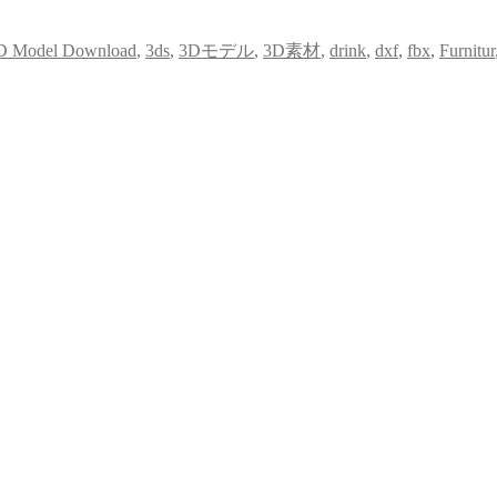
D Model Download
,
3ds
,
3Dモデル
,
3D素材
,
drink
,
dxf
,
fbx
,
Furnitur