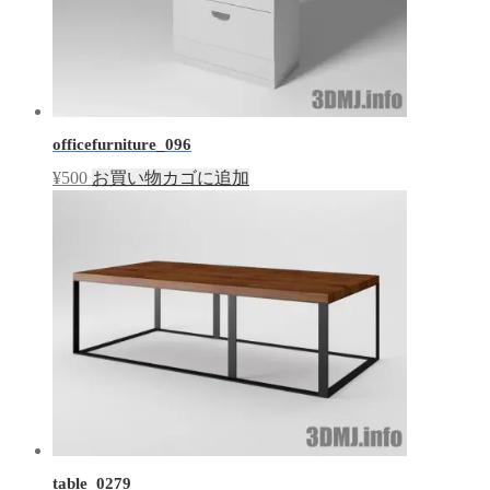
開
き
ま
す)
officefurniture_096
¥
500
お買い物カゴに追加
table_0279