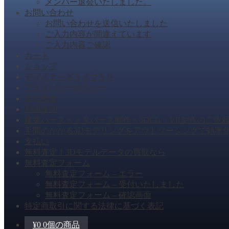
メンバー退会いたしました。
お問い合わせ
お問い合わせを送信いたしました
ご入力内容が間違えています
ご入力内容ご確認
カート
ショップ
デザイナーズライブラリ
プライバシーポリシー
会社概要
利用規約
建築パース・メタバース制作・3DCG・VR制作のご依
手間のかかる3Dモデリングをアウトソーシングで効率
支払い
無料査定！3Dモデルデータの買取なら
無料査定フォーム
無料査定フォーム – エラー
無料査定フォーム – 受付いたしました
無料査定フォーム – 確認画面
特定商取引に関する法律に基づく表記
¥
0
0個の商品