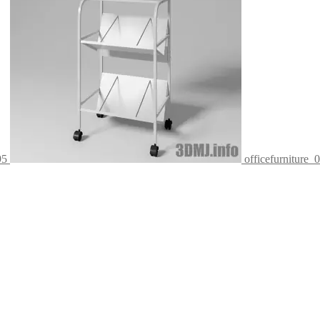
95
officefurniture_