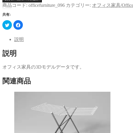
商品コード:
officefurniture_096
カテゴリー:
オフィス家具/Office fu
共有:
ク
Facebook
リ
で
ッ
共
ク
有
し
す
説明
て
る
Twitter
に
で
は
説明
共
ク
有
リ
(新
ッ
し
ク
い
し
オフィス家具の3Dモデルデータです。
ウ
て
ィ
く
ン
だ
関連商品
ド
さ
ウ
い
で
(新
開
し
き
い
ま
ウ
す)
ィ
ン
ド
ウ
で
開
き
ま
す)