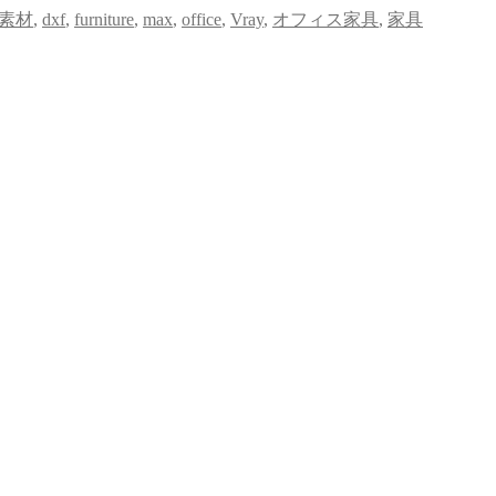
D素材
,
dxf
,
furniture
,
max
,
office
,
Vray
,
オフィス家具
,
家具