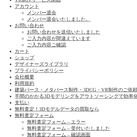
アカウント
メンバー退会
メンバー退会いたしました。
お問い合わせ
お問い合わせを送信いたしました
ご入力内容が間違えています
ご入力内容ご確認
カート
ショップ
デザイナーズライブラリ
プライバシーポリシー
会社概要
利用規約
建築パース・メタバース制作・3DCG・VR制作のご依
手間のかかる3Dモデリングをアウトソーシングで効率
支払い
無料査定！3Dモデルデータの買取なら
無料査定フォーム
無料査定フォーム – エラー
無料査定フォーム – 受付いたしました
無料査定フォーム – 確認画面