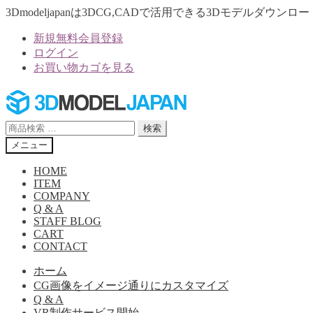
3Dmodeljapanは3DCG,CADで活用できる3Dモデルダウ
新規無料会員登録
ログイン
お買い物カゴを見る
ナ
コ
ビ
ン
ゲ
テ
検
検索
ー
ン
索
メニュー
シ
ツ
対
ョ
へ
象:
HOME
ン
ス
ITEM
へ
キ
COMPANY
Q & A
ス
ッ
STAFF BLOG
キ
プ
CART
ッ
CONTACT
プ
ホーム
CG画像をイメージ通りにカスタマイズ
Q & A
VR制作サービス開始