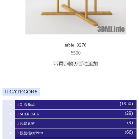
table_0278
¥
500
お買い物カゴに追加
CATEGORY
(1950)
新着商品
(29)
SHERPACK
(9)
添景素材
(66)
観葉植物/Plant