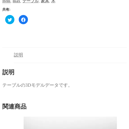
Item
,
max
,
テーブル
,
家具
,
木
共有:
ク
Facebook
リ
で
ッ
共
ク
有
し
す
て
る
Twitter
に
で
は
共
ク
有
リ
(新
ッ
説明
し
ク
い
し
ウ
て
ィ
く
ン
だ
説明
ド
さ
ウ
い
で
(新
開
し
テーブルの3Dモデルデータです。
き
い
ま
ウ
す)
ィ
ン
ド
ウ
関連商品
で
開
き
ま
す)