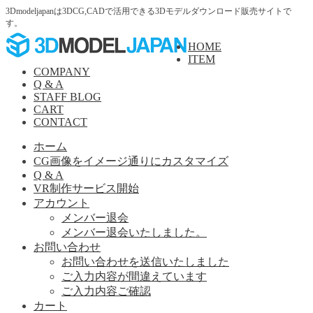
3Dmodeljapanは3DCG,CADで活用できる3Dモデルダウンロード販売サイトで
す。
ナ
コ
HOME
ビ
ン
ITEM
ゲ
テ
COMPANY
ー
ン
Q & A
シ
ツ
STAFF BLOG
ョ
へ
CART
CONTACT
ン
ス
へ
キ
ホーム
ス
ッ
CG画像をイメージ通りにカスタマイズ
キ
プ
Q & A
ッ
VR制作サービス開始
プ
アカウント
メンバー退会
メンバー退会いたしました。
お問い合わせ
お問い合わせを送信いたしました
ご入力内容が間違えています
ご入力内容ご確認
カート