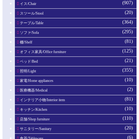
(907)
イス/Chair
(20)
スツール/Stool
(364)
テーブル/Table
(295)
ソファ/Sofa
(81)
棚/Shelf
(125)
オフィス家具/Office furniture
(21)
ベッド/Bed
(355)
照明/Light
(10)
家電/Home appliances
(2)
医療機器/Medical
(81)
インテリア小物/Interior item
(10)
キッチン/Kitchen
(110)
店舗/Shop furniture
(20)
サニタリー/Sanitary
(6)
食器/Tableware