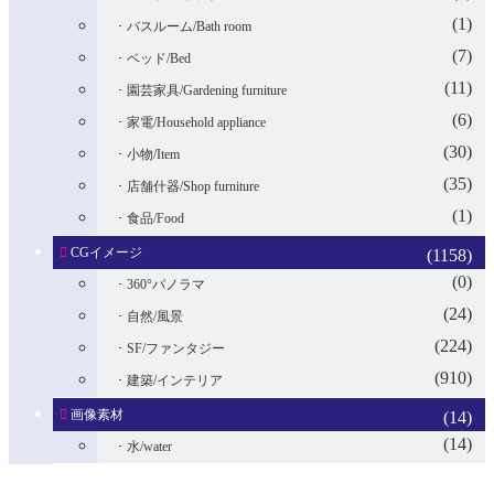
(1)
バスルーム/Bath room
(7)
ベッド/Bed
(11)
園芸家具/Gardening furniture
(6)
家電/Household appliance
(30)
小物/Item
(35)
店舗什器/Shop furniture
(1)
食品/Food
CGイメージ
(1158)
(0)
360°パノラマ
(24)
自然/風景
(224)
SF/ファンタジー
(910)
建築/インテリア
画像素材
(14)
(14)
水/water