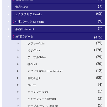
(3)
食品/Food
(65)
エクステリア/Exterior
(9)
住宅パーツ/House parts
(7)
楽器/Instrument
無料3Dデータ
(475)
(75)
ソファー/sofa
(126)
椅子/Chair
(29)
テーブル/Table
(30)
棚/Shelf
(12)
オフィス家具/Office furniture
(99)
照明/Light
(4)
木/Tree
(1)
キッチン/Kitchen
(3)
キャラクター/Character
(5)
テーブルセット/Table set