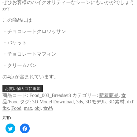
ぜひお客様のハイクオリティーなシーンにもいかがでしょう
か?
この商品には
・チョコレートクロワッサン
・バケット
・チョコレートマフィン
・クリームパン
の4点が含まれています。
お買い物カゴに追加
商品コード:
Food_003_Breadset3
カテゴリー:
新着商品
,
食
品/Food
タグ:
3D Model Download
,
3ds
,
3Dモデル
,
3D素材
,
dxf
,
fbx
,
Food
,
max
,
obj
,
食品
共有:
ク
Facebook
リ
で
ッ
共