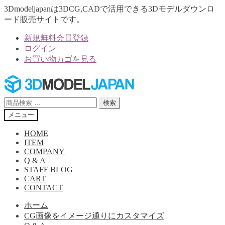
3Dmodeljapanは3DCG,CADで活用できる3Dモデルダウンロ
ード販売サイトです。
新規無料会員登録
ログイン
お買い物カゴを見る
ナ
コ
ビ
ン
ゲ
テ
検
検索
ー
ン
索
メニュー
シ
ツ
対
ョ
へ
象:
HOME
ン
ス
ITEM
へ
キ
COMPANY
Q & A
ス
ッ
STAFF BLOG
キ
プ
CART
ッ
CONTACT
プ
ホーム
CG画像をイメージ通りにカスタマイズ