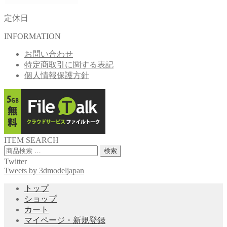
定休日
INFORMATION
お問い合わせ
特定商取引に関する表記
個人情報保護方針
ITEM SEARCH
検
検索
索
Twitter
対
Tweets by 3dmodeljapan
象:
トップ
ショップ
カート
マイページ・新規登録