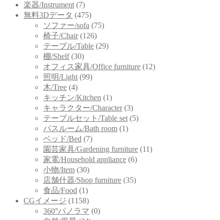
楽器/Instrument
(7)
無料3Dデータ
(475)
ソファー/sofa
(75)
椅子/Chair
(126)
テーブル/Table
(29)
棚/Shelf
(30)
オフィス家具/Office furniture
(12)
照明/Light
(99)
木/Tree
(4)
キッチン/Kitchen
(1)
キャラクター/Character
(3)
テーブルセット/Table set
(5)
バスルーム/Bath room
(1)
ベッド/Bed
(7)
園芸家具/Gardening furniture
(11)
家電/Household appliance
(6)
小物/Item
(30)
店舗什器/Shop furniture
(35)
食品/Food
(1)
CGイメージ
(1158)
360°パノラマ
(0)