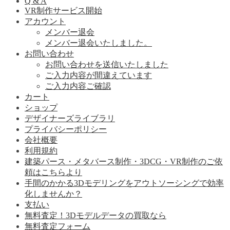
Q & A
VR制作サービス開始
アカウント
メンバー退会
メンバー退会いたしました。
お問い合わせ
お問い合わせを送信いたしました
ご入力内容が間違えています
ご入力内容ご確認
カート
ショップ
デザイナーズライブラリ
プライバシーポリシー
会社概要
利用規約
建築パース・メタバース制作・3DCG・VR制作のご依
頼はこちらより
手間のかかる3Dモデリングをアウトソーシングで効率
化しませんか？
支払い
無料査定！3Dモデルデータの買取なら
無料査定フォーム