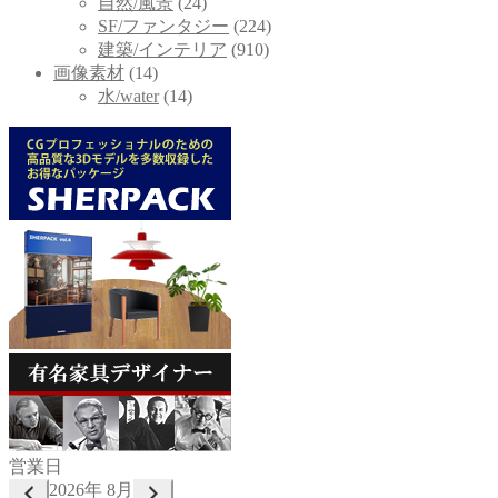
自然/風景
(24)
SF/ファンタジー
(224)
建築/インテリア
(910)
画像素材
(14)
水/water
(14)
営業日
2026年 8月