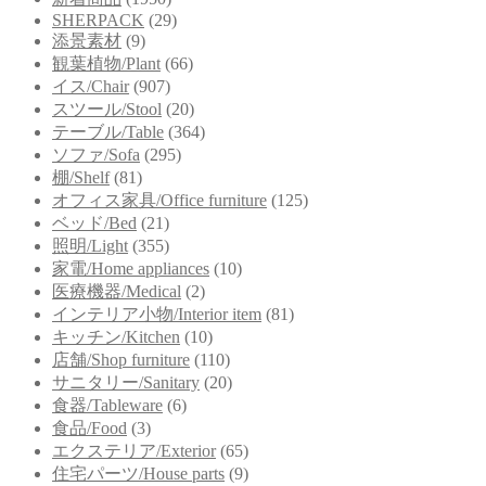
SHERPACK
(29)
添景素材
(9)
観葉植物/Plant
(66)
イス/Chair
(907)
スツール/Stool
(20)
テーブル/Table
(364)
ソファ/Sofa
(295)
棚/Shelf
(81)
オフィス家具/Office furniture
(125)
ベッド/Bed
(21)
照明/Light
(355)
家電/Home appliances
(10)
医療機器/Medical
(2)
インテリア小物/Interior item
(81)
キッチン/Kitchen
(10)
店舗/Shop furniture
(110)
サニタリー/Sanitary
(20)
食器/Tableware
(6)
食品/Food
(3)
エクステリア/Exterior
(65)
住宅パーツ/House parts
(9)