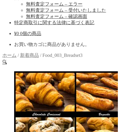
無料査定フォーム – エラー
無料査定フォーム – 受付いたしました
無料査定フォーム – 確認画面
特定商取引に関する法律に基づく表記
¥
0
0個の商品
お買い物カゴに商品がありません。
ホーム
/
新着商品
/
Food_003_Breadset3
🔍