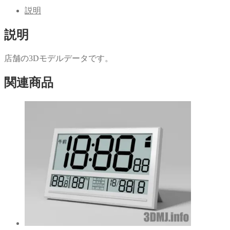
ク
有
し
す
説明
て
る
Twitter
に
で
は
説明
共
ク
有
リ
(新
ッ
し
ク
い
し
店舗の3Dモデルデータです。
ウ
て
ィ
く
ン
だ
関連商品
ド
さ
ウ
い
で
(新
開
し
き
い
ま
ウ
す)
ィ
ン
ド
ウ
で
開
き
ま
す)