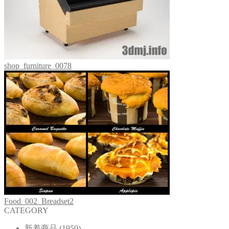
shop_furniture_0078
Food_002_Breadset2
CATEGORY
新着商品
(1950)