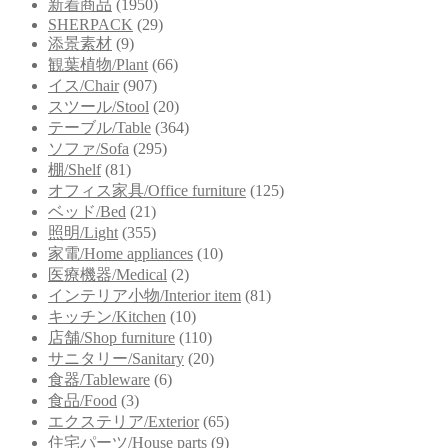
新着商品
(1950)
SHERPACK
(29)
添景素材
(9)
観葉植物/Plant
(66)
イス/Chair
(907)
スツール/Stool
(20)
テーブル/Table
(364)
ソファ/Sofa
(295)
棚/Shelf
(81)
オフィス家具/Office furniture
(125)
ベッド/Bed
(21)
照明/Light
(355)
家電/Home appliances
(10)
医療機器/Medical
(2)
インテリア小物/Interior item
(81)
キッチン/Kitchen
(10)
店舗/Shop furniture
(110)
サニタリー/Sanitary
(20)
食器/Tableware
(6)
食品/Food
(3)
エクステリア/Exterior
(65)
住宅パーツ/House parts
(9)