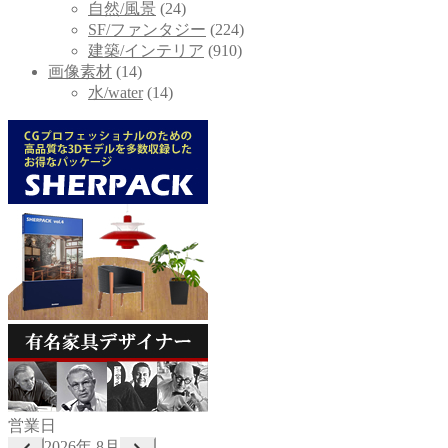
自然/風景
(24)
SF/ファンタジー
(224)
建築/インテリア
(910)
画像素材
(14)
水/water
(14)
営業日
2026年 8月