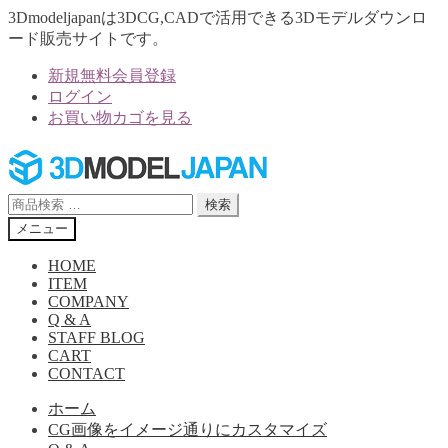
3Dmodeljapanは3DCG,CADで活用できる3Dモデルダウンロ
ード販売サイトです。
新規無料会員登録
ログイン
お買い物カゴを見る
ナ
コ
ビ
ン
ゲ
テ
検
検索
ー
ン
索
メニュー
シ
ツ
対
ョ
へ
象:
HOME
ン
ス
ITEM
へ
キ
COMPANY
Q & A
ス
ッ
STAFF BLOG
キ
プ
CART
ッ
CONTACT
プ
ホーム
CG画像をイメージ通りにカスタマイズ