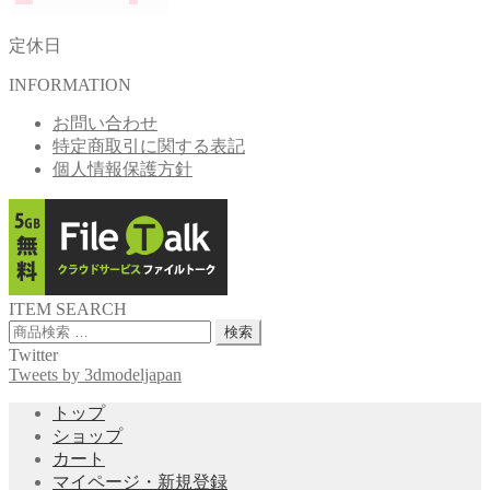
定休日
INFORMATION
お問い合わせ
特定商取引に関する表記
個人情報保護方針
ITEM SEARCH
検
検索
索
Twitter
対
Tweets by 3dmodeljapan
象:
トップ
ショップ
カート
マイページ・新規登録