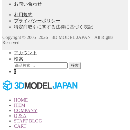
お問い合わせ
利用規約
プライバシーポリシー
特定商取引に関する法律に基づく表記
Copyright © 2005- 2026 - 3D MODEL JAPAN - All Rights
Reserved.
アカウント
検索
検
検索
索
0
対
象:
HOME
ITEM
COMPANY
Q & A
STAFF BLOG
CART