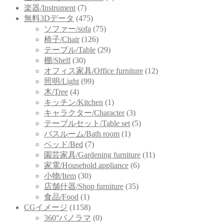
楽器/Instrument
(7)
無料3Dデータ
(475)
ソファー/sofa
(75)
椅子/Chair
(126)
テーブル/Table
(29)
棚/Shelf
(30)
オフィス家具/Office furniture
(12)
照明/Light
(99)
木/Tree
(4)
キッチン/Kitchen
(1)
キャラクター/Character
(3)
テーブルセット/Table set
(5)
バスルーム/Bath room
(1)
ベッド/Bed
(7)
園芸家具/Gardening furniture
(11)
家電/Household appliance
(6)
小物/Item
(30)
店舗什器/Shop furniture
(35)
食品/Food
(1)
CGイメージ
(1158)
360°パノラマ
(0)