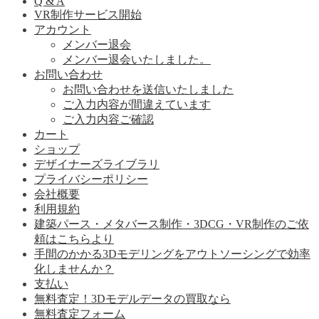
Q & A
VR制作サービス開始
アカウント
メンバー退会
メンバー退会いたしました。
お問い合わせ
お問い合わせを送信いたしました
ご入力内容が間違えています
ご入力内容ご確認
カート
ショップ
デザイナーズライブラリ
プライバシーポリシー
会社概要
利用規約
建築パース・メタバース制作・3DCG・VR制作のご依
頼はこちらより
手間のかかる3Dモデリングをアウトソーシングで効率
化しませんか？
支払い
無料査定！3Dモデルデータの買取なら
無料査定フォーム