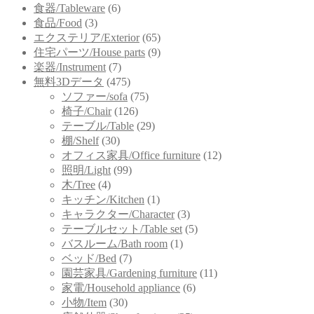
食器/Tableware
(6)
食品/Food
(3)
エクステリア/Exterior
(65)
住宅パーツ/House parts
(9)
楽器/Instrument
(7)
無料3Dデータ
(475)
ソファー/sofa
(75)
椅子/Chair
(126)
テーブル/Table
(29)
棚/Shelf
(30)
オフィス家具/Office furniture
(12)
照明/Light
(99)
木/Tree
(4)
キッチン/Kitchen
(1)
キャラクター/Character
(3)
テーブルセット/Table set
(5)
バスルーム/Bath room
(1)
ベッド/Bed
(7)
園芸家具/Gardening furniture
(11)
家電/Household appliance
(6)
小物/Item
(30)