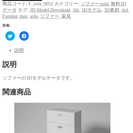
商品コード:
F_sofa_0052
カテゴリー:
ソファー/sofa
,
無料3D
データ
タグ:
3D Model Download
,
3ds
,
3Dモデル
,
3D素材
,
dxf
,
Furnitur
,
max
,
sofa
,
ソファー
,
家具
共有:
ク
Facebook
リ
で
ッ
共
ク
有
し
す
説明
て
る
Twitter
に
で
は
説明
共
ク
有
リ
(新
ッ
し
ク
い
し
ソファーの3Dモデルデータです。
ウ
て
ィ
く
ン
だ
関連商品
ド
さ
ウ
い
で
(新
開
し
き
い
ま
ウ
す)
ィ
ン
ド
ウ
で
開