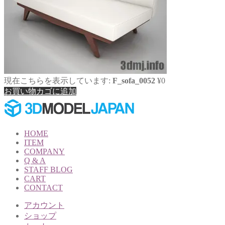
現在こちらを表示しています:
F_sofa_0052
¥
0
お買い物カゴに追加
HOME
ITEM
COMPANY
Q & A
STAFF BLOG
CART
CONTACT
アカウント
ショップ