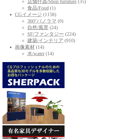
店舗什器/Shop furniture
(35)
食品/Food
(1)
CGイメージ
(1158)
360°パノラマ
(0)
自然/風景
(24)
SF/ファンタジー
(224)
建築/インテリア
(910)
画像素材
(14)
水/water
(14)