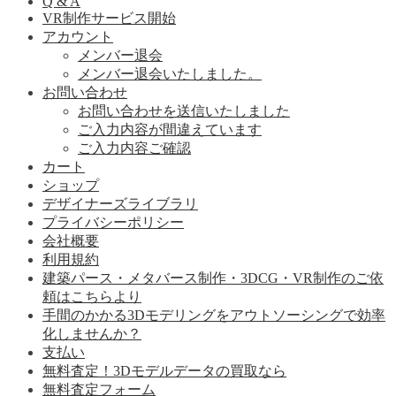
Q & A
VR制作サービス開始
アカウント
メンバー退会
メンバー退会いたしました。
お問い合わせ
お問い合わせを送信いたしました
ご入力内容が間違えています
ご入力内容ご確認
カート
ショップ
デザイナーズライブラリ
プライバシーポリシー
会社概要
利用規約
建築パース・メタバース制作・3DCG・VR制作のご依
頼はこちらより
手間のかかる3Dモデリングをアウトソーシングで効率
化しませんか？
支払い
無料査定！3Dモデルデータの買取なら
無料査定フォーム