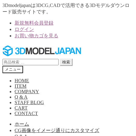
3Dmodeljapanは3DCG,CADで活用できる3Dモデルダウンロ
ード販売サイトです。
新規無料会員登録
ログイン
お買い物カゴを見る
ナ
コ
ビ
ン
ゲ
テ
検
検索
ー
ン
索
メニュー
シ
ツ
対
ョ
へ
象:
HOME
ン
ス
ITEM
へ
キ
COMPANY
Q & A
ス
ッ
STAFF BLOG
キ
プ
CART
ッ
CONTACT
プ
ホーム
CG画像をイメージ通りにカスタマイズ