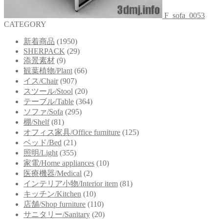
F_sofa_0053
CATEGORY
新着商品
(1950)
SHERPACK
(29)
添景素材
(9)
観葉植物/Plant
(66)
イス/Chair
(907)
スツール/Stool
(20)
テーブル/Table
(364)
ソファ/Sofa
(295)
棚/Shelf
(81)
オフィス家具/Office furniture
(125)
ベッド/Bed
(21)
照明/Light
(355)
家電/Home appliances
(10)
医療機器/Medical
(2)
インテリア小物/Interior item
(81)
キッチン/Kitchen
(10)
店舗/Shop furniture
(110)
サニタリー/Sanitary
(20)