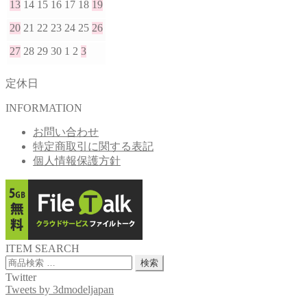
13
14
15
16
17
18
19
20
21
22
23
24
25
26
27
28
29
30
1
2
3
定休日
INFORMATION
お問い合わせ
特定商取引に関する表記
個人情報保護方針
ITEM SEARCH
検
検索
索
Twitter
対
Tweets by 3dmodeljapan
象: