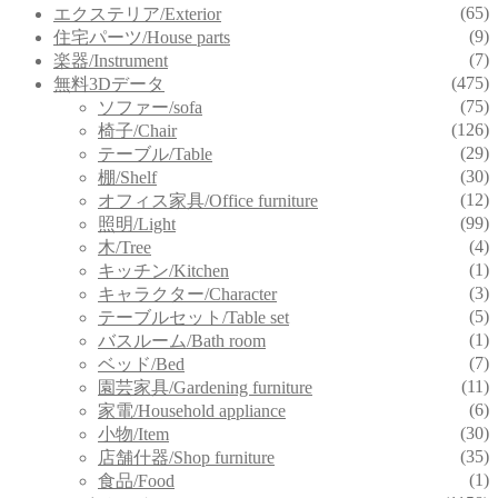
(65)
エクステリア/Exterior
(9)
住宅パーツ/House parts
(7)
楽器/Instrument
(475)
無料3Dデータ
(75)
ソファー/sofa
(126)
椅子/Chair
(29)
テーブル/Table
(30)
棚/Shelf
(12)
オフィス家具/Office furniture
(99)
照明/Light
(4)
木/Tree
(1)
キッチン/Kitchen
(3)
キャラクター/Character
(5)
テーブルセット/Table set
(1)
バスルーム/Bath room
(7)
ベッド/Bed
(11)
園芸家具/Gardening furniture
(6)
家電/Household appliance
(30)
小物/Item
(35)
店舗什器/Shop furniture
(1)
食品/Food