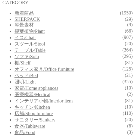
CATEGORY
(1950)
新着商品
SHERPACK
(29)
(9)
添景素材
(66)
観葉植物/Plant
(907)
イス/Chair
(20)
スツール/Stool
(364)
テーブル/Table
(295)
ソファ/Sofa
(81)
棚/Shelf
(125)
オフィス家具/Office furniture
(21)
ベッド/Bed
(355)
照明/Light
(10)
家電/Home appliances
(2)
医療機器/Medical
(81)
インテリア小物/Interior item
(10)
キッチン/Kitchen
(110)
店舗/Shop furniture
(20)
サニタリー/Sanitary
(6)
食器/Tableware
(3)
食品/Food