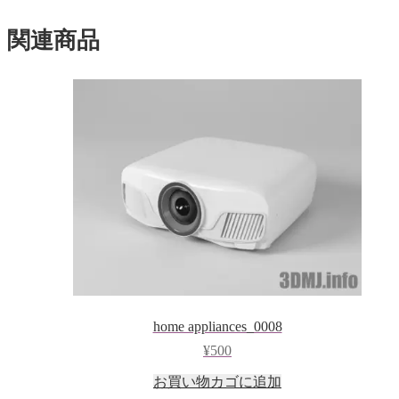
ド
ウ
で
関連商品
開
き
ま
す)
home appliances_0008
¥
500
お買い物カゴに追加