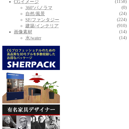
(1158)
CGイメージ
(0)
360°パノラマ
(24)
自然/風景
(224)
SF/ファンタジー
(910)
建築/インテリア
(14)
画像素材
(14)
水/water