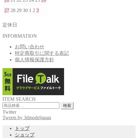
27
28
29
30
1
2
3
定休日
INFORMATION
お問い合わせ
特定商取引に関する表記
個人情報保護方針
ITEM SEARCH
検
検索
索
Twitter
対
Tweets by 3dmodeljapan
象:
トップ
ショップ