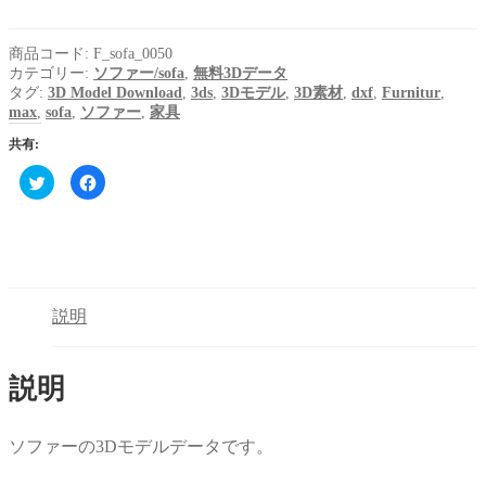
商品コード:
F_sofa_0050
カテゴリー:
ソファー/sofa
,
無料3Dデータ
タグ:
3D Model Download
,
3ds
,
3Dモデル
,
3D素材
,
dxf
,
Furnitur
,
max
,
sofa
,
ソファー
,
家具
共有:
ク
Facebook
リ
で
ッ
共
ク
有
し
す
て
る
Twitter
に
で
は
共
ク
有
リ
(新
ッ
説明
し
ク
い
し
ウ
て
ィ
く
ン
だ
説明
ド
さ
ウ
い
で
(新
開
し
き
い
ソファーの3Dモデルデータです。
ま
ウ
す)
ィ
ン