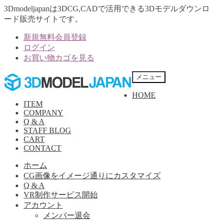
3Dmodeljapanは3DCG,CADで活用できる3Dモデルダウンロ
ード販売サイトです。
新規無料会員登録
ログイン
お買い物カゴを見る
ナ
コ
メニュー
ビ
ン
HOME
ゲ
テ
ITEM
ー
ン
COMPANY
シ
ツ
Q & A
ョ
へ
STAFF BLOG
ン
ス
CART
へ
キ
CONTACT
ス
ッ
ホーム
キ
プ
CG画像をイメージ通りにカスタマイズ
ッ
Q & A
プ
VR制作サービス開始
アカウント
メンバー退会