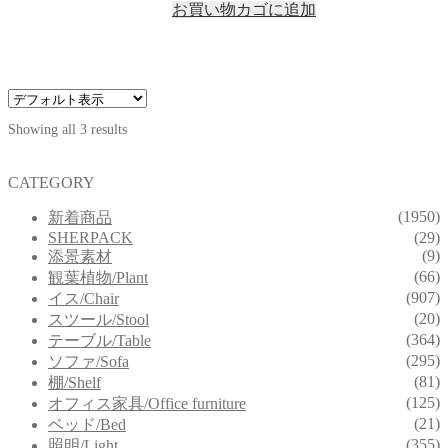
お買い物カゴに追加
Showing all 3 results
CATEGORY
(1950)
新着商品
SHERPACK
(29)
(9)
添景素材
(66)
観葉植物/Plant
(907)
イス/Chair
(20)
スツール/Stool
(364)
テーブル/Table
(295)
ソファ/Sofa
(81)
棚/Shelf
(125)
オフィス家具/Office furniture
(21)
ベッド/Bed
(355)
照明/Light