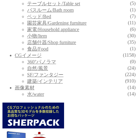
(5)
テーブルセット/Table set
(1)
バスルーム/Bath room
(7)
ベッド/Bed
(11)
園芸家具/Gardening furniture
(6)
家電/Household appliance
(30)
小物/Item
(35)
店舗什器/Shop furniture
(1)
食品/Food
(1158)
CGイメージ
(0)
360°パノラマ
(24)
自然/風景
(224)
SF/ファンタジー
(910)
建築/インテリア
(14)
画像素材
(14)
水/water