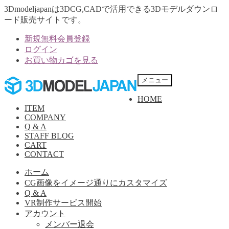
3Dmodeljapanは3DCG,CADで活用できる3Dモデルダウンロ
ード販売サイトです。
新規無料会員登録
ログイン
お買い物カゴを見る
ナ
コ
メニュー
ビ
ン
HOME
ゲ
テ
ITEM
ー
ン
COMPANY
シ
ツ
Q & A
ョ
へ
STAFF BLOG
ン
ス
CART
へ
キ
CONTACT
ス
ッ
ホーム
キ
プ
CG画像をイメージ通りにカスタマイズ
ッ
Q & A
プ
VR制作サービス開始
アカウント
メンバー退会