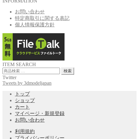
INFORMATION
お問い合わせ
特定商取引に関する表記
個人情報保護方針
ITEM SEARCH
検
検索
索
Twitter
対
Tweets by 3dmodeljapan
象:
トップ
ショップ
カート
マイページ・新規登録
お問い合わせ
利用規約
プライバシーポリシー