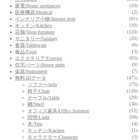
(10)
家電/Home appliances
(2)
医療機器/Medical
(81)
インテリア小物/Interior item
(10)
キッチン/Kitchen
(110)
店舗/Shop furniture
(20)
サニタリー/Sanitary
(6)
食器/Tableware
(3)
食品/Food
(65)
エクステリア/Exterior
(9)
住宅パーツ/House parts
(7)
楽器/Instrument
(475)
無料3Dデータ
(75)
ソファー/sofa
(126)
椅子/Chair
(29)
テーブル/Table
(30)
棚/Shelf
(12)
オフィス家具/Office furniture
(99)
照明/Light
(4)
木/Tree
(1)
キッチン/Kitchen
(3)
キャラクター/Character