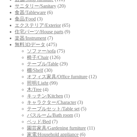
サニタリー/Sanitary
(20)
食器/Tableware
(6)
食品/Food
(3)
エクステリア/Exterior
(65)
住宅パーツ/House parts
(9)
楽器/Instrument
(7)
無料3Dデータ
(475)
ソファー/sofa
(75)
椅子/Chair
(126)
テーブル/Table
(29)
棚/Shelf
(30)
オフィス家具/Office furniture
(12)
照明/Light
(99)
木/Tree
(4)
キッチン/Kitchen
(1)
キャラクター/Character
(3)
テーブルセット/Table set
(5)
バスルーム/Bath room
(1)
ベッド/Bed
(7)
園芸家具/Gardening furniture
(11)
家電/Household appliance
(6)