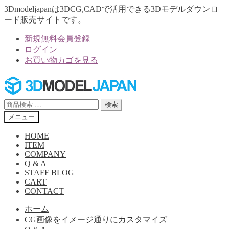
3Dmodeljapanは3DCG,CADで活用できる3Dモデルダウンロ
ード販売サイトです。
新規無料会員登録
ログイン
お買い物カゴを見る
ナ
コ
ビ
ン
ゲ
テ
検
検索
ー
ン
索
メニュー
シ
ツ
対
ョ
へ
象:
HOME
ン
ス
ITEM
へ
キ
COMPANY
Q & A
ス
ッ
STAFF BLOG
キ
プ
CART
ッ
CONTACT
プ
ホーム
CG画像をイメージ通りにカスタマイズ