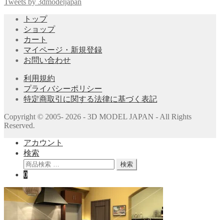
対
Tweets by 3dmodeljapan
象:
トップ
ショップ
カート
マイページ・新規登録
お問い合わせ
利用規約
プライバシーポリシー
特定商取引に関する法律に基づく表記
Copyright © 2005- 2026 - 3D MODEL JAPAN - All Rights
Reserved.
アカウント
検索
検
検索
索
0
対
象: