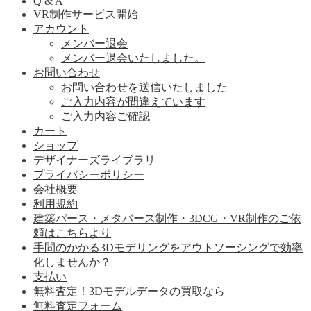
Q & A
VR制作サービス開始
アカウント
メンバー退会
メンバー退会いたしました。
お問い合わせ
お問い合わせを送信いたしました
ご入力内容が間違えています
ご入力内容ご確認
カート
ショップ
デザイナーズライブラリ
プライバシーポリシー
会社概要
利用規約
建築パース・メタバース制作・3DCG・VR制作のご依
頼はこちらより
手間のかかる3Dモデリングをアウトソーシングで効率
化しませんか？
支払い
無料査定！3Dモデルデータの買取なら
無料査定フォーム