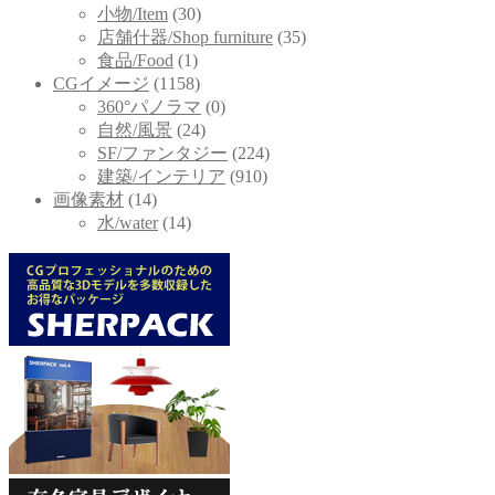
小物/Item
(30)
店舗什器/Shop furniture
(35)
食品/Food
(1)
CGイメージ
(1158)
360°パノラマ
(0)
自然/風景
(24)
SF/ファンタジー
(224)
建築/インテリア
(910)
画像素材
(14)
水/water
(14)