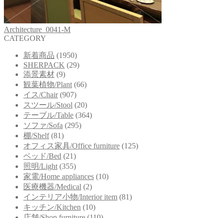
Architecture_0041-M
CATEGORY
新着商品
(1950)
SHERPACK
(29)
添景素材
(9)
観葉植物/Plant
(66)
イス/Chair
(907)
スツール/Stool
(20)
テーブル/Table
(364)
ソファ/Sofa
(295)
棚/Shelf
(81)
オフィス家具/Office furniture
(125)
ベッド/Bed
(21)
照明/Light
(355)
家電/Home appliances
(10)
医療機器/Medical
(2)
インテリア小物/Interior item
(81)
キッチン/Kitchen
(10)
店舗/Shop furniture
(110)