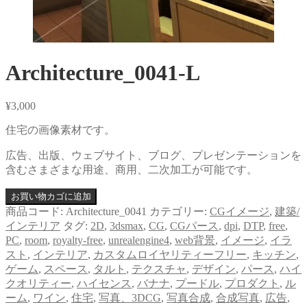
Architecture_0041-L
¥
3,000
住宅の画像素材です。
広告、出版、ウェブサイト、ブログ、プレゼンテーションを
含むさまざまな用途、商用、二次加工が可能です。
お買い物カゴに追加
商品コード:
Architecture_0041
カテゴリー:
CGイメージ
,
建築/
インテリア
タグ:
2D
,
3dsmax
,
CG
,
CGパース
,
dpi
,
DTP
,
free
,
PC
,
room
,
royalty-free
,
unrealengine4
,
web背景
,
イメージ
,
イラ
スト
,
インテリア
,
カスタムロイヤリティーフリー
,
キッチン
,
ゲーム
,
スペース
,
タルト
,
テクスチャ
,
デザイン
,
パース
,
ハイ
クオリティー
,
ハイセンス
,
バナナ
,
プードル
,
プロダクト
,
ル
ーム
,
ワイン
,
住宅
,
写真、3DCG
,
写真合成
,
合成写真
,
広告
,