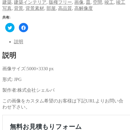
建築
,
建築インテリア
,
版権フリー
,
画像
,
皿
,
空間
,
竣工
,
竣工
写真
,
背景
,
背景素材
,
部屋
,
高品質
,
高解像度
共有:
ク
Facebook
リ
で
ッ
共
ク
有
し
す
説明
て
る
Twitter
に
で
は
説明
共
ク
有
リ
(新
ッ
し
ク
い
し
画像サイズ:5000×3330 px
ウ
て
ィ
く
ン
だ
形式: JPG
ド
さ
ウ
い
で
(新
製作者:株式会社シェルパ
開
し
き
い
ま
ウ
この画像をカスタム希望のお客様は下記URLよりお問い合
す)
ィ
ン
わせ下さい。
ド
ウ
で
開
き
ま