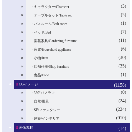
(3)
キャラクター/Character
(5)
テーブルセット/Table set
(1)
バスルーム/Bath room
(7)
ベッド/Bed
(11)
園芸家具/Gardening furniture
(6)
家電/Household appliance
(30)
小物/Item
(35)
店舗什器/Shop furniture
(1)
食品/Food
CGイメージ
(1158)
(0)
360°パノラマ
(24)
自然/風景
(224)
SF/ファンタジー
(910)
建築/インテリア
画像素材
(14)