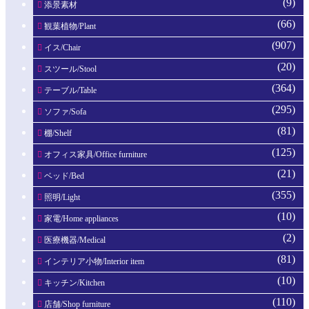
(9)
添景素材
(66)
観葉植物/Plant
(907)
イス/Chair
(20)
スツール/Stool
(364)
テーブル/Table
(295)
ソファ/Sofa
(81)
棚/Shelf
(125)
オフィス家具/Office furniture
(21)
ベッド/Bed
(355)
照明/Light
(10)
家電/Home appliances
(2)
医療機器/Medical
(81)
インテリア小物/Interior item
(10)
キッチン/Kitchen
(110)
店舗/Shop furniture