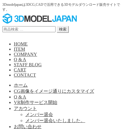
3Dmodeljapanは3DCG,CADで活用できる3Dモデルダウンロード販売サイトで
す。
ナ
コ
ビ
ン
ゲ
テ
検
検索
ー
ン
索
シ
ツ
対
HOME
ョ
へ
象:
ITEM
ン
ス
COMPANY
へ
キ
Q & A
ス
ッ
STAFF BLOG
キ
プ
CART
ッ
CONTACT
プ
ホーム
CG画像をイメージ通りにカスタマイズ
Q & A
VR制作サービス開始
アカウント
メンバー退会
メンバー退会いたしました。
お問い合わせ