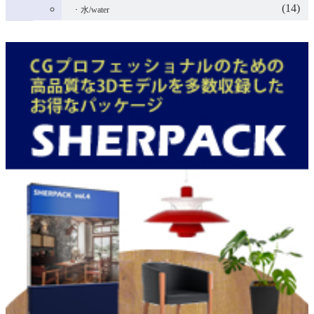
(14)
水/water