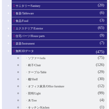
(20)
サニタリー/Sanitary
(6)
食器/Tableware
(3)
食品/Food
(65)
エクステリア/Exterior
(9)
住宅パーツ/House parts
(7)
楽器/Instrument
無料3Dデータ
(475)
(75)
ソファー/sofa
(126)
椅子/Chair
(29)
テーブル/Table
(30)
棚/Shelf
(12)
オフィス家具/Office furniture
(99)
照明/Light
(4)
木/Tree
(1)
キッチン/Kitchen