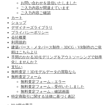
お問い合わせを送信いたしました
ご入力内容が間違えています
ご入力内容ご確認
カート
ショップ
デザイナーズライブラリ
プライバシーポリシー
会社概要
利用規約
建築パース・メタバース制作・3DCG・VR制作のご依
頼はこちらより
手間のかかる3Dモデリングをアウトソーシングで効率
化しませんか？
支払い
無料査定！3Dモデルデータの買取なら
無料査定フォーム
無料査定フォーム – エラー
無料査定フォーム – 受付いたしました
無料査定フォーム – 確認画面
特定商取引に関する法律に基づく表記