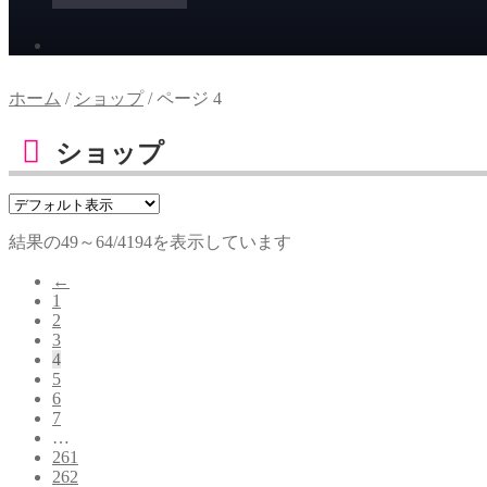
ホーム
/
ショップ
/
ページ 4
ショップ
結果の49～64/4194を表示しています
←
1
2
3
4
5
6
7
…
261
262