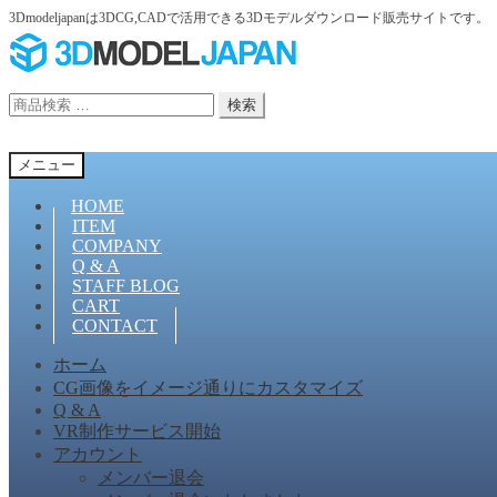
3Dmodeljapanは3DCG,CADで活用できる3Dモデルダウンロード販売サイトです。
ナ
コ
ビ
ン
ゲ
テ
検
検索
ー
ン
索
シ
ツ
対
ョ
へ
メニュー
象:
ン
ス
へ
キ
HOME
ス
ッ
ITEM
COMPANY
キ
プ
Q & A
ッ
STAFF BLOG
プ
CART
CONTACT
ホーム
CG画像をイメージ通りにカスタマイズ
Q & A
VR制作サービス開始
アカウント
メンバー退会