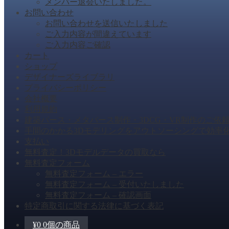
メンバー退会いたしました。
お問い合わせ
お問い合わせを送信いたしました
ご入力内容が間違えています
ご入力内容ご確認
カート
ショップ
デザイナーズライブラリ
プライバシーポリシー
会社概要
利用規約
建築パース・メタバース制作・3DCG・VR制作のご依
手間のかかる3Dモデリングをアウトソーシングで効率
支払い
無料査定！3Dモデルデータの買取なら
無料査定フォーム
無料査定フォーム – エラー
無料査定フォーム – 受付いたしました
無料査定フォーム – 確認画面
特定商取引に関する法律に基づく表記
¥
0
0個の商品