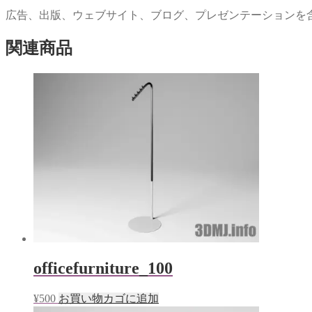
ウ
い
で
(新
広告、出版、ウェブサイト、ブログ、プレゼンテーションを
開
し
き
い
ま
ウ
関連商品
す)
ィ
ン
ド
ウ
で
開
き
ま
す)
officefurniture_100
¥
500
お買い物カゴに追加