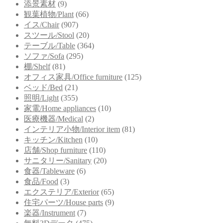
添景素材
(9)
観葉植物/Plant
(66)
イス/Chair
(907)
スツール/Stool
(20)
テーブル/Table
(364)
ソファ/Sofa
(295)
棚/Shelf
(81)
オフィス家具/Office furniture
(125)
ベッド/Bed
(21)
照明/Light
(355)
家電/Home appliances
(10)
医療機器/Medical
(2)
インテリア小物/Interior item
(81)
キッチン/Kitchen
(10)
店舗/Shop furniture
(110)
サニタリー/Sanitary
(20)
食器/Tableware
(6)
食品/Food
(3)
エクステリア/Exterior
(65)
住宅パーツ/House parts
(9)
楽器/Instrument
(7)