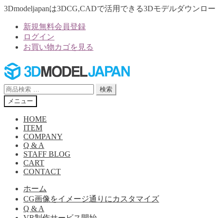
3Dmodeljapanは3DCG,CADで活用できる3Dモデルダウ
新規無料会員登録
ログイン
お買い物カゴを見る
ナ
コ
ビ
ン
ゲ
テ
検
検索
ー
ン
索
メニュー
シ
ツ
対
ョ
へ
象:
HOME
ン
ス
ITEM
へ
キ
COMPANY
Q & A
ス
ッ
STAFF BLOG
キ
プ
CART
ッ
CONTACT
プ
ホーム
CG画像をイメージ通りにカスタマイズ
Q & A
VR制作サービス開始