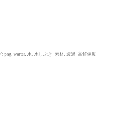
グ:
png
,
warter
,
水
,
水しぶき
,
素材
,
透過
,
高解像度