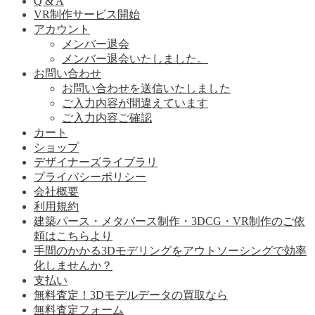
Q & A
VR制作サービス開始
アカウント
メンバー退会
メンバー退会いたしました。
お問い合わせ
お問い合わせを送信いたしました
ご入力内容が間違えています
ご入力内容ご確認
カート
ショップ
デザイナーズライブラリ
プライバシーポリシー
会社概要
利用規約
建築パース・メタバース制作・3DCG・VR制作のご依
頼はこちらより
手間のかかる3Dモデリングをアウトソーシングで効率
化しませんか？
支払い
無料査定！3Dモデルデータの買取なら
無料査定フォーム