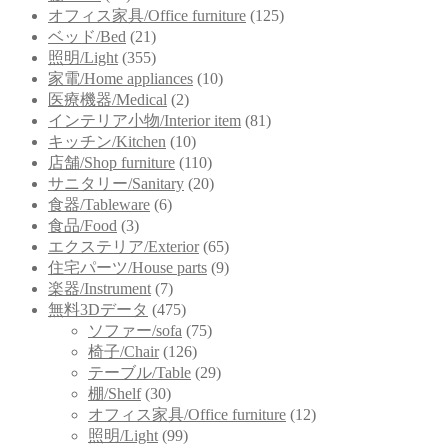
オフィス家具/Office furniture
(125)
ベッド/Bed
(21)
照明/Light
(355)
家電/Home appliances
(10)
医療機器/Medical
(2)
インテリア小物/Interior item
(81)
キッチン/Kitchen
(10)
店舗/Shop furniture
(110)
サニタリー/Sanitary
(20)
食器/Tableware
(6)
食品/Food
(3)
エクステリア/Exterior
(65)
住宅パーツ/House parts
(9)
楽器/Instrument
(7)
無料3Dデータ
(475)
ソファー/sofa
(75)
椅子/Chair
(126)
テーブル/Table
(29)
棚/Shelf
(30)
オフィス家具/Office furniture
(12)
照明/Light
(99)