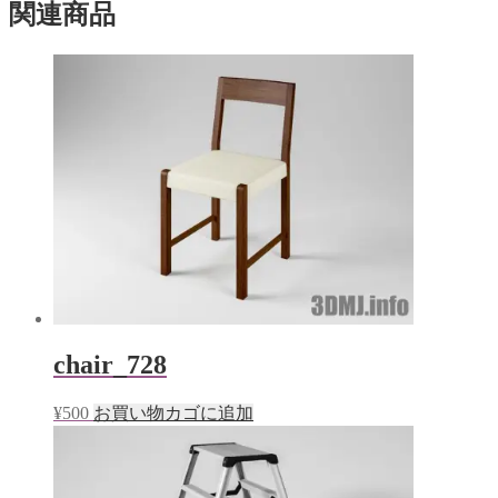
ン
だ
関連商品
ド
さ
ウ
い
で
(新
開
し
き
い
ま
ウ
す)
ィ
ン
ド
ウ
で
開
き
ま
す)
chair_728
¥
500
お買い物カゴに追加