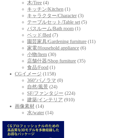
木/Tree
(4)
キッチン/Kitchen
(1)
キャラクター/Character
(3)
テーブルセット/Table set
(5)
バスルーム/Bath room
(1)
ベッド/Bed
(7)
園芸家具/Gardening furniture
(11)
家電/Household appliance
(6)
小物/Item
(30)
店舗什器/Shop furniture
(35)
食品/Food
(1)
CGイメージ
(1158)
360°パノラマ
(0)
自然/風景
(24)
SF/ファンタジー
(224)
建築/インテリア
(910)
画像素材
(14)
水/water
(14)