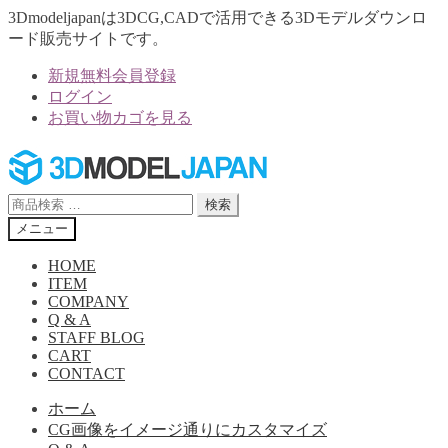
3Dmodeljapanは3DCG,CADで活用できる3Dモデルダウンロ
ード販売サイトです。
新規無料会員登録
ログイン
お買い物カゴを見る
ナ
コ
ビ
ン
ゲ
テ
検
検索
ー
ン
索
メニュー
シ
ツ
対
ョ
へ
象:
HOME
ン
ス
ITEM
へ
キ
COMPANY
Q & A
ス
ッ
STAFF BLOG
キ
プ
CART
ッ
CONTACT
プ
ホーム
CG画像をイメージ通りにカスタマイズ