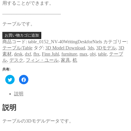
用することができます。
————————————–
テーブルです。
お買い物カゴに追加
商品コード:
table_0152_NV-40WritingDeskforNiels
カテゴリー:
テーブル/Table
タグ:
3D Model Download
,
3ds
,
3Dモデル
,
3D
素材
,
desk
,
dxf
,
fbx
,
Finn Juhl
,
furniture
,
max
,
obj
,
table
,
テーブ
ル
,
デスク
,
フィン・ユール
,
家具
,
机
共有:
ク
Facebook
リ
で
ッ
共
ク
有
し
す
説明
て
る
Twitter
に
で
は
説明
共
ク
有
リ
(新
ッ
し
ク
い
し
テーブルの3Dモデルデータです。
ウ
て
ィ
く