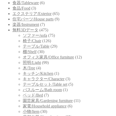
食器/Tableware
(6)
食品/Food
(3)
エクステリア/Exterior
(65)
住宅パーツ/House parts
(9)
楽器/Instrument
(7)
無料3Dデータ
(475)
ソファー/sofa
(75)
椅子/Chair
(126)
テーブル/Table
(29)
棚/Shelf
(30)
オフィス家具/Office furniture
(12)
照明/Light
(99)
木/Tree
(4)
キッチン/Kitchen
(1)
キャラクター/Character
(3)
テーブルセット/Table set
(5)
バスルーム/Bath room
(1)
ベッド/Bed
(7)
園芸家具/Gardening furniture
(11)
家電/Household appliance
(6)
小物/Item
(30)