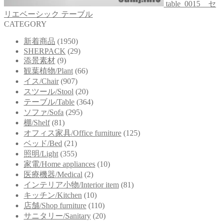
table_0015 セ
リエベーシック テーブル
CATEGORY
新着商品
(1950)
SHERPACK
(29)
添景素材
(9)
観葉植物/Plant
(66)
イス/Chair
(907)
スツール/Stool
(20)
テーブル/Table
(364)
ソファ/Sofa
(295)
棚/Shelf
(81)
オフィス家具/Office furniture
(125)
ベッド/Bed
(21)
照明/Light
(355)
家電/Home appliances
(10)
医療機器/Medical
(2)
インテリア小物/Interior item
(81)
キッチン/Kitchen
(10)
店舗/Shop furniture
(110)
サニタリー/Sanitary
(20)