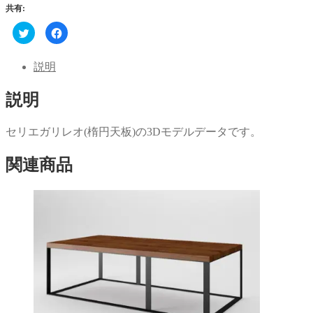
共有:
ク
Facebook
リ
で
ッ
共
ク
有
し
す
説明
て
る
Twitter
に
で
は
説明
共
ク
有
リ
(新
ッ
し
ク
い
し
セリエガリレオ(楕円天板)の3Dモデルデータです。
ウ
て
ィ
く
ン
だ
関連商品
ド
さ
ウ
い
で
(新
開
し
き
い
ま
ウ
す)
ィ
ン
ド
ウ
で
開
き
ま
す)