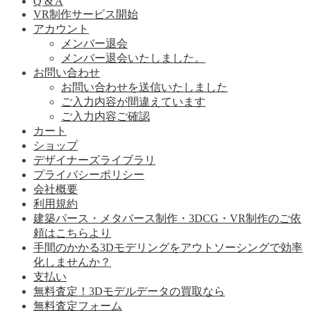
Q & A
VR制作サービス開始
アカウント
メンバー退会
メンバー退会いたしました。
お問い合わせ
お問い合わせを送信いたしました
ご入力内容が間違えています
ご入力内容ご確認
カート
ショップ
デザイナーズライブラリ
プライバシーポリシー
会社概要
利用規約
建築パース・メタバース制作・3DCG・VR制作のご依
頼はこちらより
手間のかかる3Dモデリングをアウトソーシングで効率
化しませんか？
支払い
無料査定！3Dモデルデータの買取なら
無料査定フォーム