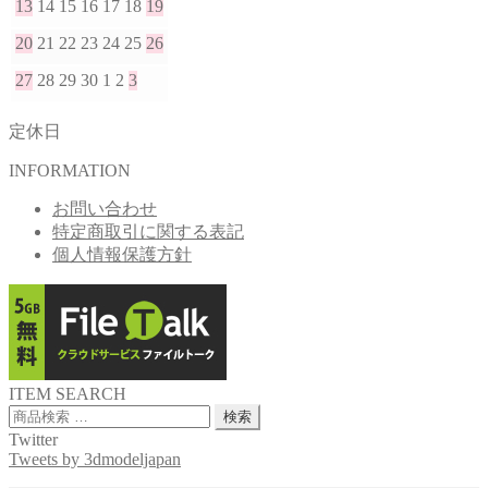
13
14
15
16
17
18
19
20
21
22
23
24
25
26
27
28
29
30
1
2
3
定休日
INFORMATION
お問い合わせ
特定商取引に関する表記
個人情報保護方針
ITEM SEARCH
検
検索
索
Twitter
対
Tweets by 3dmodeljapan
象: