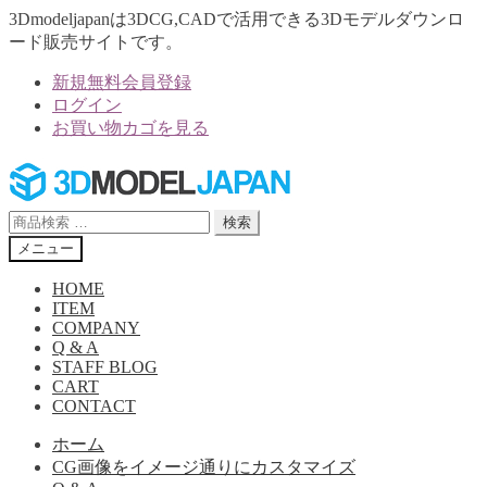
3Dmodeljapanは3DCG,CADで活用できる3Dモデルダウンロ
ード販売サイトです。
新規無料会員登録
ログイン
お買い物カゴを見る
ナ
コ
ビ
ン
ゲ
テ
検
検索
ー
ン
索
メニュー
シ
ツ
対
ョ
へ
象:
HOME
ン
ス
ITEM
へ
キ
COMPANY
Q & A
ス
ッ
STAFF BLOG
キ
プ
CART
ッ
CONTACT
プ
ホーム
CG画像をイメージ通りにカスタマイズ