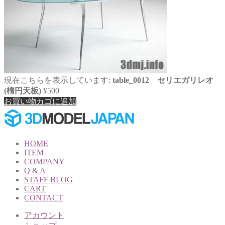
現在こちらを表示しています:
table_0012 セリエガリレオ
(楕円天板)
¥
500
お買い物カゴに追加
HOME
ITEM
COMPANY
Q & A
STAFF BLOG
CART
CONTACT
アカウント