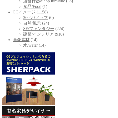
店舗什器/Shop furniture
(35)
食品/Food
(1)
CGイメージ
(1158)
360°パノラマ
(0)
自然/風景
(24)
SF/ファンタジー
(224)
建築/インテリア
(910)
画像素材
(14)
水/water
(14)