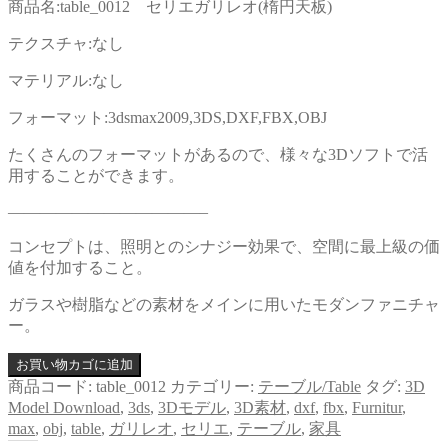
商品名:table_0012 セリエガリレオ(楕円天板)
テクスチャ:なし
マテリアル:なし
フォーマット:3dsmax2009,3DS,DXF,FBX,OBJ
たくさんのフォーマットがあるので、様々な3Dソフトで活
用することができます。
————————————–
コンセプトは、照明とのシナジー効果で、空間に最上級の価
値を付加すること。
ガラスや樹脂などの素材をメインに用いたモダンファニチャ
ー。
お買い物カゴに追加
商品コード:
table_0012
カテゴリー:
テーブル/Table
タグ:
3D
Model Download
,
3ds
,
3Dモデル
,
3D素材
,
dxf
,
fbx
,
Furnitur
,
max
,
obj
,
table
,
ガリレオ
,
セリエ
,
テーブル
,
家具