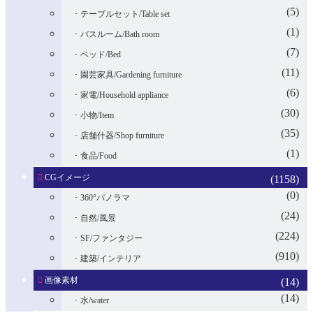
(5)
テーブルセット/Table set
(1)
バスルーム/Bath room
(7)
ベッド/Bed
(11)
園芸家具/Gardening furniture
(6)
家電/Household appliance
(30)
小物/Item
(35)
店舗什器/Shop furniture
(1)
食品/Food
CGイメージ
(1158)
(0)
360°パノラマ
(24)
自然/風景
(224)
SF/ファンタジー
(910)
建築/インテリア
画像素材
(14)
(14)
水/water