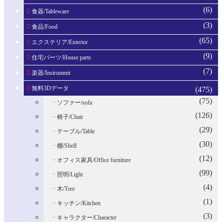
(6)
食器/Tableware
(3)
食品/Food
(65)
エクステリア/Exterior
(9)
住宅パーツ/House parts
(7)
楽器/Instrument
無料3Dデータ
(475)
(75)
ソファー/sofa
(126)
椅子/Chair
(29)
テーブル/Table
(30)
棚/Shelf
(12)
オフィス家具/Office furniture
(99)
照明/Light
(4)
木/Tree
(1)
キッチン/Kitchen
(3)
キャラクター/Character