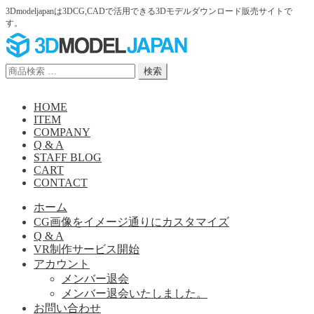
3Dmodeljapanは3DCG,CADで活用できる3Dモデルダウンロード販売サイトで
す。
ナ
コ
ビ
ン
ゲ
テ
検
検索
ー
ン
索
シ
ツ
対
HOME
ョ
へ
象:
ITEM
ン
ス
COMPANY
へ
キ
Q & A
ス
ッ
STAFF BLOG
キ
プ
CART
ッ
CONTACT
プ
ホーム
CG画像をイメージ通りにカスタマイズ
Q & A
VR制作サービス開始
アカウント
メンバー退会
メンバー退会いたしました。
お問い合わせ