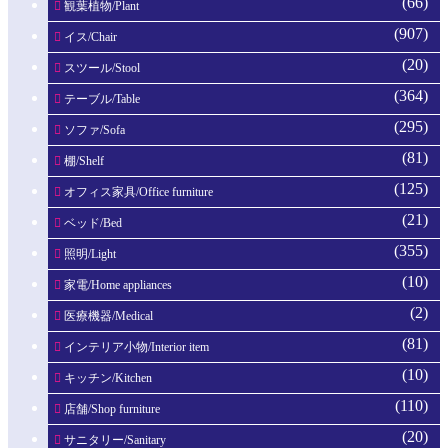
(66)
観葉植物/Plant
(907)
イス/Chair
(20)
スツール/Stool
(364)
テーブル/Table
(295)
ソファ/Sofa
(81)
棚/Shelf
(125)
オフィス家具/Office furniture
(21)
ベッド/Bed
(355)
照明/Light
(10)
家電/Home appliances
(2)
医療機器/Medical
(81)
インテリア小物/Interior item
(10)
キッチン/Kitchen
(110)
店舗/Shop furniture
(20)
サニタリー/Sanitary