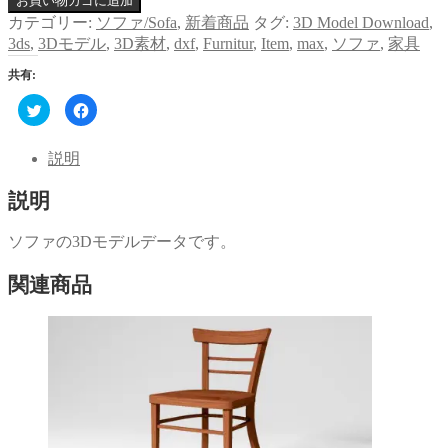
お買い物カゴに追加
カテゴリー:
ソファ/Sofa
,
新着商品
タグ:
3D Model Download
,
3ds
,
3Dモデル
,
3D素材
,
dxf
,
Furnitur
,
Item
,
max
,
ソファ
,
家具
共有:
ク
Facebook
リ
で
ッ
共
ク
有
し
す
説明
て
る
Twitter
に
で
は
説明
共
ク
有
リ
(新
ッ
し
ク
ソファの3Dモデルデータです。
い
し
ウ
て
ィ
く
関連商品
ン
だ
ド
さ
ウ
い
で
(新
開
し
き
い
ま
ウ
す)
ィ
ン
ド
ウ
で
開
き