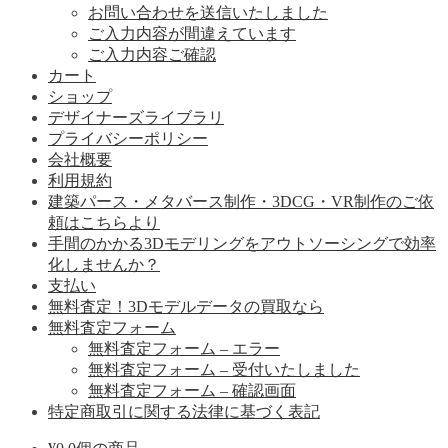
お問い合わせを送信いたしました
ご入力内容が間違えています
ご入力内容ご確認
カート
ショップ
デザイナーズライブラリ
プライバシーポリシー
会社概要
利用規約
建築パース・メタバース制作・3DCG・VR制作のご依
頼はこちらより
手間のかかる3Dモデリングをアウトソーシングで効率
化しませんか？
支払い
無料査定！3Dモデルデータの買取なら
無料査定フォーム
無料査定フォーム – エラー
無料査定フォーム – 受付いたしました
無料査定フォーム – 確認画面
特定商取引に関する法律に基づく表記