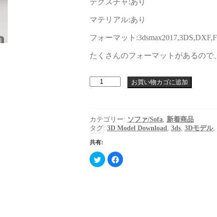
テクスチャ:あり
マテリアル:あり
フォーマット:3dsmax2017,3DS,DXF,F
たくさんのフォーマットがあるので
sofa_0264
お買い物カゴに追加
個
カテゴリー:
ソファ/Sofa
,
新着商品
タグ:
3D Model Download
,
3ds
,
3Dモデル
,
共有:
ク
Facebook
リ
で
ッ
共
ク
有
し
す
て
る
Twitter
に
で
は
共
ク
有
リ
(新
ッ