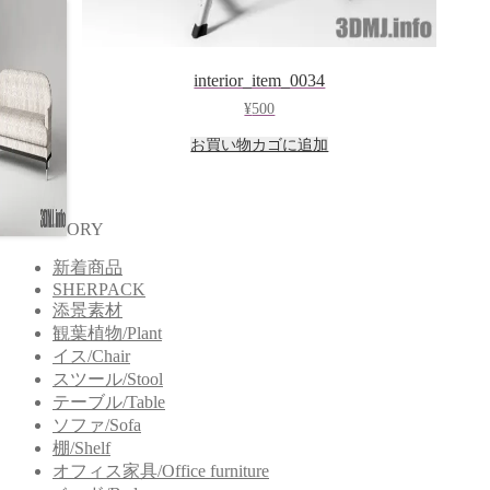
interior_item_0034
¥
500
お買い物カゴに追加
CATEGORY
新着商品
SHERPACK
添景素材
観葉植物/Plant
イス/Chair
スツール/Stool
テーブル/Table
ソファ/Sofa
棚/Shelf
オフィス家具/Office furniture