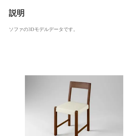
し
ク
い
し
ウ
て
説明
ィ
く
ン
だ
ド
さ
ウ
い
で
(新
ソファの3Dモデルデータです。
開
し
き
い
ま
ウ
す)
ィ
ン
ド
ウ
で
開
き
ま
す)