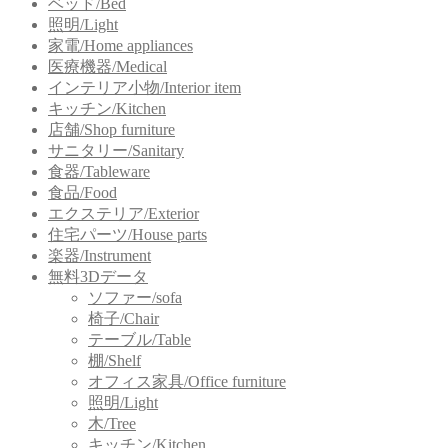
ベッド/Bed
照明/Light
家電/Home appliances
医療機器/Medical
インテリア小物/Interior item
キッチン/Kitchen
店舗/Shop furniture
サニタリー/Sanitary
食器/Tableware
食品/Food
エクステリア/Exterior
住宅パーツ/House parts
楽器/Instrument
無料3Dデータ
ソファー/sofa
椅子/Chair
テーブル/Table
棚/Shelf
オフィス家具/Office furniture
照明/Light
木/Tree
キッチン/Kitchen