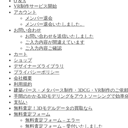
Q & A
VR制作サービス開始
アカウント
メンバー退会
メンバー退会いたしました。
お問い合わせ
お問い合わせを送信いたしました
ご入力内容が間違えています
ご入力内容ご確認
カート
ショップ
デザイナーズライブラリ
プライバシーポリシー
会社概要
利用規約
建築パース・メタバース制作・3DCG・VR制作のご依
手間のかかる3Dモデリングをアウトソーシングで効率
支払い
無料査定！3Dモデルデータの買取なら
無料査定フォーム
無料査定フォーム – エラー
無料査定フォーム – 受付いたしました