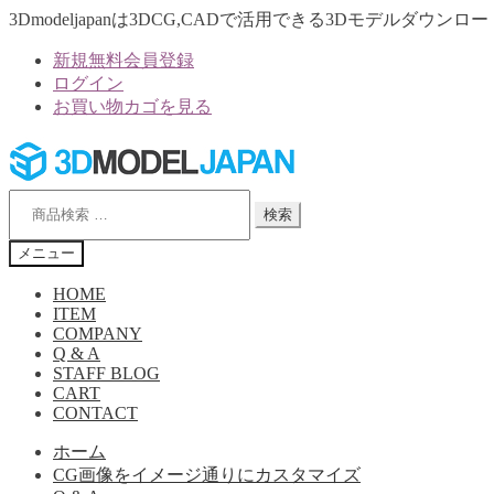
3Dmodeljapanは3DCG,CADで活用できる3Dモデルダウ
新規無料会員登録
ログイン
お買い物カゴを見る
ナ
コ
ビ
ン
ゲ
テ
検
ー
ン
検索
索
シ
ツ
対
メニュー
象:
ョ
へ
ン
ス
HOME
へ
キ
ITEM
ス
ッ
COMPANY
Q & A
キ
プ
STAFF BLOG
ッ
CART
プ
CONTACT
ホーム
CG画像をイメージ通りにカスタマイズ