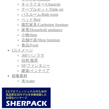
キャラクター/Character
テーブルセット/Table set
バスルーム/Bath room
ベッド/Bed
園芸家具/Gardening furniture
家電/Household appliance
小物/Item
店舗什器/Shop furniture
食品/Food
CGイメージ
360°パノラマ
自然/風景
SF/ファンタジー
建築/インテリア
画像素材
水/water