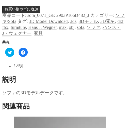
お買い物カゴに追加
商品コード:
sofa_0071_GE-2903P106D482_J
カテゴリー:
ソフ
ァ/Sofa
タグ:
3D Model Download
,
3ds
,
3Dモデル
,
3D素材
,
dxf
,
fbx
,
furniture
,
Hans J. Wegner
,
max
,
obj
,
sofa
,
ソファ
,
ハンス・
J・ウェグナー
,
家具
共有:
ク
Facebook
リ
で
ッ
共
ク
有
し
す
説明
て
る
Twitter
に
で
は
説明
共
ク
有
リ
(新
ッ
し
ク
い
し
ソファの3Dモデルデータです。
ウ
て
ィ
く
ン
だ
関連商品
ド
さ
ウ
い
で
(新
開
し
き
い
ま
ウ
す)
ィ