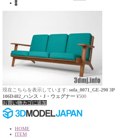
索
0
対
象:
現在こちらを表示しています:
sofa_0071_GE-290 3P
106D482_ハンス・J・ウェグナー
¥
500
お買い物カゴに追加
HOME
ITEM