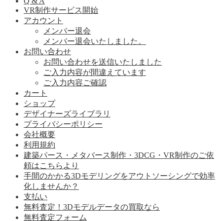
Q & A
VR制作サービス開始
アカウント
メンバー退会
メンバー退会いたしました。
お問い合わせ
お問い合わせを送信いたしました
ご入力内容が間違えています
ご入力内容ご確認
カート
ショップ
デザイナーズライブラリ
プライバシーポリシー
会社概要
利用規約
建築パース・メタバース制作・3DCG・VR制作のご依
頼はこちらより
手間のかかる3Dモデリングをアウトソーシングで効率
化しませんか？
支払い
無料査定！3Dモデルデータの買取なら
無料査定フォーム