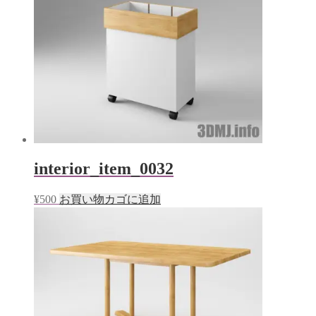
ン
ド
ウ
で
開
き
ま
す)
interior_item_0032
¥
500
お買い物カゴに追加