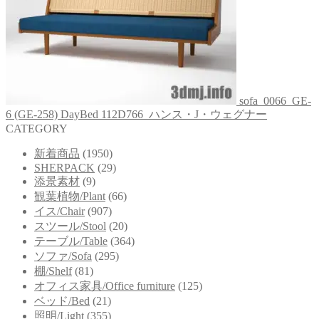
sofa_0066_GE-
6 (GE-258) DayBed 112D766_ハンス・J・ウェグナー
CATEGORY
新着商品
(1950)
SHERPACK
(29)
添景素材
(9)
観葉植物/Plant
(66)
イス/Chair
(907)
スツール/Stool
(20)
テーブル/Table
(364)
ソファ/Sofa
(295)
棚/Shelf
(81)
オフィス家具/Office furniture
(125)
ベッド/Bed
(21)
照明/Light
(355)