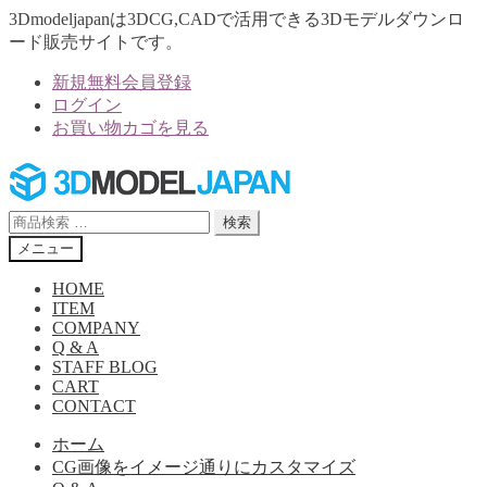
3Dmodeljapanは3DCG,CADで活用できる3Dモデルダウンロ
ード販売サイトです。
新規無料会員登録
ログイン
お買い物カゴを見る
ナ
コ
ビ
ン
ゲ
テ
検
検索
ー
ン
索
メニュー
シ
ツ
対
ョ
へ
象:
HOME
ン
ス
ITEM
へ
キ
COMPANY
Q & A
ス
ッ
STAFF BLOG
キ
プ
CART
ッ
CONTACT
プ
ホーム
CG画像をイメージ通りにカスタマイズ