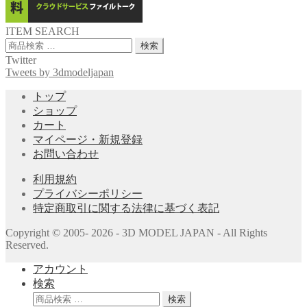
ITEM SEARCH
検
検索
索
Twitter
対
Tweets by 3dmodeljapan
象:
トップ
ショップ
カート
マイページ・新規登録
お問い合わせ
利用規約
プライバシーポリシー
特定商取引に関する法律に基づく表記
Copyright © 2005- 2026 - 3D MODEL JAPAN - All Rights
Reserved.
アカウント
検索
検
検索