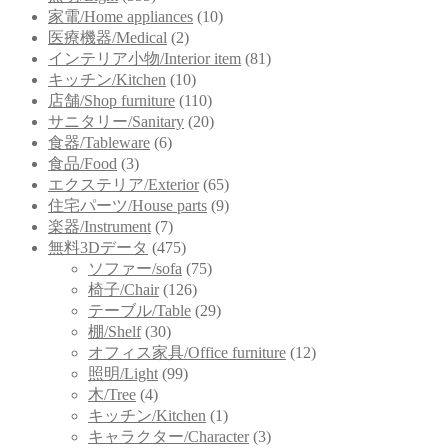
家電/Home appliances
(10)
医療機器/Medical
(2)
インテリア小物/Interior item
(81)
キッチン/Kitchen
(10)
店舗/Shop furniture
(110)
サニタリー/Sanitary
(20)
食器/Tableware
(6)
食品/Food
(3)
エクステリア/Exterior
(65)
住宅パーツ/House parts
(9)
楽器/Instrument
(7)
無料3Dデータ
(475)
ソファー/sofa
(75)
椅子/Chair
(126)
テーブル/Table
(29)
棚/Shelf
(30)
オフィス家具/Office furniture
(12)
照明/Light
(99)
木/Tree
(4)
キッチン/Kitchen
(1)
キャラクター/Character
(3)