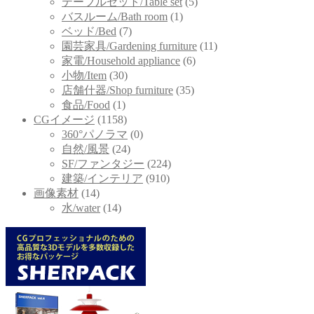
テーブルセット/Table set
(5)
バスルーム/Bath room
(1)
ベッド/Bed
(7)
園芸家具/Gardening furniture
(11)
家電/Household appliance
(6)
小物/Item
(30)
店舗什器/Shop furniture
(35)
食品/Food
(1)
CGイメージ
(1158)
360°パノラマ
(0)
自然/風景
(24)
SF/ファンタジー
(224)
建築/インテリア
(910)
画像素材
(14)
水/water
(14)