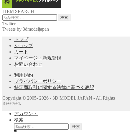
ITEM SEARCH
検
検索
索
Twitter
対
Tweets by 3dmodeljapan
象:
トップ
ショップ
カート
マイページ・新規登録
お問い合わせ
利用規約
プライバシーポリシー
特定商取引に関する法律に基づく表記
Copyright © 2005- 2026 - 3D MODEL JAPAN - All Rights
Reserved.
アカウント
検索
検
検索
索