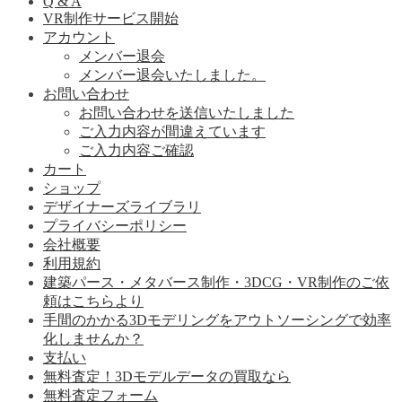
Q & A
VR制作サービス開始
アカウント
メンバー退会
メンバー退会いたしました。
お問い合わせ
お問い合わせを送信いたしました
ご入力内容が間違えています
ご入力内容ご確認
カート
ショップ
デザイナーズライブラリ
プライバシーポリシー
会社概要
利用規約
建築パース・メタバース制作・3DCG・VR制作のご依
頼はこちらより
手間のかかる3Dモデリングをアウトソーシングで効率
化しませんか？
支払い
無料査定！3Dモデルデータの買取なら
無料査定フォーム