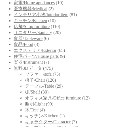
家電/Home appliances
(10)
医療機器/Medical
(2)
インテリア小物/Interior item
(81)
キッチン/Kitchen
(10)
店舗/Shop furniture
(110)
サニタリー/Sanitary
(20)
食器/Tableware
(6)
食品/Food
(3)
エクステリア/Exterior
(65)
住宅パーツ/House parts
(9)
楽器/Instrument
(7)
無料3Dデータ
(475)
ソファー/sofa
(75)
椅子/Chair
(126)
テーブル/Table
(29)
棚/Shelf
(30)
オフィス家具/Office furniture
(12)
照明/Light
(99)
木/Tree
(4)
キッチン/Kitchen
(1)
キャラクター/Character
(3)