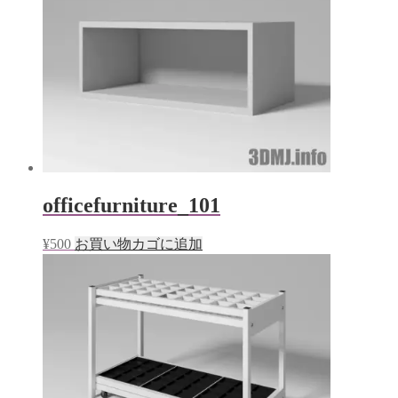
ド
ウ
で
開
き
ま
す)
officefurniture_101
¥
500
お買い物カゴに追加