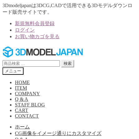
3Dmodeljapanは3DCG,CADで活用できる3Dモデルダウンロ
ード販売サイトです。
新規無料会員登録
ログイン
お買い物カゴを見る
ナ
コ
ビ
ン
ゲ
テ
検
検索
ー
ン
索
メニュー
シ
ツ
対
ョ
へ
象:
HOME
ン
ス
ITEM
へ
キ
COMPANY
Q & A
ス
ッ
STAFF BLOG
キ
プ
CART
ッ
CONTACT
プ
ホーム
CG画像をイメージ通りにカスタマイズ