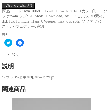
お買い物カゴに追加
商品コード:
sofa_0068_GE-2401PD-207D614_J
カテゴリー:
ソ
ファ/Sofa
タグ:
3D Model Download
,
3ds
,
3Dモデル
,
3D素材
,
dxf
,
fbx
,
furniture
,
Hans J. Wegner
,
max
,
obj
,
sofa
,
ソファ
,
ハン
ス・J・ウェグナー
,
家具
共有:
ク
Facebook
リ
で
ッ
共
ク
有
し
す
説明
て
る
Twitter
に
で
は
説明
共
ク
有
リ
(新
ッ
し
ク
い
し
ソファの3Dモデルデータです。
ウ
て
ィ
く
ン
だ
関連商品
ド
さ
ウ
い
で
(新
開
し
き
い
ま
ウ
す)
ィ
ン