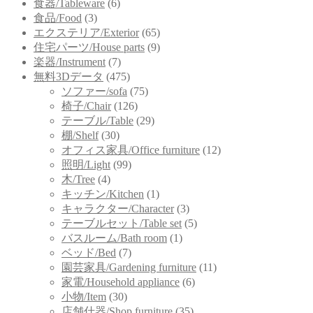
食器/Tableware
(6)
食品/Food
(3)
エクステリア/Exterior
(65)
住宅パーツ/House parts
(9)
楽器/Instrument
(7)
無料3Dデータ
(475)
ソファー/sofa
(75)
椅子/Chair
(126)
テーブル/Table
(29)
棚/Shelf
(30)
オフィス家具/Office furniture
(12)
照明/Light
(99)
木/Tree
(4)
キッチン/Kitchen
(1)
キャラクター/Character
(3)
テーブルセット/Table set
(5)
バスルーム/Bath room
(1)
ベッド/Bed
(7)
園芸家具/Gardening furniture
(11)
家電/Household appliance
(6)
小物/Item
(30)
店舗什器/Shop furniture
(35)