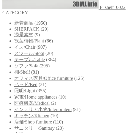
F_shelf_0022
CATEGORY
新着商品
(1950)
SHERPACK
(29)
添景素材
(9)
観葉植物/Plant
(66)
イス/Chair
(907)
スツール/Stool
(20)
テーブル/Table
(364)
ソファ/Sofa
(295)
棚/Shelf
(81)
オフィス家具/Office furniture
(125)
ベッド/Bed
(21)
照明/Light
(355)
家電/Home appliances
(10)
医療機器/Medical
(2)
インテリア小物/Interior item
(81)
キッチン/Kitchen
(10)
店舗/Shop furniture
(110)
サニタリー/Sanitary
(20)