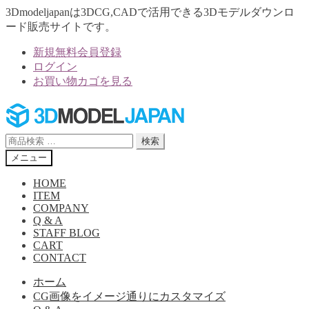
3Dmodeljapanは3DCG,CADで活用できる3Dモデルダウンロ
ード販売サイトです。
新規無料会員登録
ログイン
お買い物カゴを見る
ナ
コ
ビ
ン
ゲ
テ
検
検索
ー
ン
索
メニュー
シ
ツ
対
ョ
へ
象:
HOME
ン
ス
ITEM
へ
キ
COMPANY
Q & A
ス
ッ
STAFF BLOG
キ
プ
CART
ッ
CONTACT
プ
ホーム
CG画像をイメージ通りにカスタマイズ