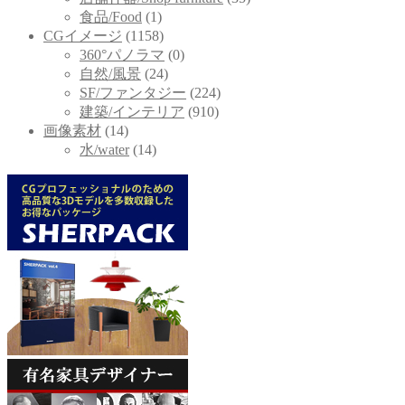
食品/Food
(1)
CGイメージ
(1158)
360°パノラマ
(0)
自然/風景
(24)
SF/ファンタジー
(224)
建築/インテリア
(910)
画像素材
(14)
水/water
(14)