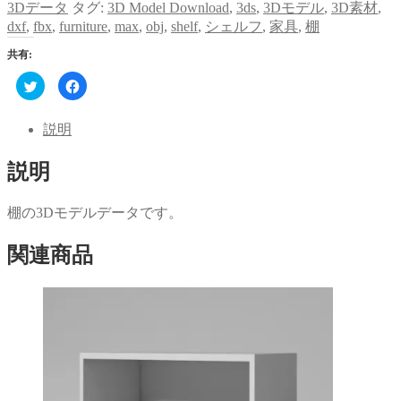
3Dデータ
タグ:
3D Model Download
,
3ds
,
3Dモデル
,
3D素材
,
dxf
,
fbx
,
furniture
,
max
,
obj
,
shelf
,
シェルフ
,
家具
,
棚
共有:
ク
Facebook
リ
で
ッ
共
ク
有
し
す
説明
て
る
Twitter
に
で
は
説明
共
ク
有
リ
(新
ッ
し
ク
い
し
棚の3Dモデルデータです。
ウ
て
ィ
く
ン
だ
関連商品
ド
さ
ウ
い
で
(新
開
し
き
い
ま
ウ
す)
ィ
ン
ド
ウ
で
開
き
ま