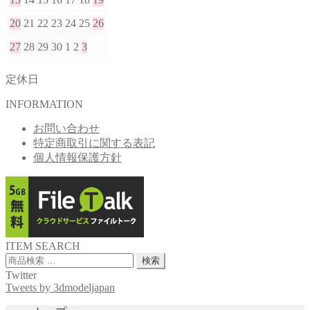
20
21
22
23
24
25
26
27
28
29
30
1
2
3
定休日
INFORMATION
お問い合わせ
特定商取引に関する表記
個人情報保護方針
ITEM SEARCH
検
検索
索
Twitter
対
Tweets by 3dmodeljapan
象: