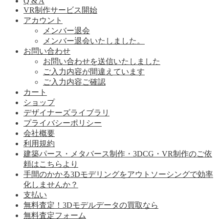
Q & A
VR制作サービス開始
アカウント
メンバー退会
メンバー退会いたしました。
お問い合わせ
お問い合わせを送信いたしました
ご入力内容が間違えています
ご入力内容ご確認
カート
ショップ
デザイナーズライブラリ
プライバシーポリシー
会社概要
利用規約
建築パース・メタバース制作・3DCG・VR制作のご依
頼はこちらより
手間のかかる3Dモデリングをアウトソーシングで効率
化しませんか？
支払い
無料査定！3Dモデルデータの買取なら
無料査定フォーム