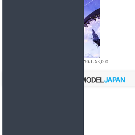
現在こちらを表示しています:
sci-fi_0070-L
¥
3,000
お買い物カゴに追加