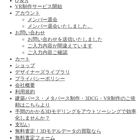
Q & A
VR制作サービス開始
アカウント
メンバー退会
メンバー退会いたしました。
お問い合わせ
お問い合わせを送信いたしました
ご入力内容が間違えています
ご入力内容ご確認
カート
ショップ
デザイナーズライブラリ
プライバシーポリシー
会社概要
利用規約
建築パース・メタバース制作・3DCG・VR制作のご依
頼はこちらより
手間のかかる3Dモデリングをアウトソーシングで効率
化しませんか？
支払い
無料査定！3Dモデルデータの買取なら
無料査定フォーム