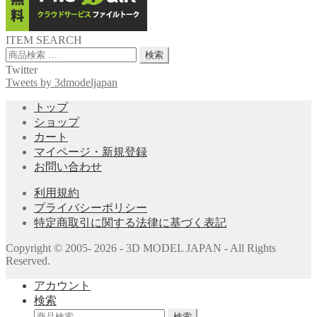
ITEM SEARCH
検
検索
索
Twitter
対
Tweets by 3dmodeljapan
象:
トップ
ショップ
カート
マイページ・新規登録
お問い合わせ
利用規約
プライバシーポリシー
特定商取引に関する法律に基づく表記
Copyright © 2005- 2026 - 3D MODEL JAPAN - All Rights
Reserved.
アカウント
検索
検
検索