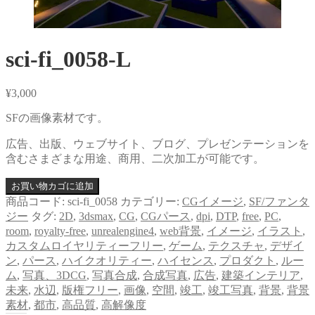
sci-fi_0058-L
¥
3,000
SFの画像素材です。
広告、出版、ウェブサイト、ブログ、プレゼンテーションを
含むさまざまな用途、商用、二次加工が可能です。
お買い物カゴに追加
商品コード:
sci-fi_0058
カテゴリー:
CGイメージ
,
SF/ファンタ
ジー
タグ:
2D
,
3dsmax
,
CG
,
CGパース
,
dpi
,
DTP
,
free
,
PC
,
room
,
royalty-free
,
unrealengine4
,
web背景
,
イメージ
,
イラスト
,
カスタムロイヤリティーフリー
,
ゲーム
,
テクスチャ
,
デザイ
ン
,
パース
,
ハイクオリティー
,
ハイセンス
,
プロダクト
,
ルー
ム
,
写真、3DCG
,
写真合成
,
合成写真
,
広告
,
建築インテリア
,
未来
,
水辺
,
版権フリー
,
画像
,
空間
,
竣工
,
竣工写真
,
背景
,
背景
素材
,
都市
,
高品質
,
高解像度