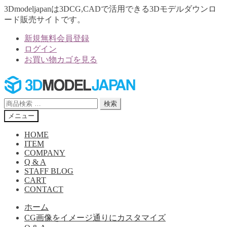
3Dmodeljapanは3DCG,CADで活用できる3Dモデルダウンロ
ード販売サイトです。
新規無料会員登録
ログイン
お買い物カゴを見る
ナ
コ
ビ
ン
ゲ
テ
検
検索
ー
ン
索
メニュー
シ
ツ
対
ョ
へ
象:
HOME
ン
ス
ITEM
へ
キ
COMPANY
Q & A
ス
ッ
STAFF BLOG
キ
プ
CART
ッ
CONTACT
プ
ホーム
CG画像をイメージ通りにカスタマイズ