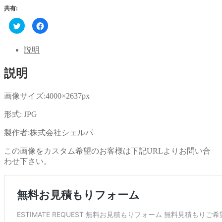
共有:
ク
Facebook
リ
で
ッ
共
ク
有
し
す
説明
て
る
Twitter
に
で
は
説明
共
ク
有
リ
(新
ッ
し
ク
い
し
画像サイズ:4000×2637px
ウ
て
ィ
く
ン
だ
形式: JPG
ド
さ
ウ
い
で
(新
製作者:株式会社シェルパ
開
し
き
い
ま
ウ
この画像をカスタム希望のお客様は下記URLよりお問い合
す)
ィ
ン
わせ下さい。
ド
ウ
で
開
き
ま
す)