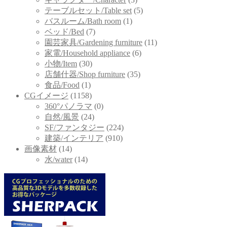
テーブルセット/Table set
(5)
バスルーム/Bath room
(1)
ベッド/Bed
(7)
園芸家具/Gardening furniture
(11)
家電/Household appliance
(6)
小物/Item
(30)
店舗什器/Shop furniture
(35)
食品/Food
(1)
CGイメージ
(1158)
360°パノラマ
(0)
自然/風景
(24)
SF/ファンタジー
(224)
建築/インテリア
(910)
画像素材
(14)
水/water
(14)