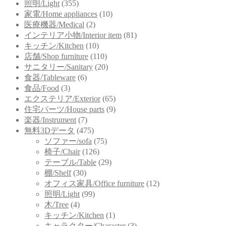
照明/Light
(355)
家電/Home appliances
(10)
医療機器/Medical
(2)
インテリア小物/Interior item
(81)
キッチン/Kitchen
(10)
店舗/Shop furniture
(110)
サニタリー/Sanitary
(20)
食器/Tableware
(6)
食品/Food
(3)
エクステリア/Exterior
(65)
住宅パーツ/House parts
(9)
楽器/Instrument
(7)
無料3Dデータ
(475)
ソファー/sofa
(75)
椅子/Chair
(126)
テーブル/Table
(29)
棚/Shelf
(30)
オフィス家具/Office furniture
(12)
照明/Light
(99)
木/Tree
(4)
キッチン/Kitchen
(1)
キャラクター/Character
(3)