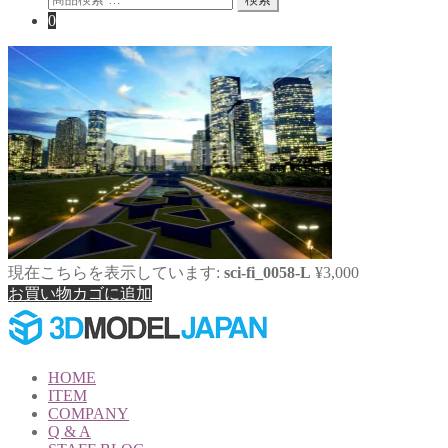
索
0
対
象:
現在こちらを表示しています:
sci-fi_0058-L
¥
3,000
お買い物カゴに追加
HOME
ITEM
COMPANY
Q & A