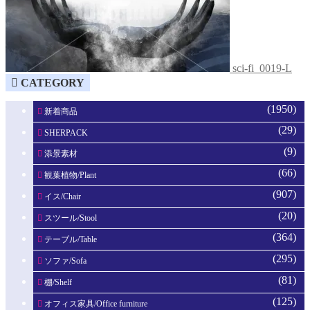
sci-fi_0019-L
CATEGORY
(1950)
新着商品
(29)
SHERPACK
(9)
添景素材
(66)
観葉植物/Plant
(907)
イス/Chair
(20)
スツール/Stool
(364)
テーブル/Table
(295)
ソファ/Sofa
(81)
棚/Shelf
(125)
オフィス家具/Office furniture