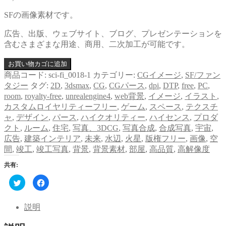
SFの画像素材です。
広告、出版、ウェブサイト、ブログ、プレゼンテーションを
含むさまざまな用途、商用、二次加工が可能です。
お買い物カゴに追加
商品コード:
sci-fi_0018-1
カテゴリー:
CGイメージ
,
SF/ファン
タジー
タグ:
2D
,
3dsmax
,
CG
,
CGパース
,
dpi
,
DTP
,
free
,
PC
,
room
,
royalty-free
,
unrealengine4
,
web背景
,
イメージ
,
イラスト
,
カスタムロイヤリティーフリー
,
ゲーム
,
スペース
,
テクスチ
ャ
,
デザイン
,
パース
,
ハイクオリティー
,
ハイセンス
,
プロダ
クト
,
ルーム
,
住宅
,
写真、3DCG
,
写真合成
,
合成写真
,
宇宙
,
広告
,
建築インテリア
,
未来
,
水辺
,
火星
,
版権フリー
,
画像
,
空
間
,
竣工
,
竣工写真
,
背景
,
背景素材
,
部屋
,
高品質
,
高解像度
共有:
ク
Facebook
リ
で
ッ
共
ク
有
し
す
説明
て
る
Twitter
に
で
は