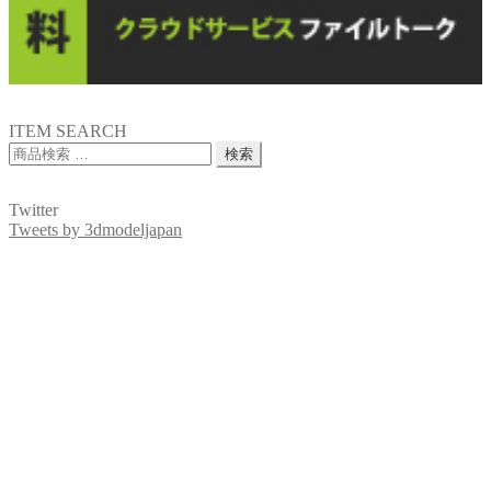
ITEM SEARCH
検
検索
索
対
Twitter
象:
Tweets by 3dmodeljapan