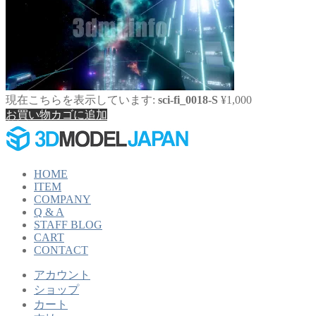
現在こちらを表示しています:
sci-fi_0018-S
¥
1,000
お買い物カゴに追加
HOME
ITEM
COMPANY
Q & A
STAFF BLOG
CART
CONTACT
アカウント
ショップ
カート