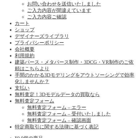
お問い合わせを送信いたしました
ご入力内容が間違えています
ご入力内容ご確認
カート
ショップ
デザイナーズライブラリ
プライバシーポリシー
会社概要
利用規約
建築パース・メタバース制作・3DCG・VR制作のご依
頼はこちらより
手間のかかる3Dモデリングをアウトソーシングで効率
化しませんか？
支払い
無料査定！3Dモデルデータの買取なら
無料査定フォーム
無料査定フォーム – エラー
無料査定フォーム – 受付いたしました
無料査定フォーム – 確認画面
特定商取引に関する法律に基づく表記