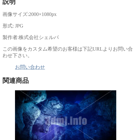
説明
共
ク
有
リ
(新
ッ
し
ク
画像サイズ:2000×1080px
い
し
ウ
て
ィ
く
形式: JPG
ン
だ
ド
さ
ウ
い
製作者:株式会社シェルパ
で
(新
開
し
き
い
この画像をカスタム希望のお客様は下記URLよりお問い合
ま
ウ
す)
ィ
わせ下さい。
ン
ド
ウ
お問い合わせ
で
開
き
関連商品
ま
す)