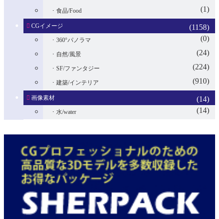
(1)
食品/Food
CGイメージ
(1158)
(0)
360°パノラマ
(24)
自然/風景
(224)
SF/ファンタジー
(910)
建築/インテリア
画像素材
(14)
(14)
水/water