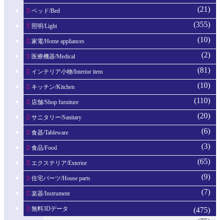
(21)
ベッド/Bed
(355)
照明/Light
(10)
家電/Home appliances
(2)
医療機器/Medical
(81)
インテリア小物/Interior item
(10)
キッチン/Kitchen
(110)
店舗/Shop furniture
(20)
サニタリー/Sanitary
(6)
食器/Tableware
(3)
食品/Food
(65)
エクステリア/Exterior
(9)
住宅パーツ/House parts
(7)
楽器/Instrument
無料3Dデータ
(475)