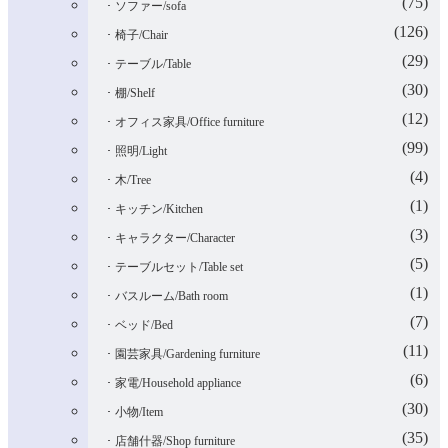
(75)
ソファー/sofa
(126)
椅子/Chair
(29)
テーブル/Table
(30)
棚/Shelf
(12)
オフィス家具/Office furniture
(99)
照明/Light
(4)
木/Tree
(1)
キッチン/Kitchen
(3)
キャラクター/Character
(5)
テーブルセット/Table set
(1)
バスルーム/Bath room
(7)
ベッド/Bed
(11)
園芸家具/Gardening furniture
(6)
家電/Household appliance
(30)
小物/Item
(35)
店舗什器/Shop furniture