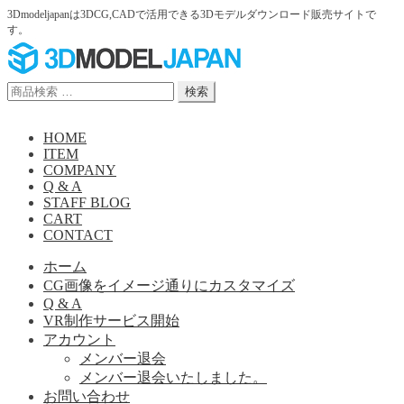
3Dmodeljapanは3DCG,CADで活用できる3Dモデルダウンロード販売サイトで
す。
ナ
コ
ビ
ン
ゲ
テ
検
検索
ー
ン
索
シ
ツ
対
HOME
ョ
へ
象:
ITEM
ン
ス
COMPANY
へ
キ
Q & A
ス
ッ
STAFF BLOG
キ
プ
CART
ッ
CONTACT
プ
ホーム
CG画像をイメージ通りにカスタマイズ
Q & A
VR制作サービス開始
アカウント
メンバー退会
メンバー退会いたしました。
お問い合わせ