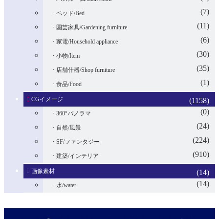
(7)
ベッド/Bed
(11)
園芸家具/Gardening furniture
(6)
家電/Household appliance
(30)
小物/Item
(35)
店舗什器/Shop furniture
(1)
食品/Food
CGイメージ
(1158)
(0)
360°パノラマ
(24)
自然/風景
(224)
SF/ファンタジー
(910)
建築/インテリア
画像素材
(14)
(14)
水/water