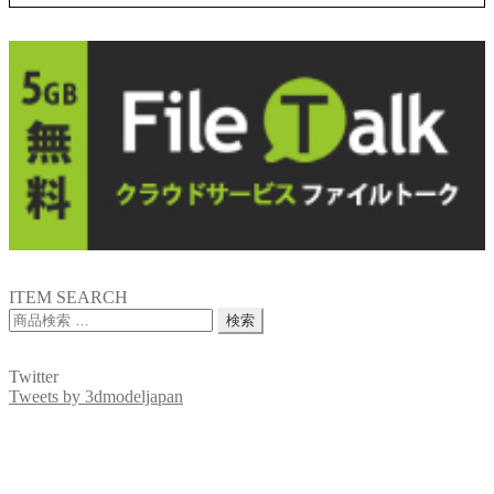
ITEM SEARCH
検
検索
索
対
Twitter
象:
Tweets by 3dmodeljapan