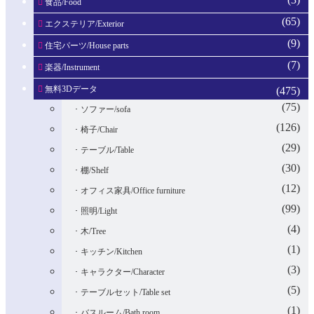
食品/Food
(65)
エクステリア/Exterior
(9)
住宅パーツ/House parts
(7)
楽器/Instrument
無料3Dデータ
(475)
(75)
ソファー/sofa
(126)
椅子/Chair
(29)
テーブル/Table
(30)
棚/Shelf
(12)
オフィス家具/Office furniture
(99)
照明/Light
(4)
木/Tree
(1)
キッチン/Kitchen
(3)
キャラクター/Character
(5)
テーブルセット/Table set
(1)
バスルーム/Bath room