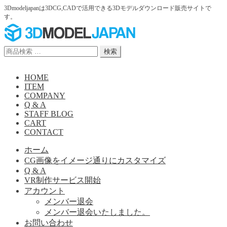
3Dmodeljapanは3DCG,CADで活用できる3Dモデルダウンロード販売サイトで
す。
ナ
コ
ビ
ン
ゲ
テ
検
検索
ー
ン
索
シ
ツ
対
HOME
ョ
へ
象:
ITEM
ン
ス
COMPANY
へ
キ
Q & A
ス
ッ
STAFF BLOG
キ
プ
CART
ッ
CONTACT
プ
ホーム
CG画像をイメージ通りにカスタマイズ
Q & A
VR制作サービス開始
アカウント
メンバー退会
メンバー退会いたしました。
お問い合わせ