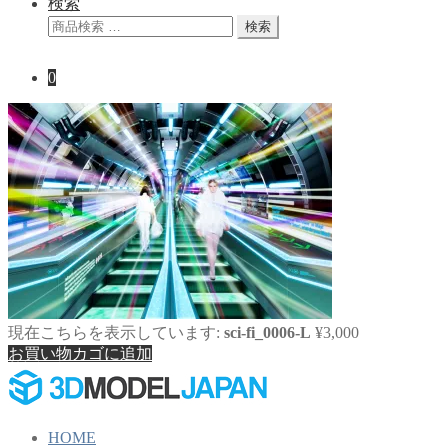
検索
検
検索
索
対
0
象:
現在こちらを表示しています:
sci-fi_0006-L
¥
3,000
お買い物カゴに追加
HOME