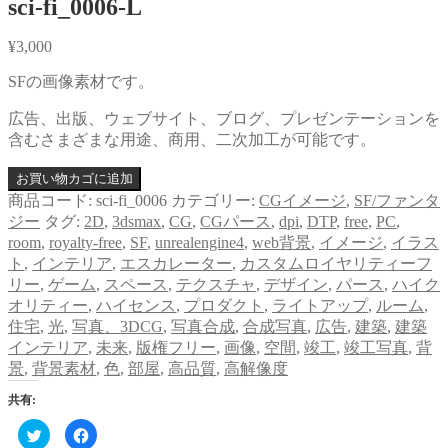
sci-fi_0006-L
¥
3,000
SFの画像素材です。
広告、出版、ウェブサイト、ブログ、プレゼンテーションを
含むさまざまな用途、商用、二次加工が可能です。
お買い物カゴに追加
商品コード:
sci-fi_0006
カテゴリー:
CGイメージ
,
SF/ファンタ
ジー
タグ:
2D
,
3dsmax
,
CG
,
CGパース
,
dpi
,
DTP
,
free
,
PC
,
room
,
royalty-free
,
SF
,
unrealengine4
,
web背景
,
イメージ
,
イラス
ト
,
インテリア
,
エスカレーター
,
カスタムロイヤリティーフ
リー
,
ゲーム
,
スペース
,
テクスチャ
,
デザイン
,
パース
,
ハイク
オリティー
,
ハイセンス
,
プロダクト
,
ライトアップ
,
ルーム
,
住宅
,
光
,
写真、3DCG
,
写真合成
,
合成写真
,
広告
,
建築
,
建築
インテリア
,
未来
,
版権フリー
,
画像
,
空間
,
竣工
,
竣工写真
,
背
景
,
背景素材
,
色
,
部屋
,
高品質
,
高解像度
共有:
ク
Facebook
リ
で