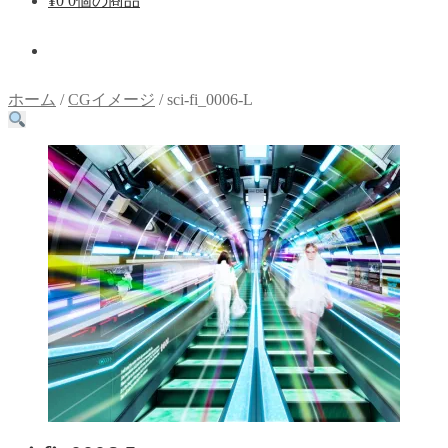
¥
0
0個の商品
ホーム
/
CGイメージ
/
sci-fi_0006-L