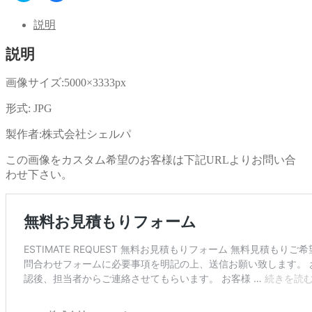
ッ
共
ク
有
し
す
説明
て
る
Twitter
に
で
は
説明
共
ク
有
リ
(新
ッ
し
ク
画像サイズ:5000×3333px
い
し
ウ
て
ィ
く
形式: JPG
ン
だ
ド
さ
ウ
い
製作者:株式会社シェルパ
で
(新
開
し
き
い
この画像をカスタム希望のお客様は下記URLよりお問い合
ま
ウ
す)
ィ
わせ下さい。
ン
ド
ウ
で
開
き
ま
す)