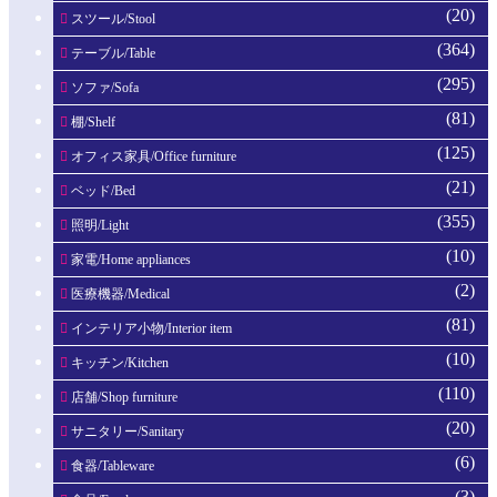
(20)
スツール/Stool
(364)
テーブル/Table
(295)
ソファ/Sofa
(81)
棚/Shelf
(125)
オフィス家具/Office furniture
(21)
ベッド/Bed
(355)
照明/Light
(10)
家電/Home appliances
(2)
医療機器/Medical
(81)
インテリア小物/Interior item
(10)
キッチン/Kitchen
(110)
店舗/Shop furniture
(20)
サニタリー/Sanitary
(6)
食器/Tableware
(3)