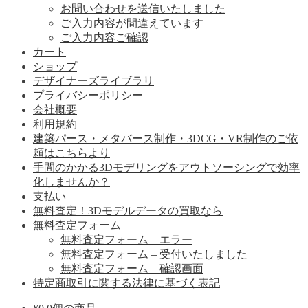
お問い合わせを送信いたしました
ご入力内容が間違えています
ご入力内容ご確認
カート
ショップ
デザイナーズライブラリ
プライバシーポリシー
会社概要
利用規約
建築パース・メタバース制作・3DCG・VR制作のご依
頼はこちらより
手間のかかる3Dモデリングをアウトソーシングで効率
化しませんか？
支払い
無料査定！3Dモデルデータの買取なら
無料査定フォーム
無料査定フォーム – エラー
無料査定フォーム – 受付いたしました
無料査定フォーム – 確認画面
特定商取引に関する法律に基づく表記