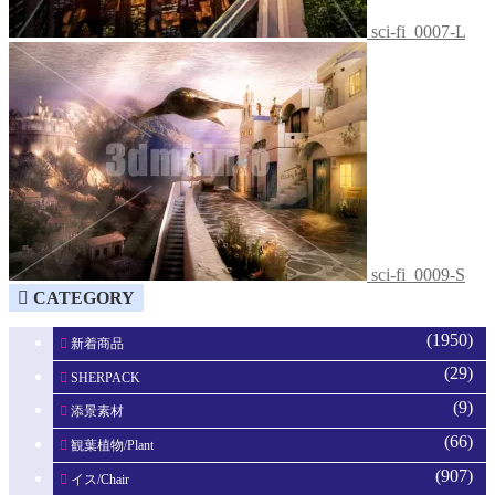
sci-fi_0007-L
sci-fi_0009-S
CATEGORY
(1950)
新着商品
(29)
SHERPACK
(9)
添景素材
(66)
観葉植物/Plant
(907)
イス/Chair