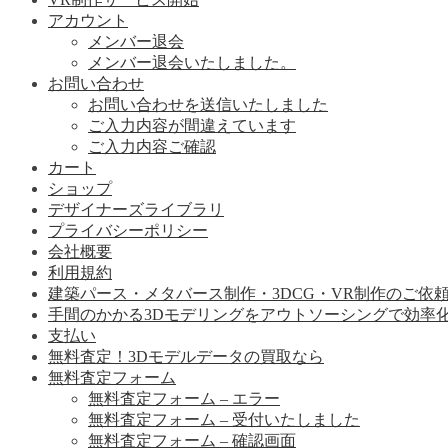
アカウント
メンバー退会
メンバー退会いたしました。
お問い合わせ
お問い合わせを送信いたしました
ご入力内容が間違えています
ご入力内容ご確認
カート
ショップ
デザイナーズライブラリ
プライバシーポリシー
会社概要
利用規約
建築パース・メタバース制作・3DCG・VR制作のご依
手間のかかる3Dモデリングをアウトソーシングで効率
支払い
無料査定！3Dモデルデータの買取なら
無料査定フォーム
無料査定フォーム – エラー
無料査定フォーム – 受付いたしました
無料査定フォーム – 確認画面