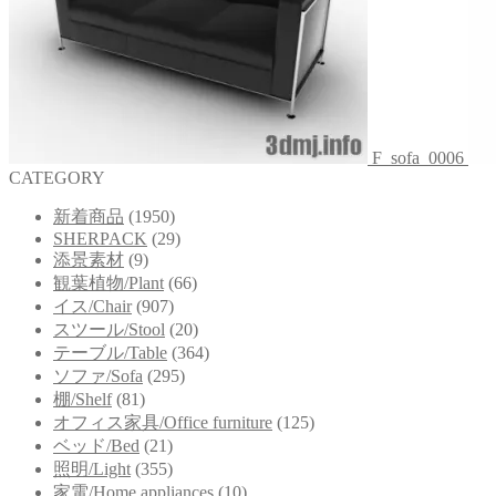
F_sofa_0006
CATEGORY
新着商品
(1950)
SHERPACK
(29)
添景素材
(9)
観葉植物/Plant
(66)
イス/Chair
(907)
スツール/Stool
(20)
テーブル/Table
(364)
ソファ/Sofa
(295)
棚/Shelf
(81)
オフィス家具/Office furniture
(125)
ベッド/Bed
(21)
照明/Light
(355)
家電/Home appliances
(10)