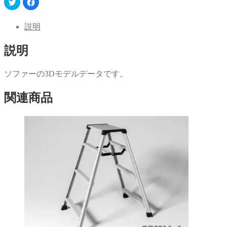
ク
Facebook
リ
で
ッ
共
ク
有
し
す
説明
て
る
Twitter
に
で
は
説明
共
ク
有
リ
(新
ッ
し
ク
い
し
ソファーの3Dモデルデータです。
ウ
て
ィ
く
ン
だ
関連商品
ド
さ
ウ
い
で
(新
開
し
き
い
ま
ウ
す)
ィ
ン
ド
ウ
で
開
き
ま
す)