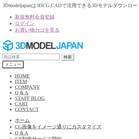
3Dmodeljapanは3DCG,CADで活用できる3Dモデルダウ
新規無料会員登録
ログイン
お買い物カゴを見る
ナ
コ
ビ
ン
ゲ
テ
検
検索
ー
ン
索
メニュー
シ
ツ
対
ョ
へ
象:
HOME
ン
ス
ITEM
へ
キ
COMPANY
Q & A
ス
ッ
STAFF BLOG
キ
プ
CART
ッ
CONTACT
プ
ホーム
CG画像をイメージ通りにカスタマイズ
Q & A
VR制作サービス開始