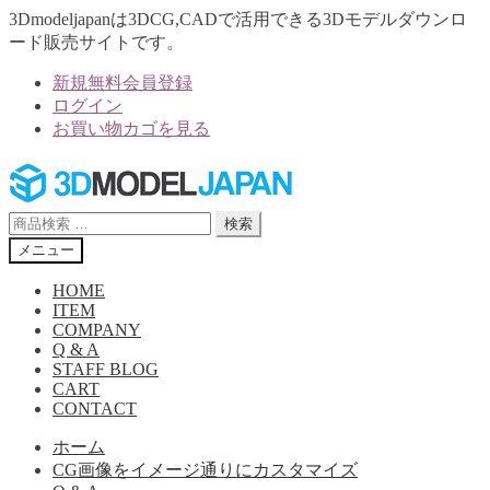
3Dmodeljapanは3DCG,CADで活用できる3Dモデルダウンロ
ード販売サイトです。
新規無料会員登録
ログイン
お買い物カゴを見る
ナ
コ
ビ
ン
ゲ
テ
検
検索
ー
ン
索
メニュー
シ
ツ
対
ョ
へ
象:
HOME
ン
ス
ITEM
へ
キ
COMPANY
Q & A
ス
ッ
STAFF BLOG
キ
プ
CART
ッ
CONTACT
プ
ホーム
CG画像をイメージ通りにカスタマイズ