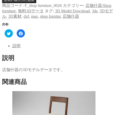
商品コード:
F_shop furniture_0026
カテゴリー:
店舗什器/Shop
furniture
,
無料3Dデータ
タグ:
3D Model Download
,
3ds
,
3Dモデ
ル
,
3D素材
,
dxf
,
max
,
shop furnitur
,
店舗什器
共有:
ク
Facebook
リ
で
ッ
共
ク
有
し
す
説明
て
る
Twitter
に
で
は
説明
共
ク
有
リ
(新
ッ
し
ク
い
し
店舗什器の3Dモデルデータです。
ウ
て
ィ
く
ン
だ
関連商品
ド
さ
ウ
い
で
(新
開
し
き
い
ま
ウ
す)
ィ
ン
ド
ウ
で