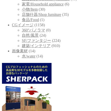
家電/Household appliance
(6)
小物/Item
(30)
店舗什器/Shop furniture
(35)
食品/Food
(1)
CGイメージ
(1158)
360°パノラマ
(0)
自然/風景
(24)
SF/ファンタジー
(224)
建築/インテリア
(910)
画像素材
(14)
水/water
(14)