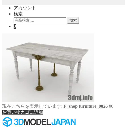
アカウント
検索
検
検索
索
0
対
象:
現在こちらを表示しています:
F_shop furniture_0026
¥
0
お買い物カゴに追加