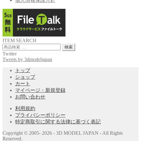
個人情報保護方針
ITEM SEARCH
検
検索
索
Twitter
対
Tweets by 3dmodeljapan
象:
トップ
ショップ
カート
マイページ・新規登録
お問い合わせ
利用規約
プライバシーポリシー
特定商取引に関する法律に基づく表記
Copyright © 2005- 2026 - 3D MODEL JAPAN - All Rights
Reserved.