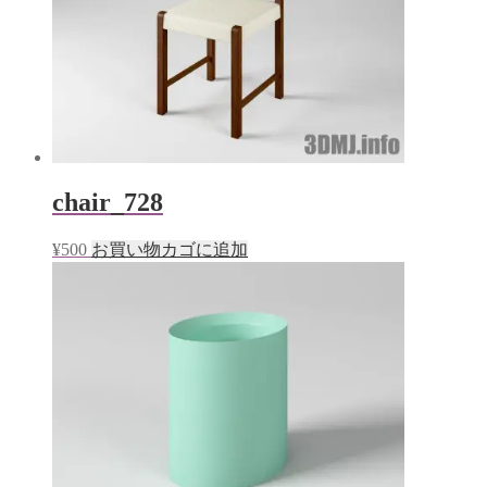
開
き
ま
す)
chair_728
¥
500
お買い物カゴに追加