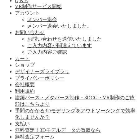
Q & A
VR制作サービス開始
アカウント
メンバー退会
メンバー退会いたしました。
お問い合わせ
お問い合わせを送信いたしました
ご入力内容が間違えています
ご入力内容ご確認
カート
ショップ
デザイナーズライブラリ
プライバシーポリシー
会社概要
利用規約
建築パース・メタバース制作・3DCG・VR制作のご依
頼はこちらより
手間のかかる3Dモデリングをアウトソーシングで効率
化しませんか？
支払い
無料査定！3Dモデルデータの買取なら
無料査定フォーム