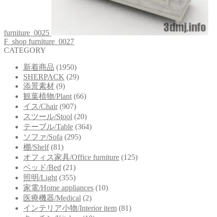
furniture_0025
F_shop furniture_0027
CATEGORY
新着商品
(1950)
SHERPACK
(29)
添景素材
(9)
観葉植物/Plant
(66)
イス/Chair
(907)
スツール/Stool
(20)
テーブル/Table
(364)
ソファ/Sofa
(295)
棚/Shelf
(81)
オフィス家具/Office furniture
(125)
ベッド/Bed
(21)
照明/Light
(355)
家電/Home appliances
(10)
医療機器/Medical
(2)
インテリア小物/Interior item
(81)