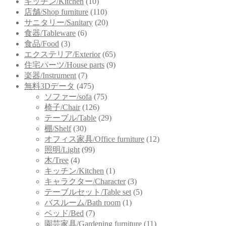
キッチン/Kitchen
(10)
店舗/Shop furniture
(110)
サニタリー/Sanitary
(20)
食器/Tableware
(6)
食品/Food
(3)
エクステリア/Exterior
(65)
住宅パーツ/House parts
(9)
楽器/Instrument
(7)
無料3Dデータ
(475)
ソファー/sofa
(75)
椅子/Chair
(126)
テーブル/Table
(29)
棚/Shelf
(30)
オフィス家具/Office furniture
(12)
照明/Light
(99)
木/Tree
(4)
キッチン/Kitchen
(1)
キャラクター/Character
(3)
テーブルセット/Table set
(5)
バスルーム/Bath room
(1)
ベッド/Bed
(7)
園芸家具/Gardening furniture
(11)