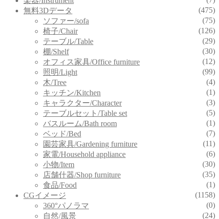
楽器/Instrument
(475)
無料3Dデータ
(75)
ソファー/sofa
(126)
椅子/Chair
(29)
テーブル/Table
(30)
棚/Shelf
(12)
オフィス家具/Office furniture
(99)
照明/Light
(4)
木/Tree
(1)
キッチン/Kitchen
(3)
キャラクター/Character
(5)
テーブルセット/Table set
(1)
バスルーム/Bath room
(7)
ベッド/Bed
(11)
園芸家具/Gardening furniture
(6)
家電/Household appliance
(30)
小物/Item
(35)
店舗什器/Shop furniture
(1)
食品/Food
(1158)
CGイメージ
(0)
360°パノラマ
(24)
自然/風景