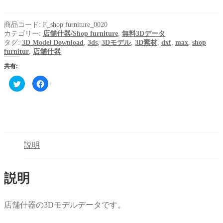
商品コード:
F_shop furniture_0020
カテゴリー:
店舗什器/Shop furniture
,
無料3Dデータ
タグ:
3D Model Download
,
3ds
,
3Dモデル
,
3D素材
,
dxf
,
max
,
shop
furnitur
,
店舗什器
共有:
ク
Facebook
リ
で
ッ
共
ク
有
し
す
て
る
Twitter
に
で
は
共
ク
有
リ
(新
ッ
説明
し
ク
い
し
ウ
て
ィ
く
ン
だ
説明
ド
さ
ウ
い
で
(新
開
し
き
い
店舗什器の3Dモデルデータです。
ま
ウ
す)
ィ
ン