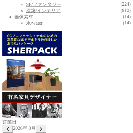
(224)
SF/ファンタジー
(910)
建築/インテリア
(14)
画像素材
(14)
水/water
営業日
2026年 8月