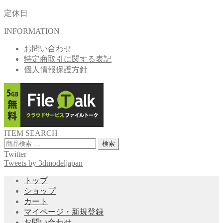
定休日
INFORMATION
お問い合わせ
特定商取引に関する表記
個人情報保護方針
ITEM SEARCH
検
検索
索
Twitter
対
Tweets by 3dmodeljapan
象:
トップ
ショップ
カート
マイページ・新規登録
お問い合わせ