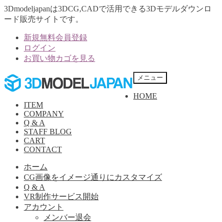
3Dmodeljapanは3DCG,CADで活用できる3Dモデルダウンロ
ード販売サイトです。
新規無料会員登録
ログイン
お買い物カゴを見る
ナ
コ
メニュー
ビ
ン
HOME
ゲ
テ
ITEM
ー
ン
COMPANY
シ
ツ
Q & A
ョ
へ
STAFF BLOG
ン
ス
CART
へ
キ
CONTACT
ス
ッ
ホーム
キ
プ
CG画像をイメージ通りにカスタマイズ
ッ
Q & A
プ
VR制作サービス開始
アカウント
メンバー退会