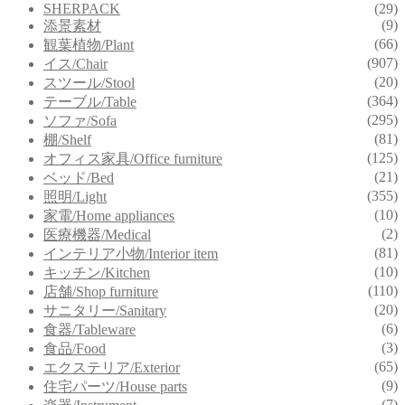
SHERPACK
(29)
(9)
添景素材
(66)
観葉植物/Plant
(907)
イス/Chair
(20)
スツール/Stool
(364)
テーブル/Table
(295)
ソファ/Sofa
(81)
棚/Shelf
(125)
オフィス家具/Office furniture
(21)
ベッド/Bed
(355)
照明/Light
(10)
家電/Home appliances
(2)
医療機器/Medical
(81)
インテリア小物/Interior item
(10)
キッチン/Kitchen
(110)
店舗/Shop furniture
(20)
サニタリー/Sanitary
(6)
食器/Tableware
(3)
食品/Food
(65)
エクステリア/Exterior
(9)
住宅パーツ/House parts
(7)