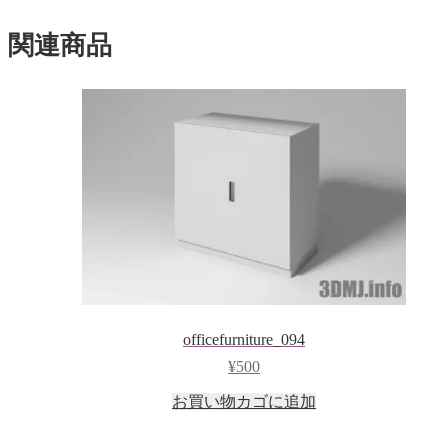
ド
ウ
で
関連商品
開
き
ま
す)
officefurniture_094
¥
500
お買い物カゴに追加