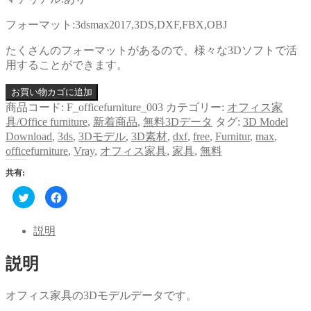
フォーマット:3dsmax2017,3DS,DXF,FBX,OBJ
たくさんのフォーマットがあるので、様々な3Dソフトで活
用することができます。
お買い物カゴに追加
商品コード:
F_officefurniture_003
カテゴリー:
オフィス家
具/Office furniture
,
新着商品
,
無料3Dデータ
タグ:
3D Model
Download
,
3ds
,
3Dモデル
,
3D素材
,
dxf
,
free
,
Furnitur
,
max
,
officefurniture
,
Vray
,
オフィス家具
,
家具
,
無料
共有:
ク
Facebook
リ
で
ッ
共
ク
有
し
す
説明
て
る
Twitter
に
で
は
説明
共
ク
有
リ
(新
ッ
し
ク
い
し
オフィス家具の3Dモデルデータです。
ウ
て