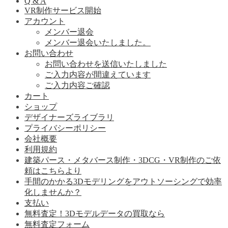
Q & A
VR制作サービス開始
アカウント
メンバー退会
メンバー退会いたしました。
お問い合わせ
お問い合わせを送信いたしました
ご入力内容が間違えています
ご入力内容ご確認
カート
ショップ
デザイナーズライブラリ
プライバシーポリシー
会社概要
利用規約
建築パース・メタバース制作・3DCG・VR制作のご依
頼はこちらより
手間のかかる3Dモデリングをアウトソーシングで効率
化しませんか？
支払い
無料査定！3Dモデルデータの買取なら
無料査定フォーム