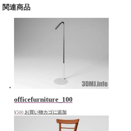
ィ
く
ン
だ
関連商品
ド
さ
ウ
い
で
(新
開
し
き
い
ま
ウ
す)
ィ
ン
ド
ウ
で
開
き
ま
す)
officefurniture_100
¥
500
お買い物カゴに追加