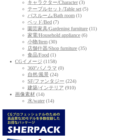
キャラクター/Character
(3)
テーブルセット/Table set
(5)
バスルーム/Bath room
(1)
ベッド/Bed
(7)
園芸家具/Gardening furniture
(11)
家電/Household appliance
(6)
小物/Item
(30)
店舗什器/Shop furniture
(35)
食品/Food
(1)
CGイメージ
(1158)
360°パノラマ
(0)
自然/風景
(24)
SF/ファンタジー
(224)
建築/インテリア
(910)
画像素材
(14)
水/water
(14)