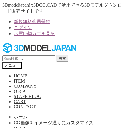
3Dmodeljapanは3DCG,CADで活用できる3Dモデルダウンロ
ード販売サイトです。
新規無料会員登録
ログイン
お買い物カゴを見る
ナ
コ
ビ
ン
ゲ
テ
検
検索
ー
ン
索
メニュー
シ
ツ
対
ョ
へ
象:
HOME
ン
ス
ITEM
へ
キ
COMPANY
Q & A
ス
ッ
STAFF BLOG
キ
プ
CART
ッ
CONTACT
プ
ホーム
CG画像をイメージ通りにカスタマイズ