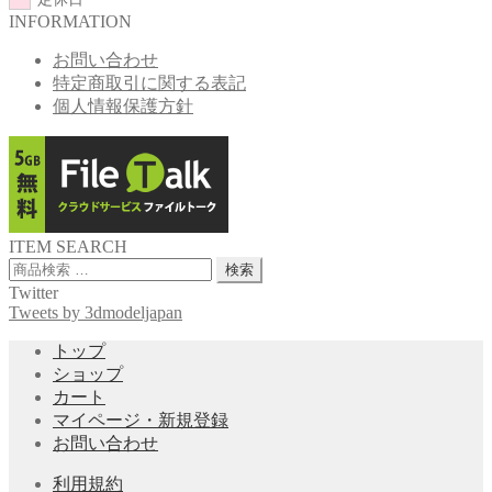
INFORMATION
お問い合わせ
特定商取引に関する表記
個人情報保護方針
ITEM SEARCH
検
検索
索
Twitter
対
Tweets by 3dmodeljapan
象:
トップ
ショップ
カート
マイページ・新規登録
お問い合わせ
利用規約