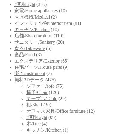
照明/Light
(355)
家電/Home appliances
(10)
医療機器/Medical
(2)
インテリア小物/Interior item
(81)
キッチン/Kitchen
(10)
店舗/Shop furniture
(110)
サニタリー/Sanitary
(20)
食器/Tableware
(6)
食品/Food
(3)
エクステリア/Exterior
(65)
住宅パーツ/House parts
(9)
楽器/Instrument
(7)
無料3Dデータ
(475)
ソファー/sofa
(75)
椅子/Chair
(126)
テーブル/Table
(29)
棚/Shelf
(30)
オフィス家具/Office furniture
(12)
照明/Light
(99)
木/Tree
(4)
キッチン/Kitchen
(1)