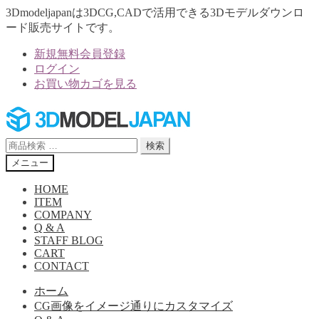
3Dmodeljapanは3DCG,CADで活用できる3Dモデルダウンロ
ード販売サイトです。
新規無料会員登録
ログイン
お買い物カゴを見る
ナ
コ
ビ
ン
ゲ
テ
検
検索
ー
ン
索
メニュー
シ
ツ
対
ョ
へ
象:
HOME
ン
ス
ITEM
へ
キ
COMPANY
Q & A
ス
ッ
STAFF BLOG
キ
プ
CART
ッ
CONTACT
プ
ホーム
CG画像をイメージ通りにカスタマイズ