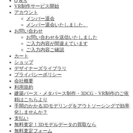
Q & A
VR制作サービス開始
アカウント
メンバー退会
メンバー退会いたしました。
お問い合わせ
お問い合わせを送信いたしました
ご入力内容が間違えています
ご入力内容ご確認
カート
ショップ
デザイナーズライブラリ
プライバシーポリシー
会社概要
利用規約
建築パース・メタバース制作・3DCG・VR制作のご依
頼はこちらより
手間のかかる3Dモデリングをアウトソーシングで効率
化しませんか？
支払い
無料査定！3Dモデルデータの買取なら
無料査定フォーム