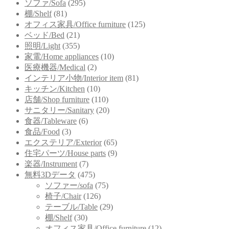
ソファ/Sofa
(295)
棚/Shelf
(81)
オフィス家具/Office furniture
(125)
ベッド/Bed
(21)
照明/Light
(355)
家電/Home appliances
(10)
医療機器/Medical
(2)
インテリア小物/Interior item
(81)
キッチン/Kitchen
(10)
店舗/Shop furniture
(110)
サニタリー/Sanitary
(20)
食器/Tableware
(6)
食品/Food
(3)
エクステリア/Exterior
(65)
住宅パーツ/House parts
(9)
楽器/Instrument
(7)
無料3Dデータ
(475)
ソファー/sofa
(75)
椅子/Chair
(126)
テーブル/Table
(29)
棚/Shelf
(30)
オフィス家具/Office furniture
(12)