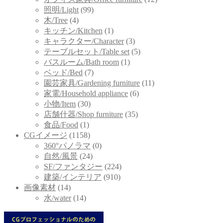
照明/Light
(99)
木/Tree
(4)
キッチン/Kitchen
(1)
キャラクター/Character
(3)
テーブルセット/Table set
(5)
バスルーム/Bath room
(1)
ベッド/Bed
(7)
園芸家具/Gardening furniture
(11)
家電/Household appliance
(6)
小物/Item
(30)
店舗什器/Shop furniture
(35)
食品/Food
(1)
CGイメージ
(1158)
360°パノラマ
(0)
自然/風景
(24)
SF/ファンタジー
(224)
建築/インテリア
(910)
画像素材
(14)
水/water
(14)