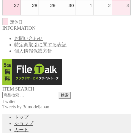
27
28
29
30
1
2
3
定休日
INFORMATION
お問い合わせ
特定商取引に関する表記
個人情報保護方針
ITEM SEARCH
検
検索
索
Twitter
対
Tweets by 3dmodeljapan
象:
トップ
ショップ
カート