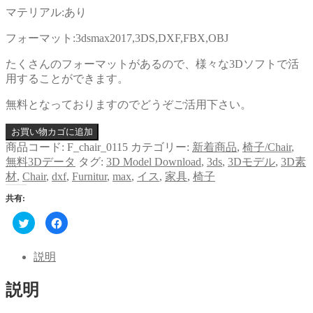
マテリアル:あり
フォーマット:3dsmax2017,3DS,DXF,FBX,OBJ
たくさんのフォーマットがあるので、様々な3Dソフトで活
用することができます。
無料となっておりますのでどうぞご活用下さい。
お買い物カゴに追加
商品コード:
F_chair_0115
カテゴリー:
新着商品
,
椅子/Chair
,
無料3Dデータ
タグ:
3D Model Download
,
3ds
,
3Dモデル
,
3D素
材
,
Chair
,
dxf
,
Furnitur
,
max
,
イス
,
家具
,
椅子
共有:
ク
Facebook
リ
で
ッ
共
ク
有
し
す
説明
て
る
Twitter
に
で
は
説明
共
ク
有
リ
(新
ッ
し
ク