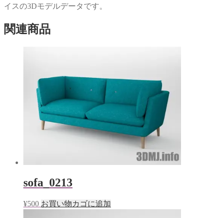
い
し
イスの3Dモデルデータです。
ウ
て
ィ
く
ン
だ
関連商品
ド
さ
ウ
い
で
(新
開
し
き
い
ま
ウ
す)
ィ
ン
ド
ウ
で
開
き
ま
す)
sofa_0213
¥
500
お買い物カゴに追加