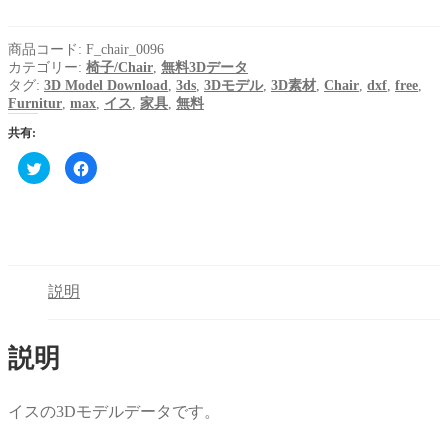
商品コード:
F_chair_0096
カテゴリー:
椅子/Chair
,
無料3Dデータ
タグ:
3D Model Download
,
3ds
,
3Dモデル
,
3D素材
,
Chair
,
dxf
,
free
,
Furnitur
,
max
,
イス
,
家具
,
無料
共有:
ク
Facebook
リ
で
ッ
共
ク
有
し
す
て
る
Twitter
に
で
は
共
ク
有
リ
(新
ッ
説明
し
ク
い
し
ウ
て
ィ
く
ン
だ
説明
ド
さ
ウ
い
で
(新
開
し
き
い
イスの3Dモデルデータです。
ま
ウ
す)
ィ
ン