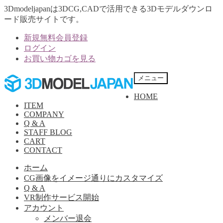
3Dmodeljapanは3DCG,CADで活用できる3Dモデルダウンロ
ード販売サイトです。
新規無料会員登録
ログイン
お買い物カゴを見る
ナ
コ
メニュー
ビ
ン
HOME
ゲ
テ
ITEM
ー
ン
COMPANY
シ
ツ
Q & A
ョ
へ
STAFF BLOG
ン
ス
CART
へ
キ
CONTACT
ス
ッ
ホーム
キ
プ
CG画像をイメージ通りにカスタマイズ
ッ
Q & A
プ
VR制作サービス開始
アカウント
メンバー退会