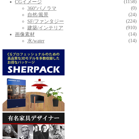
(1158)
CGイメージ
(0)
360°パノラマ
(24)
自然/風景
(224)
SF/ファンタジー
(910)
建築/インテリア
(14)
画像素材
(14)
水/water