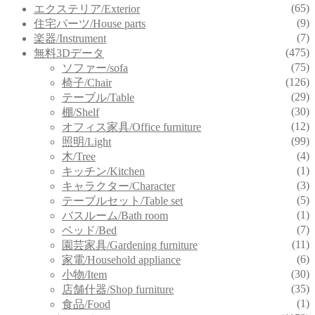
(65)
エクステリア/Exterior
(9)
住宅パーツ/House parts
(7)
楽器/Instrument
(475)
無料3Dデータ
(75)
ソファー/sofa
(126)
椅子/Chair
(29)
テーブル/Table
(30)
棚/Shelf
(12)
オフィス家具/Office furniture
(99)
照明/Light
(4)
木/Tree
(1)
キッチン/Kitchen
(3)
キャラクター/Character
(5)
テーブルセット/Table set
(1)
バスルーム/Bath room
(7)
ベッド/Bed
(11)
園芸家具/Gardening furniture
(6)
家電/Household appliance
(30)
小物/Item
(35)
店舗什器/Shop furniture
(1)
食品/Food