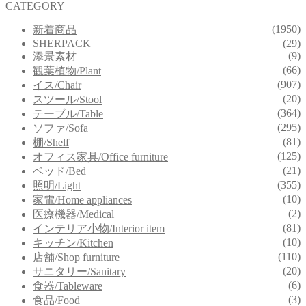
CATEGORY
(1950)
新着商品
SHERPACK
(29)
(9)
添景素材
(66)
観葉植物/Plant
(907)
イス/Chair
(20)
スツール/Stool
(364)
テーブル/Table
(295)
ソファ/Sofa
(81)
棚/Shelf
(125)
オフィス家具/Office furniture
(21)
ベッド/Bed
(355)
照明/Light
(10)
家電/Home appliances
(2)
医療機器/Medical
(81)
インテリア小物/Interior item
(10)
キッチン/Kitchen
(110)
店舗/Shop furniture
(20)
サニタリー/Sanitary
(6)
食器/Tableware
(3)
食品/Food