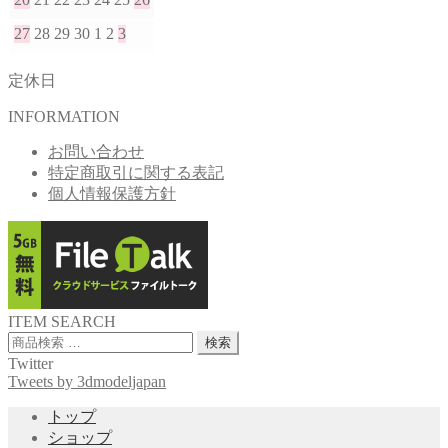
27
28
29
30
1
2
3
定休日
INFORMATION
お問い合わせ
特定商取引に関する表記
個人情報保護方針
ITEM SEARCH
検
検索
索
Twitter
対
Tweets by 3dmodeljapan
象:
トップ
ショップ