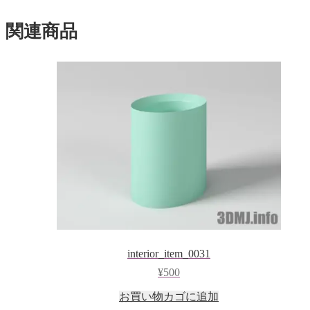
ド
ウ
で
関連商品
開
き
ま
す)
interior_item_0031
¥
500
お買い物カゴに追加