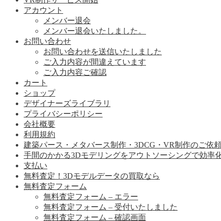
アカウント
メンバー退会
メンバー退会いたしました。
お問い合わせ
お問い合わせを送信いたしました
ご入力内容が間違えています
ご入力内容ご確認
カート
ショップ
デザイナーズライブラリ
プライバシーポリシー
会社概要
利用規約
建築パース・メタバース制作・3DCG・VR制作のご依
手間のかかる3Dモデリングをアウトソーシングで効率
支払い
無料査定！3Dモデルデータの買取なら
無料査定フォーム
無料査定フォーム – エラー
無料査定フォーム – 受付いたしました
無料査定フォーム – 確認画面