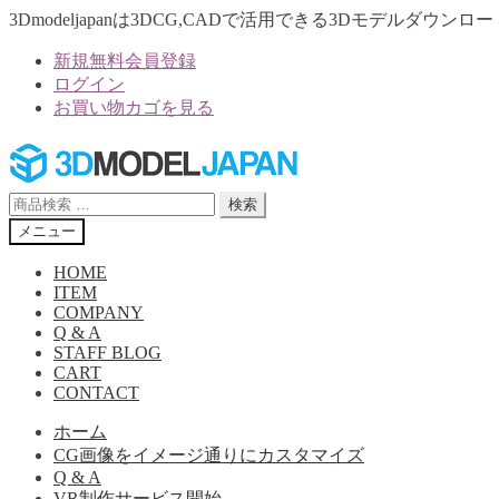
3Dmodeljapanは3DCG,CADで活用できる3Dモデルダウ
新規無料会員登録
ログイン
お買い物カゴを見る
ナ
コ
ビ
ン
ゲ
テ
検
検索
ー
ン
索
メニュー
シ
ツ
対
ョ
へ
象:
HOME
ン
ス
ITEM
へ
キ
COMPANY
Q & A
ス
ッ
STAFF BLOG
キ
プ
CART
ッ
CONTACT
プ
ホーム
CG画像をイメージ通りにカスタマイズ
Q & A
VR制作サービス開始