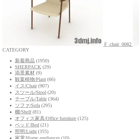
F_chair_0082
CATEGORY
新着商品
(1950)
SHERPACK
(29)
添景素材
(9)
観葉植物/Plant
(66)
イス/Chair
(907)
スツール/Stool
(20)
テーブル/Table
(364)
ソファ/Sofa
(295)
棚/Shelf
(81)
オフィス家具/Office furniture
(125)
ベッド/Bed
(21)
照明/Light
(355)
家電/Home appliances
(10)