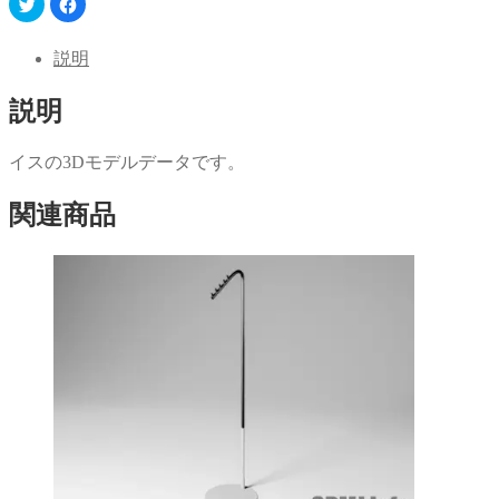
ク
Facebook
リ
で
ッ
共
ク
有
し
す
説明
て
る
Twitter
に
で
は
説明
共
ク
有
リ
(新
ッ
し
ク
い
し
イスの3Dモデルデータです。
ウ
て
ィ
く
ン
だ
関連商品
ド
さ
ウ
い
で
(新
開
し
き
い
ま
ウ
す)
ィ
ン
ド
ウ
で
開
き
ま
す)