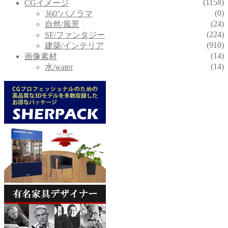
(1158)
CGイメージ
(0)
360°パノラマ
(24)
自然/風景
(224)
SF/ファンタジー
(910)
建築/インテリア
(14)
画像素材
(14)
水/water