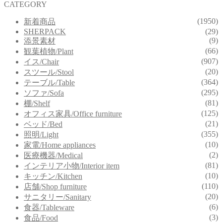
CATEGORY
(1950)
新着商品
SHERPACK
(29)
(9)
添景素材
(66)
観葉植物/Plant
(907)
イス/Chair
(20)
スツール/Stool
(364)
テーブル/Table
(295)
ソファ/Sofa
(81)
棚/Shelf
(125)
オフィス家具/Office furniture
(21)
ベッド/Bed
(355)
照明/Light
(10)
家電/Home appliances
(2)
医療機器/Medical
(81)
インテリア小物/Interior item
(10)
キッチン/Kitchen
(110)
店舗/Shop furniture
(20)
サニタリー/Sanitary
(6)
食器/Tableware
(3)
食品/Food