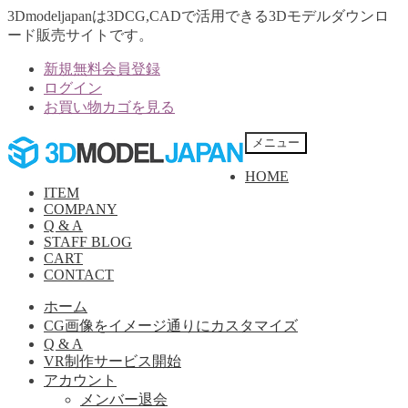
3Dmodeljapanは3DCG,CADで活用できる3Dモデルダウンロ
ード販売サイトです。
新規無料会員登録
ログイン
お買い物カゴを見る
ナ
コ
メニュー
ビ
ン
HOME
ゲ
テ
ITEM
ー
ン
COMPANY
シ
ツ
Q & A
ョ
へ
STAFF BLOG
ン
ス
CART
へ
キ
CONTACT
ス
ッ
ホーム
キ
プ
CG画像をイメージ通りにカスタマイズ
ッ
Q & A
プ
VR制作サービス開始
アカウント
メンバー退会