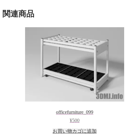
ド
ウ
で
関連商品
開
き
ま
す)
officefurniture_099
¥
500
お買い物カゴに追加