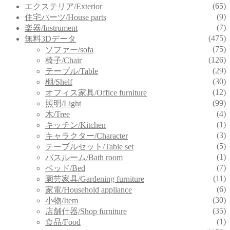
(65)
エクステリア/Exterior
(9)
住宅パーツ/House parts
(7)
楽器/Instrument
(475)
無料3Dデータ
(75)
ソファー/sofa
(126)
椅子/Chair
(29)
テーブル/Table
(30)
棚/Shelf
(12)
オフィス家具/Office furniture
(99)
照明/Light
(4)
木/Tree
(1)
キッチン/Kitchen
(3)
キャラクター/Character
(5)
テーブルセット/Table set
(1)
バスルーム/Bath room
(7)
ベッド/Bed
(11)
園芸家具/Gardening furniture
(6)
家電/Household appliance
(30)
小物/Item
(35)
店舗什器/Shop furniture
(1)
食品/Food