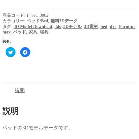
商品コード:
F_bed_0002
カテゴリー:
ベッド/Bed
,
無料3Dデータ
タグ:
3D Model Download
,
3ds
,
3Dモデル
,
3D素材
,
bed
,
dxf
,
Furnitur
,
max
,
ベッド
,
家具
,
寝具
共有:
ク
Facebook
リ
で
ッ
共
ク
有
し
す
て
る
Twitter
に
で
は
共
ク
有
リ
(新
ッ
説明
し
ク
い
し
ウ
て
ィ
く
ン
だ
説明
ド
さ
ウ
い
で
(新
開
し
き
い
ベッドの3Dモデルデータです。
ま
ウ
す)
ィ
ン