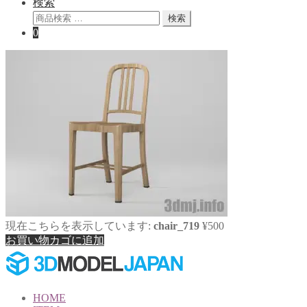
検索
検
検索
索
0
対
象:
現在こちらを表示しています:
chair_719
¥
500
お買い物カゴに追加
HOME