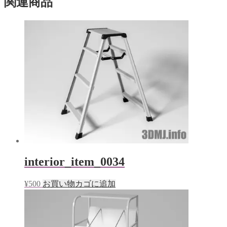
関連商品
ド
さ
ウ
い
で
(新
開
し
き
い
ま
ウ
す)
ィ
ン
ド
ウ
で
開
き
ま
す)
interior_item_0034
¥
500
お買い物カゴに追加