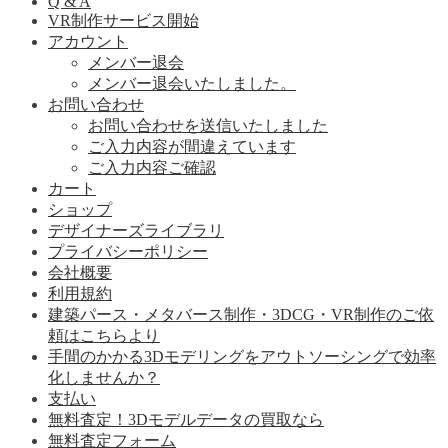
Q & A
VR制作サービス開始
アカウント
メンバー退会
メンバー退会いたしました。
お問い合わせ
お問い合わせを送信いたしました
ご入力内容が間違えています
ご入力内容ご確認
カート
ショップ
デザイナーズライブラリ
プライバシーポリシー
会社概要
利用規約
建築パース・メタバース制作・3DCG・VR制作のご依
頼はこちらより
手間のかかる3Dモデリングをアウトソーシングで効率
化しませんか？
支払い
無料査定！3Dモデルデータの買取なら
無料査定フォーム