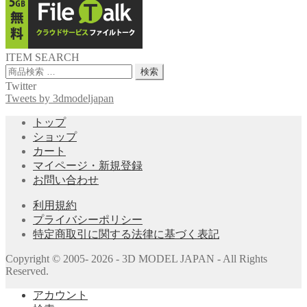
ITEM SEARCH
検
検索
索
Twitter
対
Tweets by 3dmodeljapan
象:
トップ
ショップ
カート
マイページ・新規登録
お問い合わせ
利用規約
プライバシーポリシー
特定商取引に関する法律に基づく表記
Copyright © 2005- 2026 - 3D MODEL JAPAN - All Rights
Reserved.
アカウント