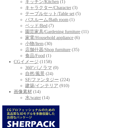
キッチン/Kitchen
(1)
キャラクター/Character
(3)
テーブルセット/Table set
(5)
バスルーム/Bath room
(1)
ベッド/Bed
(7)
園芸家具/Gardening furniture
(11)
家電/Household appliance
(6)
小物/Item
(30)
店舗什器/Shop furniture
(35)
食品/Food
(1)
CGイメージ
(1158)
360°パノラマ
(0)
自然/風景
(24)
SF/ファンタジー
(224)
建築/インテリア
(910)
画像素材
(14)
水/water
(14)