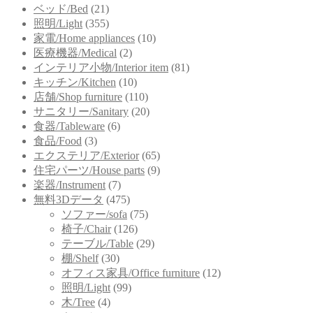
ベッド/Bed
(21)
照明/Light
(355)
家電/Home appliances
(10)
医療機器/Medical
(2)
インテリア小物/Interior item
(81)
キッチン/Kitchen
(10)
店舗/Shop furniture
(110)
サニタリー/Sanitary
(20)
食器/Tableware
(6)
食品/Food
(3)
エクステリア/Exterior
(65)
住宅パーツ/House parts
(9)
楽器/Instrument
(7)
無料3Dデータ
(475)
ソファー/sofa
(75)
椅子/Chair
(126)
テーブル/Table
(29)
棚/Shelf
(30)
オフィス家具/Office furniture
(12)
照明/Light
(99)
木/Tree
(4)