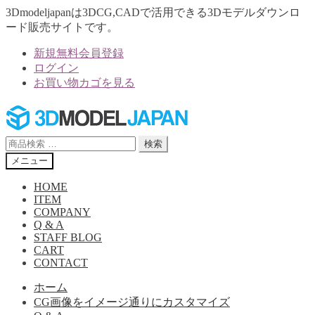
3Dmodeljapanは3DCG,CADで活用できる3Dモデルダウンロ
ード販売サイトです。
新規無料会員登録
ログイン
お買い物カゴを見る
ナ
コ
ビ
ン
ゲ
テ
検
検索
ー
ン
索
メニュー
シ
ツ
対
ョ
へ
象:
HOME
ン
ス
ITEM
へ
キ
COMPANY
Q & A
ス
ッ
STAFF BLOG
キ
プ
CART
ッ
CONTACT
プ
ホーム
CG画像をイメージ通りにカスタマイズ