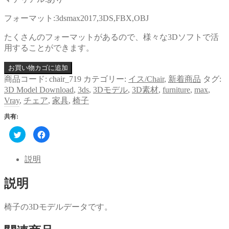
フォーマット:3dsmax2017,3DS,FBX,OBJ
たくさんのフォーマットがあるので、様々な3Dソフトで活
用することができます。
お買い物カゴに追加
商品コード:
chair_719
カテゴリー:
イス/Chair
,
新着商品
タグ:
3D Model Download
,
3ds
,
3Dモデル
,
3D素材
,
furniture
,
max
,
Vray
,
チェア
,
家具
,
椅子
共有:
ク
Facebook
リ
で
ッ
共
ク
有
し
す
説明
て
る
Twitter
に
で
は
説明
共
ク
有
リ
(新
ッ
し
ク
い
し
椅子の3Dモデルデータです。
ウ
て
ィ
く
ン
だ