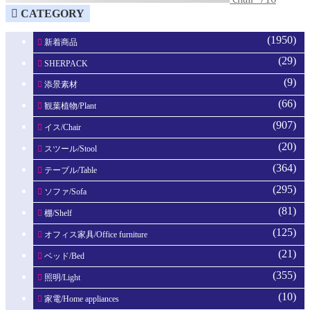
CATEGORY
(1950)
新着商品
(29)
SHERPACK
(9)
添景素材
(66)
観葉植物/Plant
(907)
イス/Chair
(20)
スツール/Stool
(364)
テーブル/Table
(295)
ソファ/Sofa
(81)
棚/Shelf
(125)
オフィス家具/Office furniture
(21)
ベッド/Bed
(355)
照明/Light
(10)
家電/Home appliances