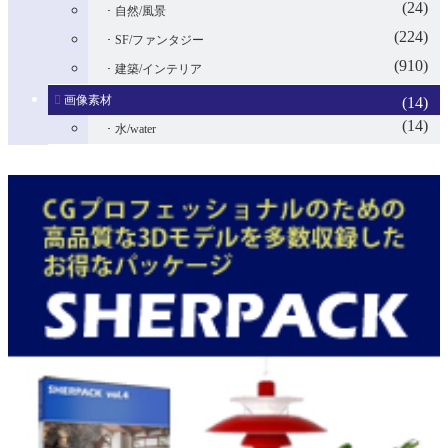
(24)
自然/風景
(224)
SF/ファンタジー
(910)
建築/インテリア
画像素材
(14)
(14)
水/water