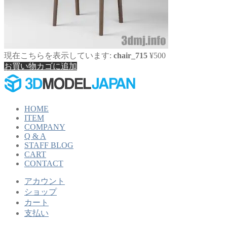
現在こちらを表示しています:
chair_715
¥
500
お買い物カゴに追加
HOME
ITEM
COMPANY
Q & A
STAFF BLOG
CART
CONTACT
アカウント
ショップ
カート
支払い