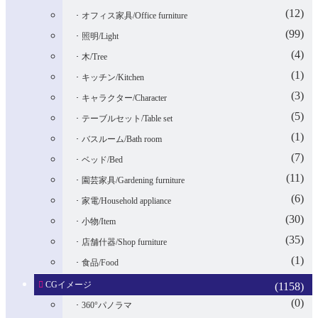
(12)
オフィス家具/Office furniture
(99)
照明/Light
(4)
木/Tree
(1)
キッチン/Kitchen
(3)
キャラクター/Character
(5)
テーブルセット/Table set
(1)
バスルーム/Bath room
(7)
ベッド/Bed
(11)
園芸家具/Gardening furniture
(6)
家電/Household appliance
(30)
小物/Item
(35)
店舗什器/Shop furniture
(1)
食品/Food
CGイメージ
(1158)
(0)
360°パノラマ