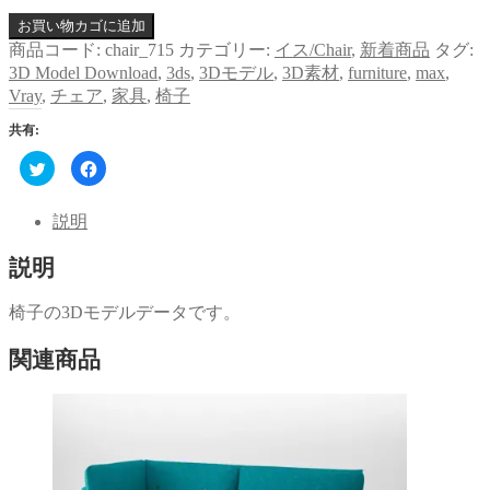
お買い物カゴに追加
商品コード:
chair_715
カテゴリー:
イス/Chair
,
新着商品
タグ:
3D Model Download
,
3ds
,
3Dモデル
,
3D素材
,
furniture
,
max
,
Vray
,
チェア
,
家具
,
椅子
共有:
ク
Facebook
リ
で
ッ
共
ク
有
し
す
説明
て
る
Twitter
に
で
は
説明
共
ク
有
リ
(新
ッ
し
ク
椅子の3Dモデルデータです。
い
し
ウ
て
ィ
く
関連商品
ン
だ
ド
さ
ウ
い
で
(新
開
し
き
い
ま
ウ
す)
ィ
ン
ド