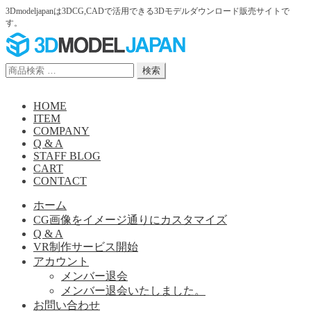
3Dmodeljapanは3DCG,CADで活用できる3Dモデルダウンロード販売サイトで
す。
ナ
コ
ビ
ン
ゲ
テ
検
検索
ー
ン
索
シ
ツ
対
HOME
ョ
へ
象:
ITEM
ン
ス
COMPANY
へ
キ
Q & A
ス
ッ
STAFF BLOG
キ
プ
CART
ッ
CONTACT
プ
ホーム
CG画像をイメージ通りにカスタマイズ
Q & A
VR制作サービス開始
アカウント
メンバー退会
メンバー退会いたしました。
お問い合わせ