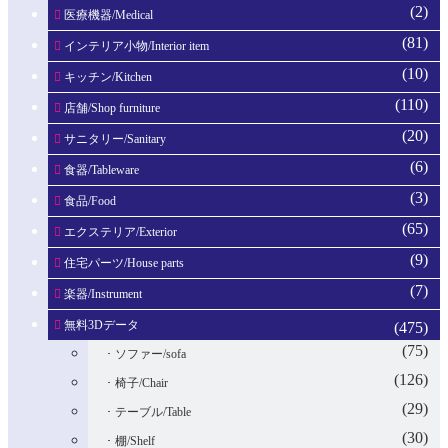
(2)
医療機器/Medical
(81)
インテリア小物/Interior item
(10)
キッチン/Kitchen
(110)
店舗/Shop furniture
(20)
サニタリー/Sanitary
(6)
食器/Tableware
(3)
食品/Food
(65)
エクステリア/Exterior
(9)
住宅パーツ/House parts
(7)
楽器/Instrument
無料3Dデータ
(475)
(75)
ソファー/sofa
(126)
椅子/Chair
(29)
テーブル/Table
(30)
棚/Shelf