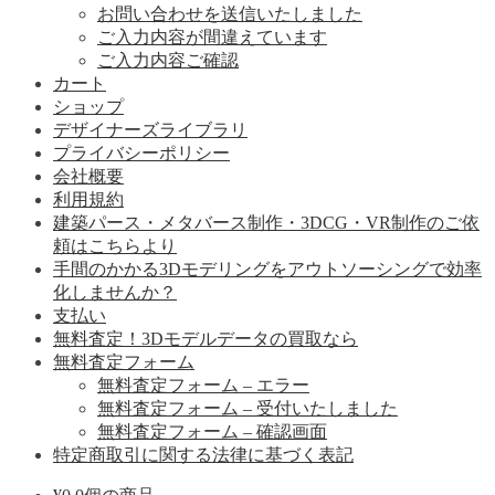
お問い合わせを送信いたしました
ご入力内容が間違えています
ご入力内容ご確認
カート
ショップ
デザイナーズライブラリ
プライバシーポリシー
会社概要
利用規約
建築パース・メタバース制作・3DCG・VR制作のご依
頼はこちらより
手間のかかる3Dモデリングをアウトソーシングで効率
化しませんか？
支払い
無料査定！3Dモデルデータの買取なら
無料査定フォーム
無料査定フォーム – エラー
無料査定フォーム – 受付いたしました
無料査定フォーム – 確認画面
特定商取引に関する法律に基づく表記