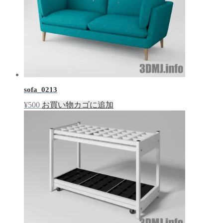
ウ
で
開
き
ま
す)
sofa_0213
¥
500
お買い物カゴに追加