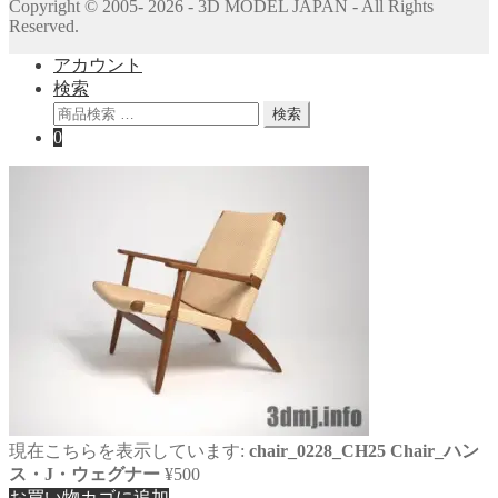
Copyright © 2005- 2026 - 3D MODEL JAPAN - All Rights
Reserved.
アカウント
検索
検
検索
索
0
対
象:
現在こちらを表示しています:
chair_0228_CH25 Chair_ハン
ス・J・ウェグナー
¥
500
お買い物カゴに追加