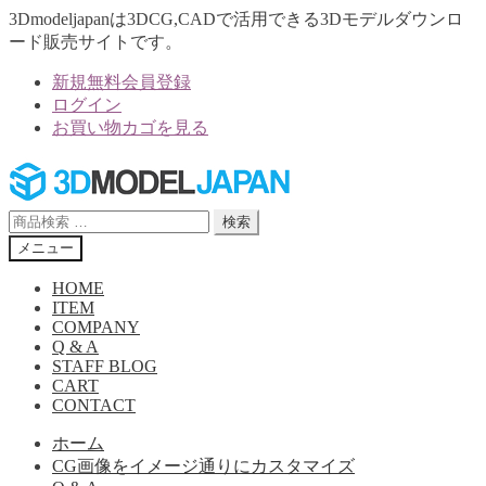
3Dmodeljapanは3DCG,CADで活用できる3Dモデルダウンロ
ード販売サイトです。
新規無料会員登録
ログイン
お買い物カゴを見る
ナ
コ
ビ
ン
ゲ
テ
検
検索
ー
ン
索
メニュー
シ
ツ
対
ョ
へ
象:
HOME
ン
ス
ITEM
へ
キ
COMPANY
Q & A
ス
ッ
STAFF BLOG
キ
プ
CART
ッ
CONTACT
プ
ホーム
CG画像をイメージ通りにカスタマイズ