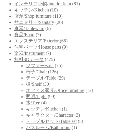
インテリア小物/Interior item
(81)
キッチン/Kitchen
(10)
店舗/Shop furniture
(110)
サニタリー/Sanitary
(20)
食器/Tableware
(6)
食品/Food
(3)
エクステリア/Exterior
(65)
住宅パーツ/House parts
(9)
楽器/Instrument
(7)
無料3Dデータ
(475)
ソファー/sofa
(75)
椅子/Chair
(126)
テーブル/Table
(29)
棚/Shelf
(30)
オフィス家具/Office furniture
(12)
照明/Light
(99)
木/Tree
(4)
キッチン/Kitchen
(1)
キャラクター/Character
(3)
テーブルセット/Table set
(5)
バスルーム/Bath room
(1)