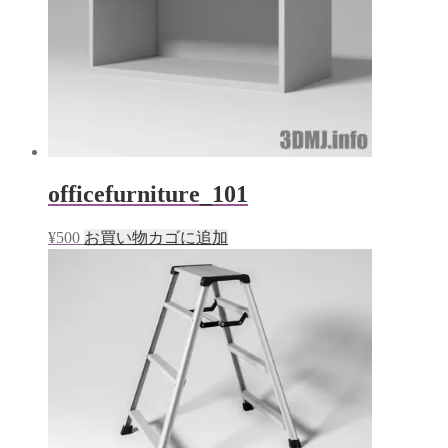
開
き
ま
す)
officefurniture_101
¥
500
お買い物カゴに追加