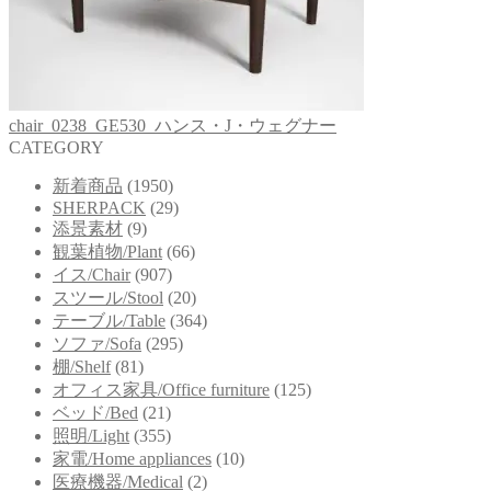
chair_0238_GE530_ハンス・J・ウェグナー
CATEGORY
新着商品
(1950)
SHERPACK
(29)
添景素材
(9)
観葉植物/Plant
(66)
イス/Chair
(907)
スツール/Stool
(20)
テーブル/Table
(364)
ソファ/Sofa
(295)
棚/Shelf
(81)
オフィス家具/Office furniture
(125)
ベッド/Bed
(21)
照明/Light
(355)
家電/Home appliances
(10)
医療機器/Medical
(2)