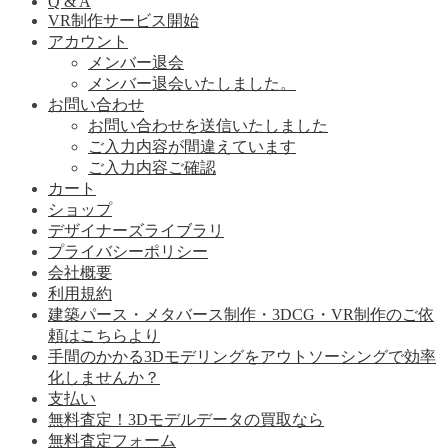
Q & A
VR制作サービス開始
アカウント
メンバー退会
メンバー退会いたしました。
お問い合わせ
お問い合わせを送信いたしました
ご入力内容が間違えています
ご入力内容ご確認
カート
ショップ
デザイナーズライブラリ
プライバシーポリシー
会社概要
利用規約
建築パース・メタバース制作・3DCG・VR制作のご依
頼はこちらより
手間のかかる3Dモデリングをアウトソーシングで効率
化しませんか？
支払い
無料査定！3Dモデルデータの買取なら
無料査定フォーム