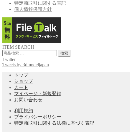
特定商取引に関する表記
個人情報保護方針
ITEM SEARCH
検
検索
索
Twitter
対
Tweets by 3dmodeljapan
象:
トップ
ショップ
カート
マイページ・新規登録
お問い合わせ
利用規約
プライバシーポリシー
特定商取引に関する法律に基づく表記