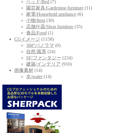
ベッド/Bed
(7)
園芸家具/Gardening furniture
(11)
家電/Household appliance
(6)
小物/Item
(30)
店舗什器/Shop furniture
(35)
食品/Food
(1)
CGイメージ
(1158)
360°パノラマ
(0)
自然/風景
(24)
SF/ファンタジー
(224)
建築/インテリア
(910)
画像素材
(14)
水/water
(14)