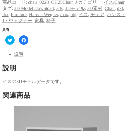
商品コード:
chair_0228_CH25Chair_J
カテゴリー:
イス/Chair
タグ:
3D Model Download
,
3ds
,
3Dモデル
,
3D素材
,
Chair
,
dxf
,
fbx
,
furniture
,
Hans J. Wegner
,
max
,
obj
,
イス
,
チェア
,
ハンス・
J・ウェグナー
,
家具
,
椅子
共有:
ク
Facebook
リ
で
ッ
共
ク
有
し
す
説明
て
る
Twitter
に
で
は
説明
共
ク
有
リ
(新
ッ
し
ク
い
し
イスの3Dモデルデータです。
ウ
て
ィ
く
ン
だ
関連商品
ド
さ
ウ
い
で
(新
開
し
き
い
ま
ウ
す)
ィ
ン
ド
ウ
で