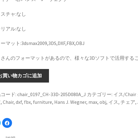
スチャ:なし
リアル:なし
マット:3dsmax2009,3DS,DXF,FBX,OBJ
くさんのフォーマットがあるので、様々な3Dソフトで活用する
お買い物カゴに追加
コード:
chair_0197_CH-33D-205D080A_J
カテゴリー:
イス/Chair
材
,
Chair
,
dxf
,
fbx
,
furniture
,
Hans J. Wegner
,
max
,
obj
,
イス
,
チェア
,
ク
F
リ
a
ッ
c
ク
e
し
b