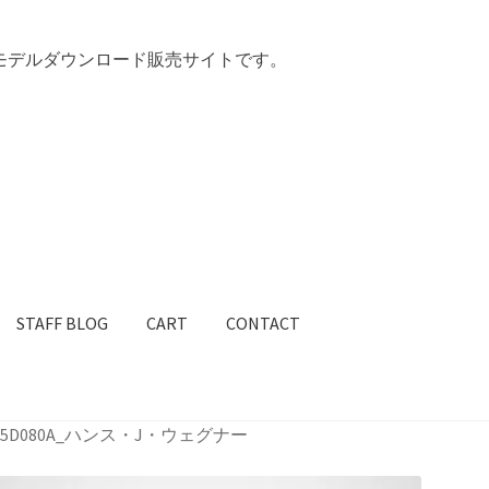
できる3Dモデルダウンロード販売サイトです。
STAFF BLOG
CART
CONTACT
ズ
Q & A
VR制作サービス開始
アカウント
お問い合わせ
カート
 D- 205D080A_ハンス・J・ウェグナー
バシーポリシー
会社概要
利用規約