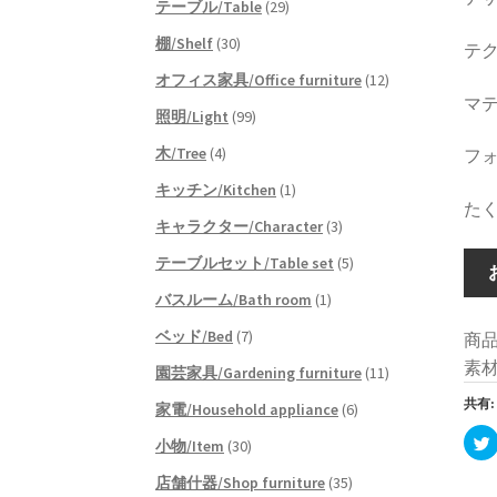
テーブル/Table
(29)
棚/Shelf
(30)
テク
オフィス家具/Office furniture
(12)
マテ
照明/Light
(99)
木/Tree
(4)
フォー
キッチン/Kitchen
(1)
た
キャラクター/Character
(3)
テーブルセット/Table set
(5)
バスルーム/Bath room
(1)
ベッド/Bed
(7)
商品
素
園芸家具/Gardening furniture
(11)
共有:
家電/Household appliance
(6)
小物/Item
(30)
店舗什器/Shop furniture
(35)