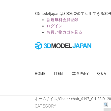
3Dmodeljapanは3DCG,CADで活用
新規無料会員登録
ログイン
お買い物カゴを見る
ナ
コ
ビ
ン
ゲ
テ
ー
ン
シ
ツ
HOME
ITEM
COMPANY
Q & A
ョ
へ
ン
ス
へ
キ
ホーム
CG画像をイメージ通りにカスタマイ
ス
ッ
ホーム
/
イス/Chair
/
chair_0197_CH-33
キ
プ
ショップ
デザイナーズライブラリ
プライ
CATEGORY
ッ