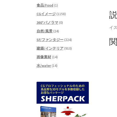
食品/Food
(1)
i
CGイメージ
(1158)
t
t
360°パノラマ
(0)
r
イス
自然/風景
(24)
(
SF/ファンタジー
(224)
建築/インテリア
(910)
画像素材
(14)
水/water
(14)
)