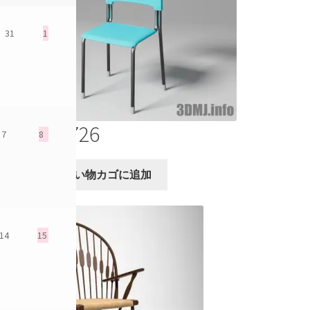
31
1
chair_726
7
8
¥
500
お買い物カゴに追加
14
15