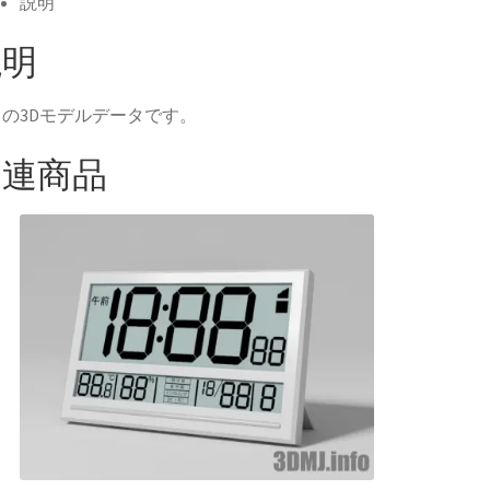
説明
て
o
T
o
w
k
で
説明
共
有
e
す
る
の3Dモデルデータです。
で
に
共
は
有
ク
リ
関連商品
新
ッ
し
ク
い
し
ウ
て
ィ
く
ン
だ
ド
さ
ウ
い
で
(
開
新
き
し
ま
い
す
ウ
ィ
ン
ド
ウ
で
開
き
ま
す
)