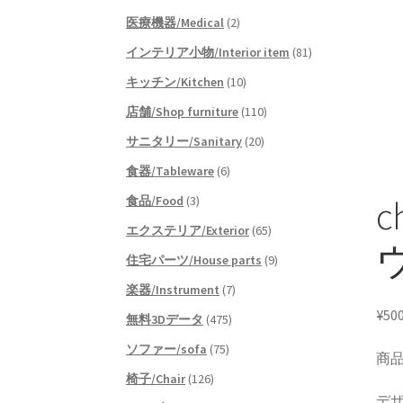
医療機器/Medical
(2)
インテリア小物/Interior item
(81)
キッチン/Kitchen
(10)
店舗/Shop furniture
(110)
サニタリー/Sanitary
(20)
食器/Tableware
(6)
食品/Food
(3)
c
エクステリア/Exterior
(65)
住宅パーツ/House parts
(9)
楽器/Instrument
(7)
¥
50
無料3Dデータ
(475)
ソファー/sofa
(75)
商品名
椅子/Chair
(126)
デザ