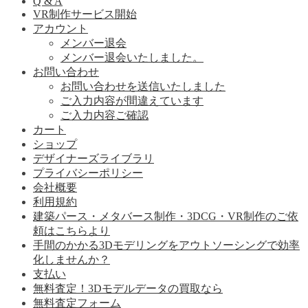
Q & A
VR制作サービス開始
アカウント
メンバー退会
メンバー退会いたしました。
お問い合わせ
お問い合わせを送信いたしました
ご入力内容が間違えています
ご入力内容ご確認
カート
ショップ
デザイナーズライブラリ
プライバシーポリシー
会社概要
利用規約
建築パース・メタバース制作・3DCG・VR制作のご依
頼はこちらより
手間のかかる3Dモデリングをアウトソーシングで効率
化しませんか？
支払い
無料査定！3Dモデルデータの買取なら
無料査定フォーム