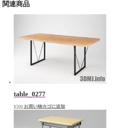
ン
だ
関連商品
ド
さ
ウ
い
で
(新
開
し
き
い
ま
ウ
す)
ィ
ン
ド
ウ
で
開
き
ま
す)
table_0277
¥
500
お買い物カゴに追加