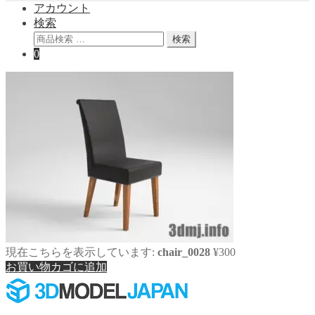
アカウント
検索
検
検索
索
0
対
象:
現在こちらを表示しています:
chair_0028
¥
300
お買い物カゴに追加