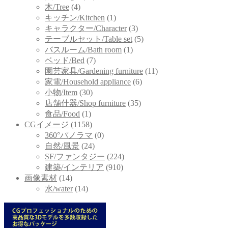
木/Tree
(4)
キッチン/Kitchen
(1)
キャラクター/Character
(3)
テーブルセット/Table set
(5)
バスルーム/Bath room
(1)
ベッド/Bed
(7)
園芸家具/Gardening furniture
(11)
家電/Household appliance
(6)
小物/Item
(30)
店舗什器/Shop furniture
(35)
食品/Food
(1)
CGイメージ
(1158)
360°パノラマ
(0)
自然/風景
(24)
SF/ファンタジー
(224)
建築/インテリア
(910)
画像素材
(14)
水/water
(14)