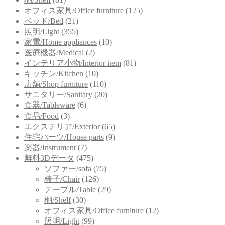
オフィス家具/Office furniture
(125)
ベッド/Bed
(21)
照明/Light
(355)
家電/Home appliances
(10)
医療機器/Medical
(2)
インテリア小物/Interior item
(81)
キッチン/Kitchen
(10)
店舗/Shop furniture
(110)
サニタリー/Sanitary
(20)
食器/Tableware
(6)
食品/Food
(3)
エクステリア/Exterior
(65)
住宅パーツ/House parts
(9)
楽器/Instrument
(7)
無料3Dデータ
(475)
ソファー/sofa
(75)
椅子/Chair
(126)
テーブル/Table
(29)
棚/Shelf
(30)
オフィス家具/Office furniture
(12)
照明/Light
(99)