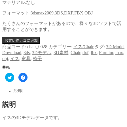
マテリアル:なし
フォーマット:3dsmax2009,3DS,DXF,FBX,OBJ
たくさんのフォーマットがあるので、様々な3Dソフトで活
用することができます。
お買い物カゴに追加
商品コード:
chair_0028
カテゴリー:
イス/Chair
タグ:
3D Model
Download
,
3ds
,
3Dモデル
,
3D素材
,
Chair
,
dxf
,
fbx
,
Furnitur
,
max
,
obj
,
イス
,
家具
,
椅子
共有:
ク
Facebook
リ
で
ッ
共
ク
有
し
す
説明
て
る
Twitter
に
で
は
説明
共
ク
有
リ
(新
ッ
し
ク
い
し
イスの3Dモデルデータです。
ウ
て
ィ
く