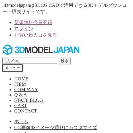
3Dmodeljapanは3DCG,CADで活用できる3Dモデルダウンロ
ード販売サイトです。
新規無料会員登録
ログイン
お買い物カゴを見る
ナ
コ
ビ
ン
ゲ
テ
検
検索
ー
ン
索
メニュー
シ
ツ
対
ョ
へ
象:
HOME
ン
ス
ITEM
へ
キ
COMPANY
Q & A
ス
ッ
STAFF BLOG
キ
プ
CART
ッ
CONTACT
プ
ホーム
CG画像をイメージ通りにカスタマイズ