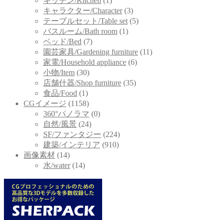
キッチン/Kitchen
(1)
キャラクター/Character
(3)
テーブルセット/Table set
(5)
バスルーム/Bath room
(1)
ベッド/Bed
(7)
園芸家具/Gardening furniture
(11)
家電/Household appliance
(6)
小物/Item
(30)
店舗什器/Shop furniture
(35)
食品/Food
(1)
CGイメージ
(1158)
360°パノラマ
(0)
自然/風景
(24)
SF/ファンタジー
(224)
建築/インテリア
(910)
画像素材
(14)
水/water
(14)