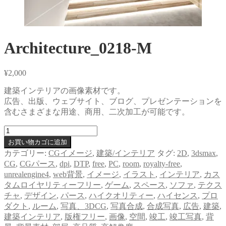
Architecture_0218-M
¥
2,000
建築インテリアの画像素材です。
広告、出版、ウェブサイト、ブログ、プレゼンテーションを
含むさまざまな用途、商用、二次加工が可能です。
Architecture_0218-
M
お買い物カゴに追加
個
カテゴリー:
CGイメージ
,
建築/インテリア
タグ:
2D
,
3dsmax
,
CG
,
CGパース
,
dpi
,
DTP
,
free
,
PC
,
room
,
royalty-free
,
unrealengine4
,
web背景
,
イメージ
,
イラスト
,
インテリア
,
カス
タムロイヤリティーフリー
,
ゲーム
,
スペース
,
ソファ
,
テクス
チャ
,
デザイン
,
パース
,
ハイクオリティー
,
ハイセンス
,
プロ
ダクト
,
ルーム
,
写真、3DCG
,
写真合成
,
合成写真
,
広告
,
建築
,
建築インテリア
,
版権フリー
,
画像
,
空間
,
竣工
,
竣工写真
,
背