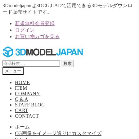
3Dmodeljapanは3DCG,CADで活用できる3Dモデルダウンロ
ード販売サイトです。
新規無料会員登録
ログイン
お買い物カゴを見る
ナ
コ
ビ
ン
ゲ
テ
検
検索
ー
ン
索
メニュー
シ
ツ
対
ョ
へ
象:
HOME
ン
ス
ITEM
へ
キ
COMPANY
Q & A
ス
ッ
STAFF BLOG
キ
プ
CART
ッ
CONTACT
プ
ホーム
CG画像をイメージ通りにカスタマイズ