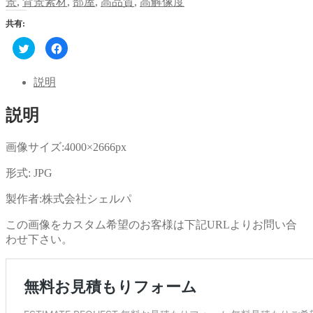
景
,
背景素材
,
部屋
,
高品質
,
高解像度
共有:
ク
Facebook
リ
で
ッ
共
ク
有
し
す
説明
て
る
Twitter
に
で
は
説明
共
ク
有
リ
(新
ッ
し
ク
い
し
画像サイズ:4000×2666px
ウ
て
ィ
く
ン
だ
形式: JPG
ド
さ
ウ
い
で
(新
製作者:株式会社シェルパ
開
し
き
い
ま
ウ
この画像をカスタム希望のお客様は下記URLよりお問い合
す)
ィ
ン
わせ下さい。
ド
ウ
で
開
き
ま
す)