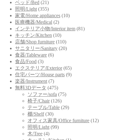
ベッド/Bed
(21)
照明/Light
(355)
家電/Home appliances
(10)
医療機器/Medical
(2)
インテリア小物/Interior item
(81)
キッチン/Kitchen
(10)
店舗/Shop furniture
(110)
サニタリー/Sanitary
(20)
食器/Tableware
(6)
食品/Food
(3)
エクステリア/Exterior
(65)
住宅パーツ/House parts
(9)
楽器/Instrument
(7)
無料3Dデータ
(475)
ソファー/sofa
(75)
椅子/Chair
(126)
テーブル/Table
(29)
棚/Shelf
(30)
オフィス家具/Office furniture
(12)
照明/Light
(99)
木/Tree
(4)