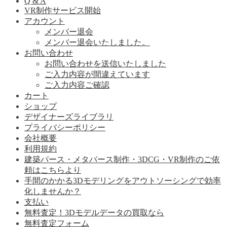
Q & A
VR制作サービス開始
アカウント
メンバー退会
メンバー退会いたしました。
お問い合わせ
お問い合わせを送信いたしました
ご入力内容が間違えています
ご入力内容ご確認
カート
ショップ
デザイナーズライブラリ
プライバシーポリシー
会社概要
利用規約
建築パース・メタバース制作・3DCG・VR制作のご依
頼はこちらより
手間のかかる3Dモデリングをアウトソーシングで効率
化しませんか？
支払い
無料査定！3Dモデルデータの買取なら
無料査定フォーム