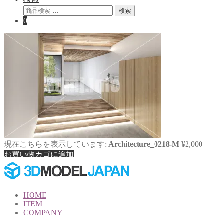
検
検索
索
0
対
象:
現在こちらを表示しています:
Architecture_0218-M
¥
2,000
お買い物カゴに追加
HOME
ITEM
COMPANY