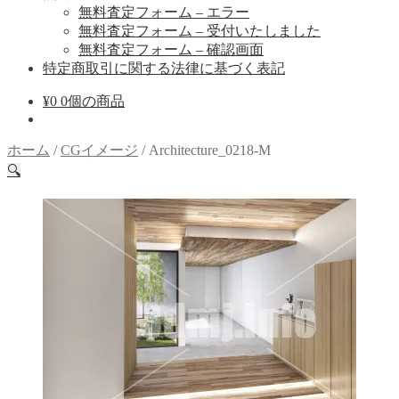
無料査定フォーム – エラー
無料査定フォーム – 受付いたしました
無料査定フォーム – 確認画面
特定商取引に関する法律に基づく表記
¥
0
0個の商品
ホーム
/
CGイメージ
/
Architecture_0218-M
🔍