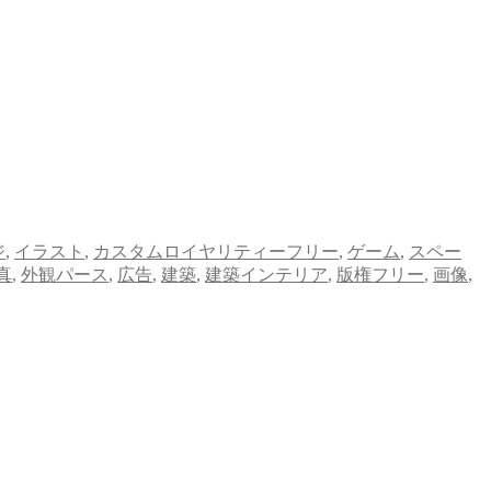
ジ
,
イラスト
,
カスタムロイヤリティーフリー
,
ゲーム
,
スペー
真
,
外観パース
,
広告
,
建築
,
建築インテリア
,
版権フリー
,
画像
,