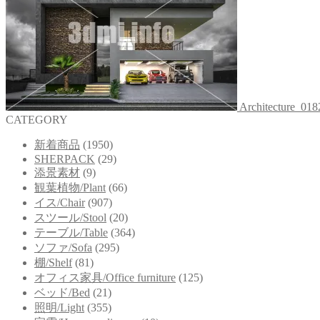
Architecture_018
CATEGORY
新着商品
(1950)
SHERPACK
(29)
添景素材
(9)
観葉植物/Plant
(66)
イス/Chair
(907)
スツール/Stool
(20)
テーブル/Table
(364)
ソファ/Sofa
(295)
棚/Shelf
(81)
オフィス家具/Office furniture
(125)
ベッド/Bed
(21)
照明/Light
(355)