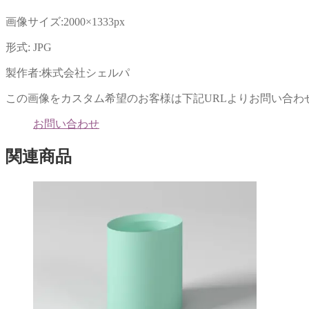
(新
ッ
し
ク
い
し
画像サイズ:2000×1333px
ウ
て
ィ
く
ン
だ
形式: JPG
ド
さ
ウ
い
で
(新
製作者:株式会社シェルパ
開
し
き
い
ま
ウ
この画像をカスタム希望のお客様は下記URLよりお問い合わ
す)
ィ
ン
ド
お問い合わせ
ウ
で
開
関連商品
き
ま
す)