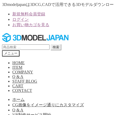
3Dmodeljapanは3DCG,CADで活用できる3Dモデルダウ
新規無料会員登録
ログイン
お買い物カゴを見る
ナ
コ
ビ
ン
ゲ
テ
検
検索
ー
ン
索
メニュー
シ
ツ
対
ョ
へ
象:
HOME
ン
ス
ITEM
へ
キ
COMPANY
Q & A
ス
ッ
STAFF BLOG
キ
プ
CART
ッ
CONTACT
プ
ホーム
CG画像をイメージ通りにカスタマイズ
Q & A
VR制作サービス開始