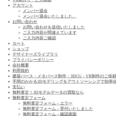
アカウント
メンバー退会
メンバー退会いたしました。
お問い合わせ
お問い合わせを送信いたしました
ご入力内容が間違えています
ご入力内容ご確認
カート
ショップ
デザイナーズライブラリ
プライバシーポリシー
会社概要
利用規約
建築パース・メタバース制作・3DCG・VR制作のご依
手間のかかる3Dモデリングをアウトソーシングで効率
支払い
無料査定！3Dモデルデータの買取なら
無料査定フォーム
無料査定フォーム – エラー
無料査定フォーム – 受付いたしました
無料査定フォーム – 確認画面