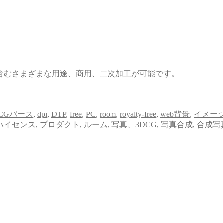
含むさまざまな用途、商用、二次加工が可能です。
CGパース
,
dpi
,
DTP
,
free
,
PC
,
room
,
royalty-free
,
web背景
,
イメー
ハイセンス
,
プロダクト
,
ルーム
,
写真、3DCG
,
写真合成
,
合成写