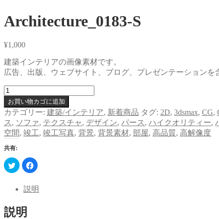
Architecture_0183-S
¥
1,000
建築インテリアの画像素材です。
広告、出版、ウェブサイト、ブログ、プレゼンテーションを
Architecture_0183-
S
お買い物カゴに追加
個
カテゴリー:
建築/インテリア
,
新着商品
タグ:
2D
,
3dsmax
,
CG
,
ス
,
ソファ
,
テクスチャ
,
デザイン
,
パース
,
ハイクオリティー
,
空間
,
竣工
,
竣工写真
,
背景
,
背景素材
,
部屋
,
高品質
,
高解像度
共有:
ク
Facebook
リ
で
ッ
共
ク
有
し
す
説明
て
る
Twitter
に
で
は
説明
共
ク
有
リ