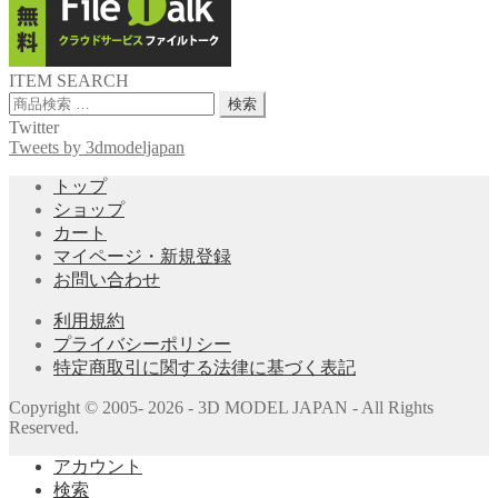
ITEM SEARCH
検
検索
索
Twitter
対
Tweets by 3dmodeljapan
象:
トップ
ショップ
カート
マイページ・新規登録
お問い合わせ
利用規約
プライバシーポリシー
特定商取引に関する法律に基づく表記
Copyright © 2005- 2026 - 3D MODEL JAPAN - All Rights
Reserved.
アカウント
検索