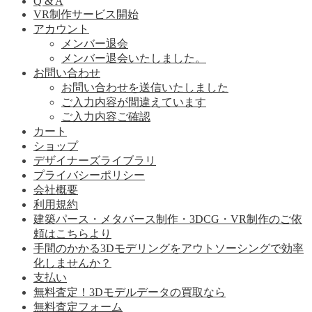
Q & A
VR制作サービス開始
アカウント
メンバー退会
メンバー退会いたしました。
お問い合わせ
お問い合わせを送信いたしました
ご入力内容が間違えています
ご入力内容ご確認
カート
ショップ
デザイナーズライブラリ
プライバシーポリシー
会社概要
利用規約
建築パース・メタバース制作・3DCG・VR制作のご依
頼はこちらより
手間のかかる3Dモデリングをアウトソーシングで効率
化しませんか？
支払い
無料査定！3Dモデルデータの買取なら
無料査定フォーム