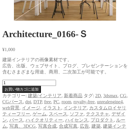
Architecture_0166-Ｓ
¥
1,000
建築インテリアの画像素材です。
広告、出版、ウェブサイト、ブログ、プレゼンテーションを
含むさまざまな用途、商用、二次加工が可能です。
Architecture_0166-
Ｓ
お買い物カゴに追加
個
カテゴリー:
建築/インテリア
,
新着商品
タグ:
2D
,
3dsmax
,
CG
,
CGパース
,
dpi
,
DTP
,
free
,
PC
,
room
,
royalty-free
,
unrealengine4
,
web背景
,
イメージ
,
イラスト
,
インテリア
,
カスタムロイヤリ
ティーフリー
,
ゲーム
,
スペース
,
ソファ
,
テクスチャ
,
デザイ
ン
,
パース
,
ハイクオリティー
,
ハイセンス
,
プロダクト
,
ルー
ム
,
写真、3DCG
,
写真合成
,
合成写真
,
広告
,
建築
,
建築インテ