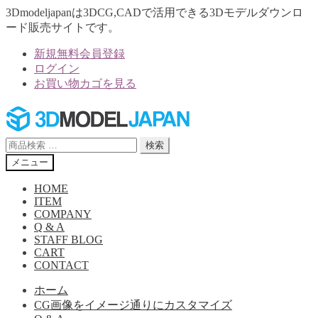
3Dmodeljapanは3DCG,CADで活用できる3Dモデルダウンロ
ード販売サイトです。
新規無料会員登録
ログイン
お買い物カゴを見る
ナ
コ
ビ
ン
ゲ
テ
検
検索
ー
ン
索
メニュー
シ
ツ
対
ョ
へ
象:
HOME
ン
ス
ITEM
へ
キ
COMPANY
Q & A
ス
ッ
STAFF BLOG
キ
プ
CART
ッ
CONTACT
プ
ホーム
CG画像をイメージ通りにカスタマイズ