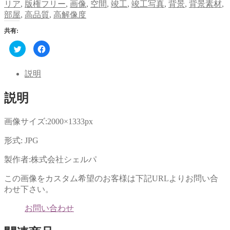
リア
,
版権フリー
,
画像
,
空間
,
竣工
,
竣工写真
,
背景
,
背景素材
,
部屋
,
高品質
,
高解像度
共有:
ク
Facebook
リ
で
ッ
共
ク
有
し
す
説明
て
る
Twitter
に
で
は
説明
共
ク
有
リ
(新
ッ
し
ク
い
し
画像サイズ:2000×1333px
ウ
て
ィ
く
ン
だ
形式: JPG
ド
さ
ウ
い
で
(新
製作者:株式会社シェルパ
開
し
き
い
ま
ウ
この画像をカスタム希望のお客様は下記URLよりお問い合
す)
ィ
ン
わせ下さい。
ド
ウ
で
お問い合わせ
開
き
ま