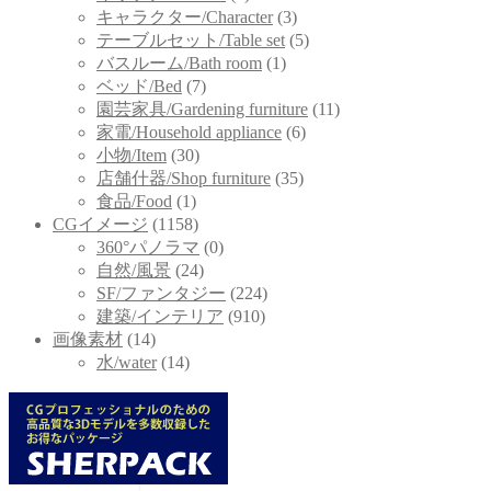
キャラクター/Character
(3)
テーブルセット/Table set
(5)
バスルーム/Bath room
(1)
ベッド/Bed
(7)
園芸家具/Gardening furniture
(11)
家電/Household appliance
(6)
小物/Item
(30)
店舗什器/Shop furniture
(35)
食品/Food
(1)
CGイメージ
(1158)
360°パノラマ
(0)
自然/風景
(24)
SF/ファンタジー
(224)
建築/インテリア
(910)
画像素材
(14)
水/water
(14)