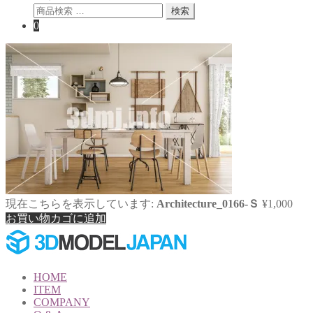
検
検索
索
0
対
象:
現在こちらを表示しています:
Architecture_0166-Ｓ
¥
1,000
お買い物カゴに追加
HOME
ITEM
COMPANY