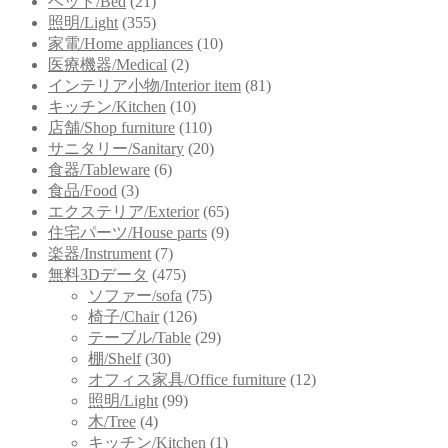
ベッド/Bed
(21)
照明/Light
(355)
家電/Home appliances
(10)
医療機器/Medical
(2)
インテリア小物/Interior item
(81)
キッチン/Kitchen
(10)
店舗/Shop furniture
(110)
サニタリー/Sanitary
(20)
食器/Tableware
(6)
食品/Food
(3)
エクステリア/Exterior
(65)
住宅パーツ/House parts
(9)
楽器/Instrument
(7)
無料3Dデータ
(475)
ソファー/sofa
(75)
椅子/Chair
(126)
テーブル/Table
(29)
棚/Shelf
(30)
オフィス家具/Office furniture
(12)
照明/Light
(99)
木/Tree
(4)
キッチン/Kitchen
(1)