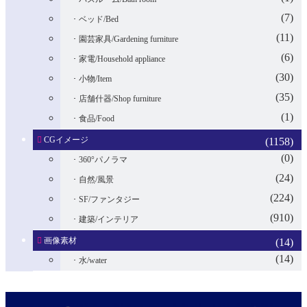
(7)
ベッド/Bed
(11)
園芸家具/Gardening furniture
(6)
家電/Household appliance
(30)
小物/Item
(35)
店舗什器/Shop furniture
(1)
食品/Food
CGイメージ
(1158)
(0)
360°パノラマ
(24)
自然/風景
(224)
SF/ファンタジー
(910)
建築/インテリア
画像素材
(14)
(14)
水/water