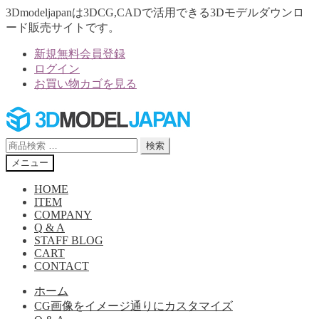
3Dmodeljapanは3DCG,CADで活用できる3Dモデルダウンロ
ード販売サイトです。
新規無料会員登録
ログイン
お買い物カゴを見る
ナ
コ
ビ
ン
ゲ
テ
検
検索
ー
ン
索
メニュー
シ
ツ
対
ョ
へ
象:
HOME
ン
ス
ITEM
へ
キ
COMPANY
Q & A
ス
ッ
STAFF BLOG
キ
プ
CART
ッ
CONTACT
プ
ホーム
CG画像をイメージ通りにカスタマイズ