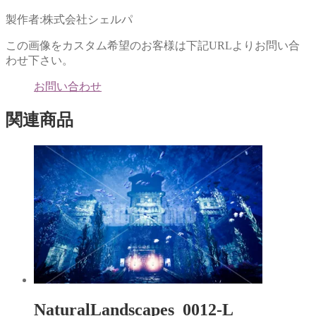
ド
さ
ウ
い
で
(新
製作者:株式会社シェルパ
開
し
き
い
ま
ウ
この画像をカスタム希望のお客様は下記URLよりお問い合
す)
ィ
ン
わせ下さい。
ド
ウ
で
お問い合わせ
開
き
ま
関連商品
す)
NaturalLandscapes_0012-L