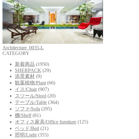
Architecture_0035-L
CATEGORY
新着商品
(1950)
SHERPACK
(29)
添景素材
(9)
観葉植物/Plant
(66)
イス/Chair
(907)
スツール/Stool
(20)
テーブル/Table
(364)
ソファ/Sofa
(295)
棚/Shelf
(81)
オフィス家具/Office furniture
(125)
ベッド/Bed
(21)
照明/Light
(355)