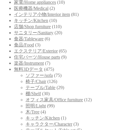
家電/Home appliances
(10)
医療機器/Medical
(2)
インテリア小物/Interior item
(81)
キッチン/Kitchen
(10)
店舗/Shop furniture
(110)
サニタリー/Sanitary
(20)
食器/Tableware
(6)
食品/Food
(3)
エクステリア/Exterior
(65)
住宅パーツ/House parts
(9)
楽器/Instrument
(7)
無料3Dデータ
(475)
ソファー/sofa
(75)
椅子/Chair
(126)
テーブル/Table
(29)
棚/Shelf
(30)
オフィス家具/Office furniture
(12)
照明/Light
(99)
木/Tree
(4)
キッチン/Kitchen
(1)
キャラクター/Character
(3)