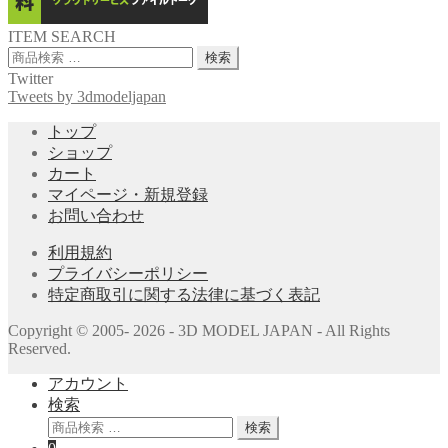
ITEM SEARCH
検
検索
索
Twitter
対
Tweets by 3dmodeljapan
象:
トップ
ショップ
カート
マイページ・新規登録
お問い合わせ
利用規約
プライバシーポリシー
特定商取引に関する法律に基づく表記
Copyright © 2005- 2026 - 3D MODEL JAPAN - All Rights
Reserved.
アカウント
検索
検
検索
索