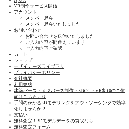
Q & A
VR制作サービス開始
アカウント
メンバー退会
メンバー退会いたしました。
お問い合わせ
お問い合わせを送信いたしました
ご入力内容が間違えています
ご入力内容ご確認
カート
ショップ
デザイナーズライブラリ
プライバシーポリシー
会社概要
利用規約
建築パース・メタバース制作・3DCG・VR制作のご依
頼はこちらより
手間のかかる3Dモデリングをアウトソーシングで効率
化しませんか？
支払い
無料査定！3Dモデルデータの買取なら
無料査定フォーム