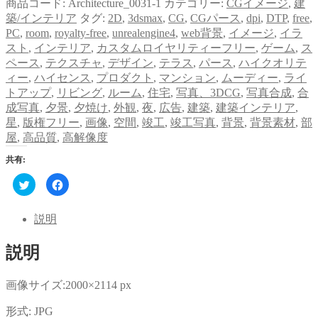
商品コード:
Architecture_0031-1
カテゴリー:
CGイメージ
,
建
築/インテリア
タグ:
2D
,
3dsmax
,
CG
,
CGパース
,
dpi
,
DTP
,
free
,
PC
,
room
,
royalty-free
,
unrealengine4
,
web背景
,
イメージ
,
イラ
スト
,
インテリア
,
カスタムロイヤリティーフリー
,
ゲーム
,
ス
ペース
,
テクスチャ
,
デザイン
,
テラス
,
パース
,
ハイクオリテ
ィー
,
ハイセンス
,
プロダクト
,
マンション
,
ムーディー
,
ライ
トアップ
,
リビング
,
ルーム
,
住宅
,
写真、3DCG
,
写真合成
,
合
成写真
,
夕景
,
夕焼け
,
外観
,
夜
,
広告
,
建築
,
建築インテリア
,
星
,
版権フリー
,
画像
,
空間
,
竣工
,
竣工写真
,
背景
,
背景素材
,
部
屋
,
高品質
,
高解像度
共有:
ク
Facebook
リ
で
ッ
共
ク
有
し
す
説明
て
る
Twitter
に
で
は
説明
共
ク
有
リ
(新
ッ
し
ク
い
し
画像サイズ:2000×2114 px
ウ
て
ィ
く
ン
だ
形式: JPG