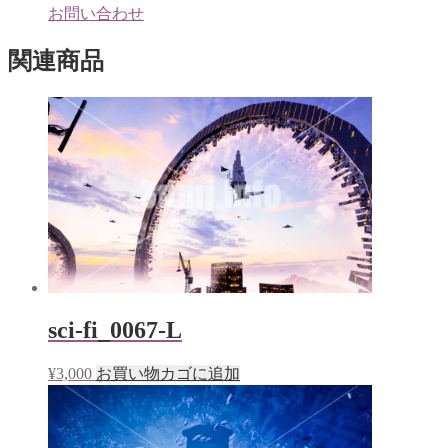
で
お問い合わせ
開
き
ま
関連商品
す)
sci-fi_0067-L
¥
3,000
お買い物カゴに追加