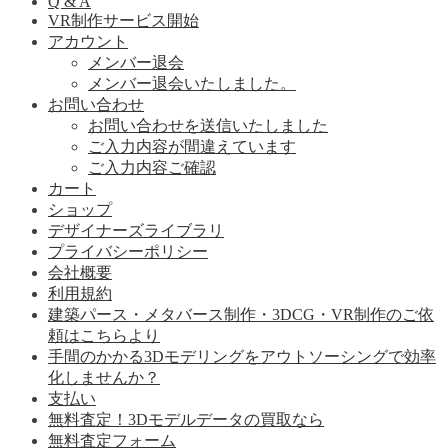
Q & A
VR制作サービス開始
アカウント
メンバー退会
メンバー退会いたしました。
お問い合わせ
お問い合わせを送信いたしました
ご入力内容が間違えています
ご入力内容ご確認
カート
ショップ
デザイナーズライブラリ
プライバシーポリシー
会社概要
利用規約
建築パース・メタバース制作・3DCG・VR制作のご依
頼はこちらより
手間のかかる3Dモデリングをアウトソーシングで効率
化しませんか？
支払い
無料査定！3Dモデルデータの買取なら
無料査定フォーム