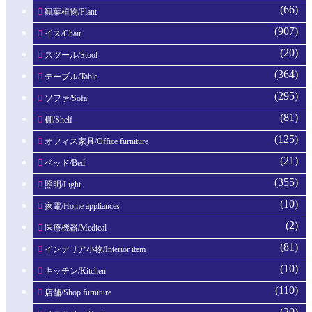
(66)
観葉植物/Plant
(907)
イス/Chair
(20)
スツール/Stool
(364)
テーブル/Table
(295)
ソファ/Sofa
(81)
棚/Shelf
(125)
オフィス家具/Office furniture
(21)
ベッド/Bed
(355)
照明/Light
(10)
家電/Home appliances
(2)
医療機器/Medical
(81)
インテリア小物/Interior item
(10)
キッチン/Kitchen
(110)
店舗/Shop furniture
(20)