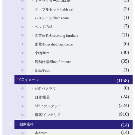
キャラクター/Character
(5)
テーブルセット/Table set
(1)
バスルーム/Bath room
(7)
ベッド/Bed
(11)
園芸家具/Gardening furniture
(6)
家電/Household appliance
(30)
小物/Item
(35)
店舗什器/Shop furniture
(1)
食品/Food
CGイメージ
(1158)
(0)
360°パノラマ
(24)
自然/風景
(224)
SF/ファンタジー
(910)
建築/インテリア
画像素材
(14)
(14)
水/water