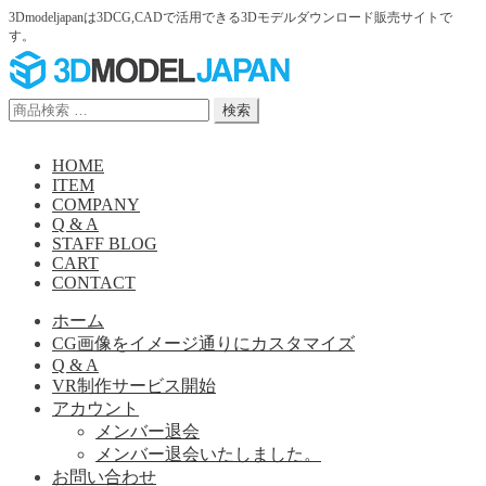
3Dmodeljapanは3DCG,CADで活用できる3Dモデルダウンロード販売サイトで
す。
ナ
コ
ビ
ン
ゲ
テ
検
検索
ー
ン
索
シ
ツ
対
HOME
ョ
へ
象:
ITEM
ン
ス
COMPANY
へ
キ
Q & A
ス
ッ
STAFF BLOG
キ
プ
CART
ッ
CONTACT
プ
ホーム
CG画像をイメージ通りにカスタマイズ
Q & A
VR制作サービス開始
アカウント
メンバー退会
メンバー退会いたしました。
お問い合わせ