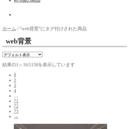
¥
0
0個の商品
ホーム
/
“web背景”にタグ付けされた商品
web背景
結果の1～16/1158を表示しています
1
2
3
4
…
71
72
73
→