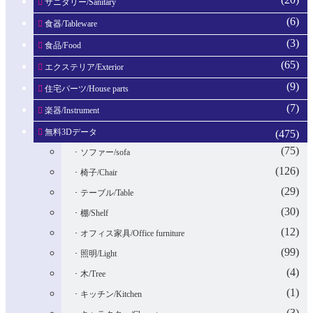
サニタリー/Sanitary
(6)
食器/Tableware
(3)
食品/Food
(65)
エクステリア/Exterior
(9)
住宅パーツ/House parts
(7)
楽器/Instrument
無料3Dデータ
(475)
(75)
ソファー/sofa
(126)
椅子/Chair
(29)
テーブル/Table
(30)
棚/Shelf
(12)
オフィス家具/Office furniture
(99)
照明/Light
(4)
木/Tree
(1)
キッチン/Kitchen
(3)